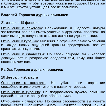
и благоразумны, чтобы вовремя нажать на тормоза. Но все же
в минуты грусти, устоять для вас не возможно.
Водолей. Гороскоп дурных привычек
21 января - 19 февраля
Отношение к алкоголю
: Великодушие и щедрость натуры
заставляют вас принимать участие в дружеских попойках, но
сами вы редко получаете от этого истинное удовольствие.
Отношение к курению
: Инстинкт внутреннего самосохранения
и жажда новых ощущений должны предохранить вас от
пристрастия к курению.
Отношение к сладостям
: По своей природе вы - человек
дающий, вот и раздавайте сладости тем, кому они более
полезны, чем вам.
Рыбы. Гороскоп дурных привычек
20 февраля - 20 марта
Отношение к алкоголю
: Не губите свои творческие
способности алкоголем - это не в ваших интересах.
Отношение к курению
: Не поддавайтесь чужому влиянию:
сделайте шаг в сторону бестабачного мира.
Отношение к сладостям
: По своей рассеянности вы можете
порой съесть слишком много - очнитесь перед лицом