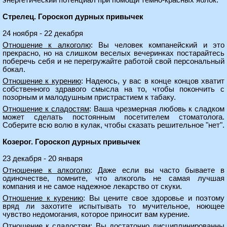
энергетический потенциал при помощи темно-красных яблок.
Стрелец. Гороскоп дурных привычек
24 ноября - 22 декабря
Отношение к алкоголю
: Вы человек компанейский и это
прекрасно, но на слишком веселых вечеринках постарайтесь
поберечь себя и не перегружайте работой свой персональный
бокал.
Отношение к курению
: Надеюсь, у вас в конце концов хватит
собственного здравого смысла на то, чтобы покончить с
позорным и малодушным пристрастием к табаку.
Отношение к сладостям
: Ваша чрезмерная любовь к сладком
может сделать постоянным посетителем стоматолога.
Соберите всю волю в кулак, чтобы сказать решительное "нет".
Козерог. Гороскоп дурных привычек
23 декабря - 20 января
Отношение к алкоголю
: Даже если вы часто бываете в
одиночестве, помните, что алкоголь не самая лучшая
компания и не самое надежное лекарство от скуки.
Отношение к курению
: Вы цените свое здоровье и поэтому
вряд ли захотите испытывать то мучительное, ноющее
чувство недомогания, которое приносит вам курение.
Отношение к сладостям
: Вы достаточно дисциплинированны