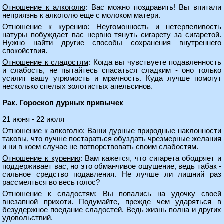
Отношение к алкоголю
: Вас можно поздравить! Вы впитали
неприязнь к алкоголю еще с молоком матери.
Отношение к курению
: Неугомонность и нетерпеливость
натуры побуждает вас нервно тянуть сигарету за сигаретой.
Нужно найти другие способы сохранения внутреннего
спокойствия.
Отношение к сладостям
: Когда вы чувствуете подавленность
и слабость, не пытайтесь спасаться сладким - оно только
усилит вашу угрюмость и мрачность. Куда лучше помогут
несколько спелых золотистых апельсинов.
Рак. Гороскоп дурных привычек
21 июня - 22 июля
Отношение к алкоголю
: Ваши дурные природные наклонности
таковы, что лучше постараться обуздать чрезмерные желания
и ни в коем случае не потворствовать своим слабостям.
Отношение к курению
: Вам кажется, что сигарета ободряет и
поддерживает вас, но это обманчивое ощущение, ведь табак -
сильное средство подавления. Не лучше ли лишний раз
рассмеяться во весь голос?
Отношение к сладостям
: Вы попались на удочку своей
внезапной прихоти. Подумайте, прежде чем ударяться в
безудержное поедание сладостей. Ведь жизнь полна и других
удовольствий.