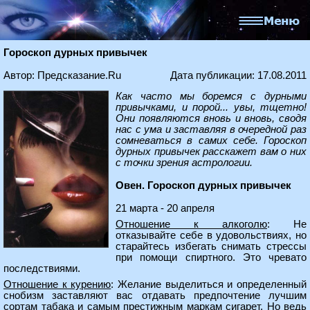
Гороскоп дурных привычек
Автор: Предсказание.Ru
Дата публикации: 17.08.2011
Как часто мы боремся с дурными
привычками, и порой... увы, тщетно!
Они появляются вновь и вновь, сводя
нас с ума и заставляя в очередной раз
сомневаться в самих себе. Гороскоп
дурных привычек расскажет вам о них
с точки зрения астрологии.
Овен. Гороскоп дурных привычек
21 марта - 20 апреля
Отношение к алкоголю
: Не
отказывайте себе в удовольствиях, но
старайтесь избегать снимать стрессы
при помощи спиртного. Это чревато
последствиями.
Отношение к курению
: Желание выделиться и определенный
снобизм заставляют вас отдавать предпочтение лучшим
сортам табака и самым престижным маркам сигарет. Но ведь