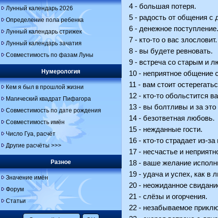
4 - большая потеря.
Лунный календарь 2026
5 - радость от общения с 
Определение пола ребенка
6 - денежное поступление
Лунный календарь стрижек
7 - кто-то о вас злословит.
Лунный календарь зачатия
8 - вы будете ревновать.
Совместимость по фазам Луны
9 - встреча со старым и 
Нумерология
10 - неприятное общение
11 - вам стоит остерегат
Кем я был в прошлой жизни
12 - кто-то обольстится 
Магический квадрат Пифагора
13 - вы болтливы и за это
Совместимость по дате рождения
14 - безответная любовь.
Совместимость имён
15 - нежданные гости.
Число Гуа, расчёт
16 - кто-то страдает из-за 
Другие расчёты >>>
17 - несчастье и неприятн
Разное
18 - ваше желание исполн
19 - удача и успех, как в 
Значение имён
20 - неожиданное свидани
Форум
21 - слёзы и огорчения.
Статьи
22 - незабываемое прикл