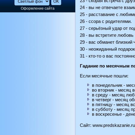
23 - скорая встреча с дру
24 - вы не отвечаете взаи
Оформление сайта
25 - расставание с любим
26 - ссора с родителями.
27 - серьёзный удар от по
28 - вы встретите любовь 
29 - вас обманет близкий 
30 - неожиданный подарок
31 - кто-то о вас постоянн
Гадание по месячным п
Если месячные пошли:
в понедельник - ме
во вторник - месяц 
в среду - месяц люб
в четверг - месяц о
в пятницу - месяц в
в субботу - месяц п
в воскресенье - ден
Сайт:
www.predskazanie.ru