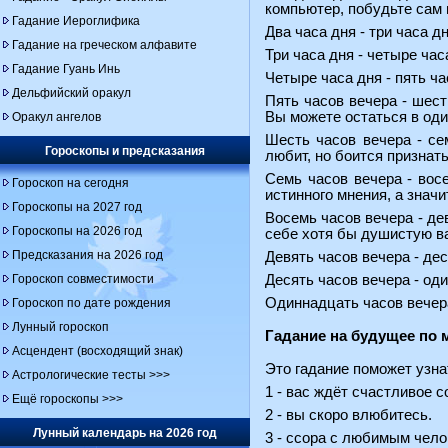
компьютер, побудьте сам 
Гадание Иероглифика
Два часа дня - три часа д
Гадание на греческом алфавите
Три часа дня - четыре час
Гадание Гуань Инь
Четыре часа дня - пять ча
Дельфийский оракул
Пять часов вечера - шест
Вы можете остаться в оди
Оракул ангелов
Шесть часов вечера - се
Гороскопы и предсказания
любит, но боится признать
Семь часов вечера - восе
Гороскоп на сегодня
истинного мнения, а знач
Гороскопы на 2027 год
Восемь часов вечера - де
Гороскопы на 2026 год
себе хотя бы душистую в
Предсказания на 2026 год
Девять часов вечера - де
Гороскоп совместимости
Десять часов вечера - оди
Одиннадцать часов вечера 
Гороскоп по дате рождения
Лунный гороскоп
Гадание на будущее по
Асцендент (восходящий знак)
Это гадание поможет узнат
Астрологические тесты >>>
1 - вас ждёт счастливое с
Ещё гороскопы >>>
2 - вы скоро влюбитесь.
Лунный календарь на 2026 год
3 - ссора с любимым чело