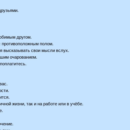
друзьями.
.
любимым другом.
 с противоположным полом.
ься высказывать свои мысли вслух.
вашим очарованием.
 поплатитесь.
вас.
ости.
ится.
личной жизни, так и на работе или в учёбе.
е.
ючение.