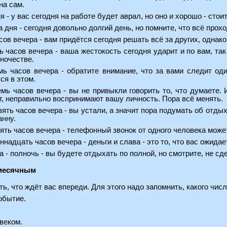
на сам.
ня - у вас сегодня на работе будет аврал, но оно и хорошо - сто
а дня - сегодня довольно долгий день, но помните, что всё прохо
сов вечера - вам придётся сегодня решать всё за других, однако
ь часов вечера - ваша жестокость сегодня ударит и по вам, та
ночестве.
мь часов вечера - обратите внимание, что за вами следит од
ся в этом.
мь часов вечера - вы не привыкли говорить то, что думаете.
ит, неправильно воспринимают вашу личность. Пора всё менять.
вять часов вечера - вы устали, а значит пора подумать об отдых
анну.
сять часов вечера - телефонный звонок от одного человека може
ннадцать часов вечера - деньги и слава - это то, что вас ожидае
- полночь - вы будете отдыхать по полной, но смотрите, не сде
 месячным
ь, что ждёт вас впереди. Для этого надо запомнить, какого чис
обытие.
веком.