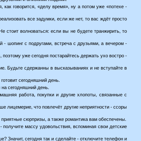
, как говорится, «делу время», ну а потом уже «потехе -
реализовать все задумки, если же нет, то вас ждёт просто
 Не стоит волноваться: если вы не будете транжирить, то
 - шопинг с подругами, встреча с друзьями, а вечером -
я, поэтому уже сегодня постарайтесь держать ухо востро -
ние. Будьте сдержанны в высказываниях и не вступайте в
 готовит сегодняшний день.
м на сегодняшний день.
омашняя работа, покупки и другие хлопоты, связанные с
аше лицемерие, что повлечёт другие неприятности - ссоры
и приятные сюрпризы, а также романтика вам обеспечены.
 - получите массу удовольствия, вспоминая свои детские
е? Значит, сегодня так и сделайте - отключите телефон и