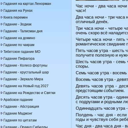
Гадания на картах Ленорман
Час ночи - два часа ночи
час»!
Гадания на Рунах
Два часа ночи - три часа 
Книга перемен
отличный денёк.
Гадание - Зодиак
Три часа ночи - четыре ч
Гадание - Талисман дня
очень скоро всё наладитс
Гадание на домино
Четыре часа ночи - пять 
романтическое свидание п
Гадание по чакрам
Пять часов утра - шесть ч
Тибетское гадание МО
получите полезную и нуж
Гадание Пифагора
Шесть часов утра - семь 
Гадание - Колесо фортуны
споры.
Гадание - хрустальный шар
Семь часов утра - восемь
Гадание - Зеркало Мира
Восемь часов утра - девя
Девять часов утра - дес
Гадание на Новый год 2027
предстоящим событием.
Гадание на Рождество и Святки
Десять часов утра - один
Арабское гадание
с подругами и родными л
Гадание - Абстракция
Одиннадцать часов утра -
Гадание Маджонг
Полдень - час дня - если
годы и чувствуя себя реб
Гадания по цитатам
Час дня - два часа дня -
Гадание - Оракул Сибиллы