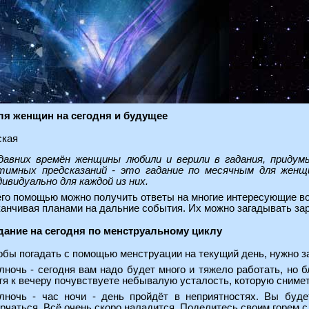
ля женщин на сегодня и будущее
ская
давних времён женщины любили и верили в гадания, придум
тимных предсказаний - это гадание по месячным для жен
дивидуально для каждой из них.
его помощью можно получить ответы на многие интересующие во
канчивая планами на дальние события. Их можно загадывать за
дание на сегодня по менструальному циклу
обы погадать с помощью менструации на текущий день, нужно за
лночь - сегодня вам надо будет много и тяжело работать, но 
тя к вечеру почувствуете небывалую усталость, которую сниме
лночь - час ночи - день пройдёт в неприятностях. Вы буд
орчаться. Всё очень скоро наладится. Поделитесь своим горем 