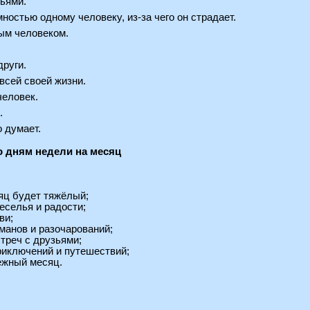
зьями.
мностью одному человеку, из-за чего он страдает.
ым человеком.
други.
всей своей жизни.
человек.
.
о думает.
о дням недели на месяц
сяц будет тяжёлый;
веселья и радости;
ви;
бманов и разочарований;
стреч с друзьями;
риключений и путешествий;
ежный месяц.