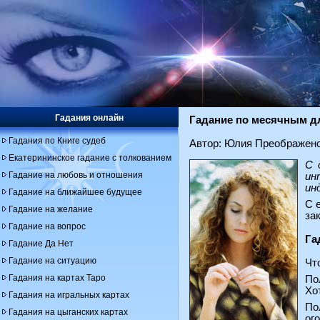
Гадания онлайн
Гадание по месячным д
Гадания по Книге судеб
Автор: Юлия Преображен
Екатерининское гадание с толкованием
С 
Гадание на любовь и отношения
ин
ин
Гадание на ближайшее будущее
С 
Гадание на желание
за
Гадание на вопрос
Га
Гадание Да Нет
Гадание на ситуацию
Чт
Гадания на картах Таро
По
Хо
Гадания на игральных картах
По
Гадания на цыганских картах
ог