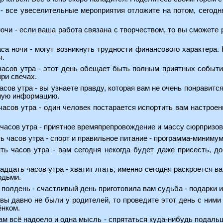
 - все увеселительные мероприятия отложите на потом, сегодня
ночи - если ваша работа связана с творчеством, то вы сможете 
аса ночи - могут возникнуть трудности финансового характера.
я.
часов утра - этот день обещает быть полным приятных событий
ри свечах.
асов утра - вы узнаете правду, которая вам не очень понравитс
ную информацию.
часов утра - один человек постарается испортить вам настрое
 часов утра - приятное времяпрепровождение и массу сюрпризов
ть часов утра - спорт и правильное питание - программа-миниму
ять часов утра - вам сегодня некогда будет даже присесть, д
надцать часов утра - хватит лгать, именно сегодня раскроется в
юдьми.
 полдень - счастливый день приготовила вам судьба - подарки 
 вы давно не были у родителей, то проведите этот день с ними
ёнком.
 вам всё надоело и одна мысль - спрятаться куда-нибудь подальш