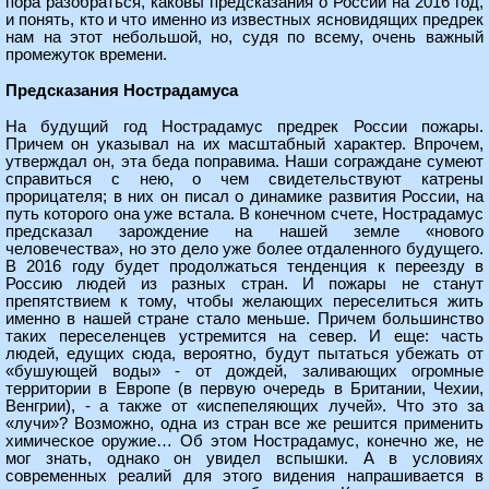
пора разобраться, каковы предсказания о России на 2016 год,
и понять, кто и что именно из известных ясновидящих предрек
нам на этот небольшой, но, судя по всему, очень важный
промежуток времени.
Предсказания Нострадамуса
На будущий год Нострадамус предрек России пожары.
Причем он указывал на их масштабный характер. Впрочем,
утверждал он, эта беда поправима. Наши сограждане сумеют
справиться с нею, о чем свидетельствуют катрены
прорицателя; в них он писал о динамике развития России, на
путь которого она уже встала. В конечном счете, Нострадамус
предсказал зарождение на нашей земле «нового
человечества», но это дело уже более отдаленного будущего.
В 2016 году будет продолжаться тенденция к переезду в
Россию людей из разных стран. И пожары не станут
препятствием к тому, чтобы желающих переселиться жить
именно в нашей стране стало меньше. Причем большинство
таких переселенцев устремится на север. И еще: часть
людей, едущих сюда, вероятно, будут пытаться убежать от
«бушующей воды» - от дождей, заливающих огромные
территории в Европе (в первую очередь в Британии, Чехии,
Венгрии), - а также от «испепеляющих лучей». Что это за
«лучи»? Возможно, одна из стран все же решится применить
химическое оружие… Об этом Нострадамус, конечно же, не
мог знать, однако он увидел вспышки. А в условиях
современных реалий для этого видения напрашивается в