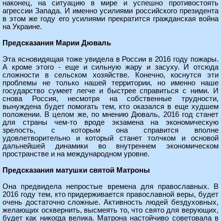
наконец, на ситуацию в мире и успешно противостоять
агрессии Запада. И именно усилиями российского президента
в этом же году его усилиями прекратится гражданская война
на Украине.
Предсказания Марии Дюваль
Эта ясновидящая тоже увидела в России в 2016 году пожары.
А кроме этого - еще и сильную жару и засуху. И отсюда
сложности в сельском хозяйстве. Конечно, коснутся эти
проблемы не только нашей территории, но именно наше
государство сумеет легче и быстрее справиться с ними. И
снова Россия, несмотря на собственные трудности,
вынуждена будет помогать тем, кто оказался в еще худшем
положении. В целом же, по мнению Дюваль, 2016 год станет
для страны чем-то вроде экзамена на экономическую
зрелость, с которым она справится вполне
удовлетворительно и который станет толчком и основой
дальнейшей динамики во внутреннем экономическом
пространстве и на международном уровне.
Предсказания матушки святой Матроны
Она предвидела непростые времена для православных. В
2016 году тем, кто придерживается православной веры, будет
очень достаточно сложные. Активность людей бездуховных,
желающих осквернить, высмеять то, что свято для верующих,
будет как никогда велика. Матрона настойчиво советовала в