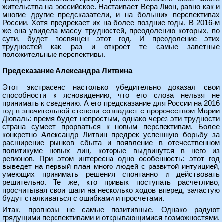
жительства на российское. Настаивает Вера Лион, равно как и
многие другие предсказатели, и на больших перспективах
России. Хотя предрекает их на более поздние годы. В 2016-м
же она увидела массу трудностей, преодолению которых, по
сути, будет посвящен этот год. И преодоление этих
трудностей как раз и откроет те самые заветные
положительные перспективы.
Предсказание Александра Литвина
Этот экстрасенс настолько убедительно доказал свои
способности к ясновидению, что его слова нельзя не
принимать к сведению. А его предсказание для России на 2016
год в значительной степени совпадает с пророчеством Марии
Дюваль: время будет непростым, однако через эти трудности
страна сумеет прорваться к новым перспективам. Более
конкретно Александр Литвин предрек успешную борьбу за
расширение рынков сбыта и появление в отечественном
политикуме новых лиц, которые выдвинутся в него из
регионов. При этом интересна одно особенность: этот год
выведет на первый план много людей с развитой интуицией,
умеющих принимать решения спонтанно и действовать
решительно. Те же, кто привык поступать расчетливо,
просчитывая свои шаги на несколько ходов вперед, зачастую
будут сталкиваться с ошибками и просчетами.
Итак, прогнозы не самые позитивные. Однако радуют
грядущими перспективами и открывающимися возможностями.