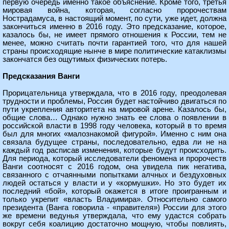
первую очередь именно такое объяснение. Кроме того, третья
мировая война, которая, согласно пророчествам
Нострадамуса, в настоящий момент, по сути, уже идет, должна
закончиться именно в 2016 году. Это предсказание, которое,
казалось бы, не имеет прямого отношения к России, тем не
менее, можно считать почти гарантией того, что для нашей
страны происходящие нынче в мире политические катаклизмы
закончатся без ощутимых физических потерь.
Предсказания Ванги
Прорицательница утверждала, что в 2016 году, преодолевая
трудности и проблемы, Россия будет настойчиво двигаться по
пути укрепления авторитета на мировой арене. Казалось бы,
общие слова… Однако нужно знать ее слова о появлении в
российской власти в 1998 году человека, который в то время
был для многих «малознакомой фигурой». Именно с ним она
связала будущее страны, последовательно, едва ли не на
каждый год расписав изменения, которые будут происходить.
Для периода, который исследователи феномена и пророчеств
Ванги соотносят с 2016 годом, она увидела пик негатива,
связанного с отчаянными попытками алчных и бездуховных
людей остаться у власти и у «кормушки». Но это будет их
последний «бой», который окажется в итоге проигранным и
только укрепит «власть Владимира». Относительно самого
президента (Ванга говорила - «правителя») России для этого
же времени ведунья утверждала, что ему удастся собрать
вокруг себя коалицию достаточно мощную, чтобы повлиять,