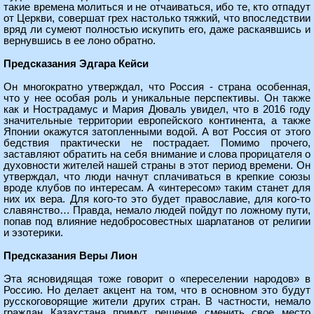
такие времена молиться и не отчаиваться, ибо те, кто отпадут
от Церкви, совершат грех настолько тяжкий, что впоследствии
вряд ли сумеют полностью искупить его, даже раскаявшись и
вернувшись в ее лоно обратно.
Предсказания Эдгара Кейси
Он многократно утверждал, что Россия - страна особенная,
что у нее особая роль и уникальные перспективы. Он также
как и Нострадамус и Мария Дюваль увидел, что в 2016 году
значительные территории европейского континента, а также
Японии окажутся затопленными водой. А вот Россия от этого
бедствия практически не пострадает. Помимо прочего,
заставляют обратить на себя внимание и слова прорицателя о
духовности жителей нашей страны в этот период времени. Он
утверждал, что люди начнут сплачиваться в крепкие союзы
вроде клубов по интересам. А «интересом» таким станет для
них их вера. Для кого-то это будет православие, для кого-то
славянство… Правда, немало людей пойдут по ложному пути,
попав под влияние недобросовестных шарлатанов от религии
и эзотерики.
Предсказания Веры Лион
Эта ясновидящая тоже говорит о «переселении народов» в
Россию. Но делает акцент на том, что в основном это будут
русскоговорящие жители других стран. В частности, немало
граждан Казахстана примут решение сменить свое место