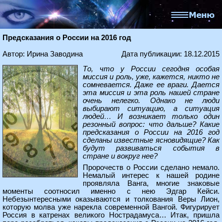
Предсказания о России на 2016 год
Автор: Ирина Заводина
Дата публикации: 18.12.2015
То, что у России сегодня особая
миссия и роль, уже, кажется, никто не
сомневается. Даже ее враги. Дается
эта миссия и эта роль нашей стране
очень нелегко. Однако не люди
выбирают ситуацию, а ситуация
людей… И возникает только один
резонный вопрос: что дальше? Какие
предсказания о России на 2016 год
сделаны известные ясновидящие? Как
будут развиваться события в
стране и вокруг нее?
Пророчеств о России сделано немало.
Немалый интерес к нашей родине
проявляла Ванга, многие знаковые
моменты соотносил именно с нею Эдгар Кейси.
Небезынтересными оказываются и толкования Веры Лион,
которую молва уже нарекла современной Вангой. Фигурирует
Россия в катренах великого Нострадамуса… Итак, пришла