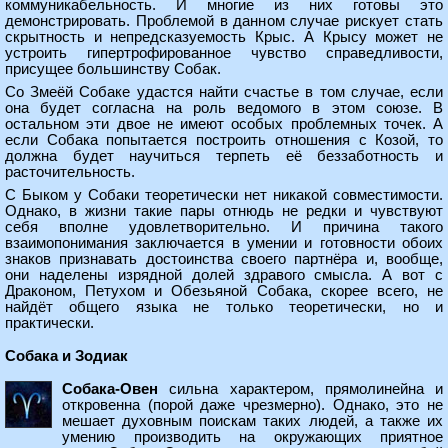
коммуникабельность. И многие из них готовы это
демонстрировать. Проблемой в данном случае рискует стать
скрытность и непредсказуемость Крыс. А Крысу может не
устроить гипертрофированное чувство справедливости,
присущее большинству Собак.
Со Змеёй Собаке удастся найти счастье в том случае, если
она будет согласна на роль ведомого в этом союзе. В
остальном эти двое не имеют особых проблемных точек. А
если Собака попытается построить отношения с Козой, то
должна будет научиться терпеть её беззаботность и
расточительность.
С Быком у Собаки теоретически нет никакой совместимости.
Однако, в жизни такие пары отнюдь не редки и чувствуют
себя вполне удовлетворительно. И причина такого
взаимопонимания заключается в умении и готовности обоих
знаков признавать достоинства своего партнёра и, вообще,
они наделены изрядной долей здравого смысла. А вот с
Драконом, Петухом и Обезьяной Собака, скорее всего, не
найдёт общего языка не только теоретически, но и
практически.
Собака и Зодиак
Собака-Овен
сильна характером, прямолинейна и
откровенна (порой даже чрезмерно). Однако, это не
мешает духовным поискам таких людей, а также их
умению производить на окружающих приятное