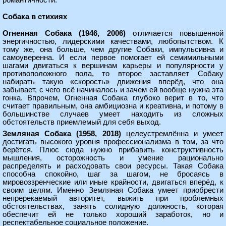
романтичности.
Собака в стихиях
Огненная Собака (1946, 2006)
отличается повышенной
энергичностью, лидерскими качествами, любопытством. К
тому же, она больше, чем другие Собаки, импульсивна и
самоуверенна. И если первое помогает ей семимильными
шагами двигаться к вершинам карьеры и популярности у
противоположного пола, то второе заставляет Собаку
набирать такую «скорость» движения вперёд, что она
забывает, с чего всё начиналось и зачем ей вообще нужна эта
гонка. Впрочем, Огненная Собака глубоко верит в то, что
считает правильным, она амбициозна и креативна, и потому в
большинстве случаев умеет находить из сложных
обстоятельств приемлемый для себя выход.
Земляная Собака (1958, 2018)
целеустремлённа и умеет
достигать высокого уровня профессионализма в том, за что
берётся. Плюс сюда нужно прибавить конструктивность
мышления, осторожность и умение рационально
распределять и расходовать свои ресурсы. Такая Собака
способна спокойно, шаг за шагом, не бросаясь в
мировоззренческие или иные крайности, двигаться вперёд, к
своим целям. Именно Земляная Собака умеет приобрести
непререкаемый авторитет, выжить при проблемных
обстоятельствах, занять солидную должность, которая
обеспечит ей не только хороший заработок, но и
респектабельное социальное положение.