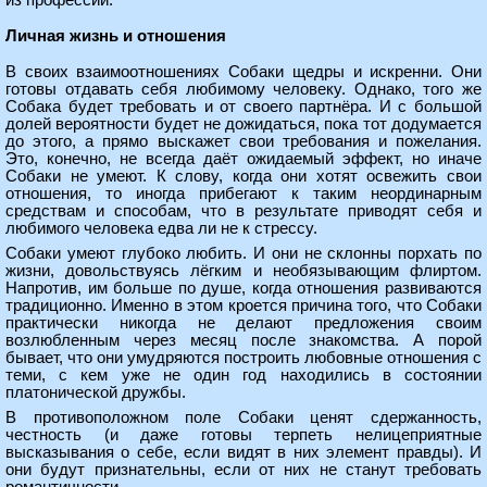
из профессии.
Личная жизнь и отношения
В своих взаимоотношениях Собаки щедры и искренни. Они
готовы отдавать себя любимому человеку. Однако, того же
Собака будет требовать и от своего партнёра. И с большой
долей вероятности будет не дожидаться, пока тот додумается
до этого, а прямо выскажет свои требования и пожелания.
Это, конечно, не всегда даёт ожидаемый эффект, но иначе
Собаки не умеют. К слову, когда они хотят освежить свои
отношения, то иногда прибегают к таким неординарным
средствам и способам, что в результате приводят себя и
любимого человека едва ли не к стрессу.
Собаки умеют глубоко любить. И они не склонны порхать по
жизни, довольствуясь лёгким и необязывающим флиртом.
Напротив, им больше по душе, когда отношения развиваются
традиционно. Именно в этом кроется причина того, что Собаки
практически никогда не делают предложения своим
возлюбленным через месяц после знакомства. А порой
бывает, что они умудряются построить любовные отношения с
теми, с кем уже не один год находились в состоянии
платонической дружбы.
В противоположном поле Собаки ценят сдержанность,
честность (и даже готовы терпеть нелицеприятные
высказывания о себе, если видят в них элемент правды). И
они будут признательны, если от них не станут требовать