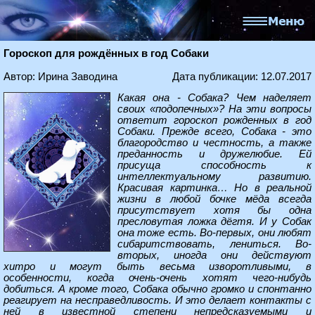
Гороскоп для рождённых в год Собаки
Автор: Ирина Заводина
Дата публикации: 12.07.2017
Какая она - Собака? Чем наделяет
своих «подопечных»? На эти вопросы
ответит гороскоп рожденных в год
Собаки. Прежде всего, Собака - это
благородство и честность, а также
преданность и дружелюбие. Ей
присуща способность к
интеллектуальному развитию.
Красивая картинка… Но в реальной
жизни в любой бочке мёда всегда
присутствует хотя бы одна
пресловутая ложка дёгтя. И у Собак
она тоже есть. Во-первых, они любят
сибаритствовать, лениться. Во-
вторых, иногда они действуют
хитро и могут быть весьма изворотливыми, в
особенности, когда очень-очень хотят чего-нибудь
добиться. А кроме того, Собака обычно громко и спонтанно
реагирует на несправедливость. И это делает контакты с
ней в известной степени непредсказуемыми и