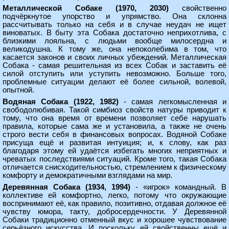
Металлической Собаке (1970, 2030)
свойственно
подчёркнутое упорство и упрямство. Она склонна
рассчитывать только на себя и в случае неудач не ищет
виноватых. В быту эта Собака достаточно неприхотлива, с
близкими лояльна, с людьми вообще милосердна и
великодушна. К тому же, она непоколебима в том, что
касается законов и своих личных убеждений. Металлическая
Собака - самая решительная из всех Собак и заставить её
силой отступить или уступить невозможно. Больше того,
проблемные ситуации делают её более сильной, волевой,
опытной.
Водяная Собака (1922, 1982)
- самая легкомысленная и
свободолюбивая. Такой симбиоз свойств натуры приводит к
тому, что она время от времени позволяет себе нарушать
правила, которые сама же и установила, а также не очень
строго вести себя в финансовых вопросах. Водяной Собаке
присуща ещё и развитая интуиция; и, к слову, как раз
благодаря этому ей удаётся избегать многих неприятных и
чреватых последствиями ситуаций. Кроме того, такая Собака
отличается снисходительностью, стремлением к физическому
комфорту и демократичными взглядами на мир.
Деревянная Собака (1934, 1994)
- «игрок» командный. В
коллективе ей комфортно, легко, потому что окружающие
воспринимают её, как правило, позитивно, отдавая должное её
чувству юмора, такту, добросердечности. У Деревянной
Собаки традиционно отменный вкус и хорошее чувствование
серьёзного искусства. И поскольку ей свойственны ещё и