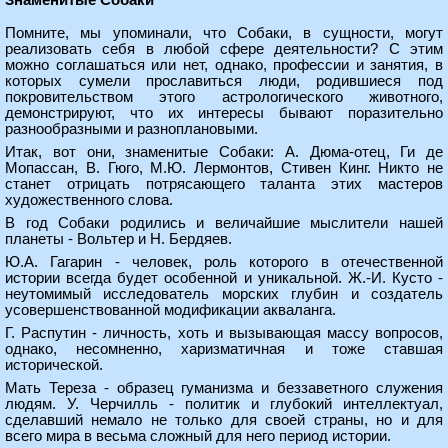
Знаменитые Собаки
Помните, мы упоминали, что Собаки, в сущности, могут
реализовать себя в любой сфере деятельности? С этим
можно соглашаться или нет, однако, профессии и занятия, в
которых сумели прославиться люди, родившиеся под
покровительством этого астрологического животного,
демонстрируют, что их интересы бывают поразительно
разнообразными и разноплановыми.
Итак, вот они, знаменитые Собаки: А. Дюма-отец, Ги де
Мопассан, В. Гюго, М.Ю. Лермонтов, Стивен Кинг. Никто не
станет отрицать потрясающего таланта этих мастеров
художественного слова.
В год Собаки родились и величайшие мыслители нашей
планеты - Вольтер и Н. Бердяев.
Ю.А. Гагарин - человек, роль которого в отечественной
истории всегда будет особенной и уникальной. Ж.-И. Кусто -
неутомимый исследователь морских глубин и создатель
усовершенствованной модификации акваланга.
Г. Распутин - личность, хоть и вызывающая массу вопросов,
однако, несомненно, харизматичная и тоже ставшая
исторической.
Мать Тереза - образец гуманизма и беззаветного служения
людям. У. Черчилль - политик и глубокий интеллектуал,
сделавший немало не только для своей страны, но и для
всего мира в весьма сложный для него период истории.