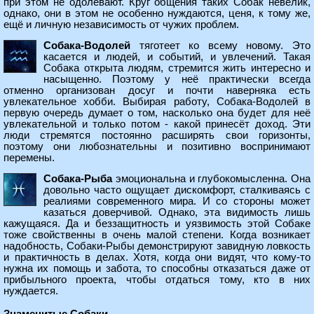
при этом не одолевают. Круг общения таких Собак невелик,
однако, они в этом не особенно нуждаются, ценя, к тому же,
ещё и личную независимость от чужих проблем.
Собака-Водолей
тяготеет ко всему новому. Это
касается и людей, и событий, и увлечений. Такая
Собака открыта людям, стремится жить интересно и
насыщенно. Поэтому у неё практически всегда
отменно организован досуг и почти наверняка есть
увлекательное хобби. Выбирая работу, Собака-Водолей в
первую очередь думает о том, насколько она будет для неё
увлекательной и только потом - какой принесёт доход. Эти
люди стремятся постоянно расширять свои горизонты,
поэтому они любознательны и позитивно воспринимают
перемены.
Собака-Рыба
эмоциональна и глубокомысленна. Она
довольно часто ощущает дискомфорт, сталкиваясь с
реалиями современного мира. И со стороны может
казаться доверчивой. Однако, эта видимость лишь
кажущаяся. Да и беззащитность и уязвимость этой Собаке
тоже свойственны в очень малой степени. Когда возникает
надобность, Собаки-Рыбы демонстрируют завидную ловкость
и практичность в делах. Хотя, когда они видят, что кому-то
нужна их помощь и забота, то способны отказаться даже от
прибыльного проекта, чтобы отдаться тому, кто в них
нуждается.