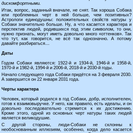
дискомфортными.
Итак, вопрос, заданный вначале, не снят. Так хороша Собака
или проблемных черт в ней больше, чем позитивных?
Астрологи единодушны: положительных свойств натуры у
Собаки значительно больше. Ну, а что касается характера и
перспектив людей, родившихся под этим символом, то они,
нужно признать, могут иметь довольно много «оттенков». Так
что тут, как говорится, не всё так однозначно. А потому
давайте разбираться…
Даты
Годом Собаки являются: 1922-й и 1934-й, 1946-й и 1958-й,
1970-й и 1982-й, 1994-й и 2006-й, 2018-й и 2030-й годы.
Начало следующего года Собаки придётся на 3 февраля 2030.
А завершится он 22 января 2031 года.
Черты характера
Человек, который родился в год Собаки, добр, исполнителен,
готов к взаимовыручке. У него, как правило, есть идеалы, и он
довольно последовательно стремится к их достижению.
Кроме этого, одной из основных черт натуры таких людей
является великодушие.
С другой стороны, люди-Собаки не склонны к
необоснованным иллюзиям, особенно, когда дело касается