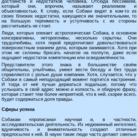
достоинств и недостатков человека. Отсюда пессимизм,
который они, впрочем, называют реализмом и
объективностью. К слову, если Собаки видят в ком-то из
своих близких недостатки, кажущиеся им значительными, то
на большую терпимость и уступчивость с их стороны
рассчитывать не стоит.
Люди, которых опекает астрологическая Собака, в основном
консервативны, неторопливы, несколько скрытны. Они
трудолюбивы, хотя порой предпочитают довольствоваться
поверхностным знанием дела, которым занимаются. Хотя при
этом не склонны бросать начатое на полпути, даже если
ощущают недостаток компетенции или осведомлённости.
Представители этого знака в большинстве своём
общительны, улыбчивы, умеют вести беседу и без труда
справляются с ролью души компании. Хотя, случается, что у
Собаки в самый неподходящий момент портится настроение.
И тогда от неё лучше держаться подальше, потому что
услышать в свой адрес можно и колкость, и обидную фразу,
которая станет тем более неприятной, что в ней, скорее всего,
будет содержаться доля правды.
Сферы успеха
Собакам «прописана» научная и, в частности,
исследовательская деятельность. Их недюжинный интеллект,
вдумчивость и внимательность создают отличные
предпосылки к ней. В науке такие люди часто делают смелые