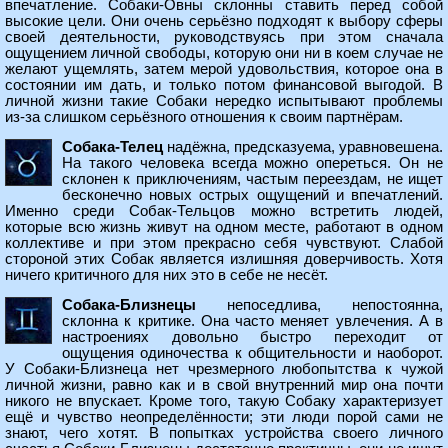
впечатление. Собаки-Овны склонны ставить перед собой
высокие цели. Они очень серьёзно подходят к выбору сферы
своей деятельности, руководствуясь при этом сначала
ощущением личной свободы, которую они ни в коем случае не
желают ущемлять, затем мерой удовольствия, которое она в
состоянии им дать, и только потом финансовой выгодой. В
личной жизни такие Собаки нередко испытывают проблемы
из-за слишком серьёзного отношения к своим партнёрам.
Собака-Телец
надёжна, предсказуема, уравновешена.
На такого человека всегда можно опереться. Он не
склонен к приключениям, частым переездам, не ищет
бесконечно новых острых ощущений и впечатлений.
Именно среди Собак-Тельцов можно встретить людей,
которые всю жизнь живут на одном месте, работают в одном
коллективе и при этом прекрасно себя чувствуют. Слабой
стороной этих Собак является излишняя доверчивость. Хотя
ничего критичного для них это в себе не несёт.
Собака-Близнецы
непоседлива, непостоянна,
склонна к критике. Она часто меняет увлечения. А в
настроениях довольно быстро переходит от
ощущения одиночества к общительности и наоборот.
У Собаки-Близнеца нет чрезмерного любопытства к чужой
личной жизни, равно как и в свой внутренний мир она почти
никого не впускает. Кроме того, такую Собаку характеризует
ещё и чувство неопределённости; эти люди порой сами не
знают, чего хотят. В попытках устройства своего личного