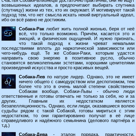
счастья Собаки-Близнецы достаточно практичны, они не ищут
возвышенных идеалов, а предпочитают выбирать спутника
(спутницу) жизни из тех, кто их окружает. И мотивируют такой
подход тем, что нет смысла искать некий виртуальный идеал,
ибо он всё равно не достижим.
Собака-Рак
любит жить полной жизнью, беря от неё
всё, что только возможно. Причём, касается это и
эмоций, и физических ощущений. И нужно признать,
что такой подход к жизни чреват немалыми
последствиями вплоть до наркотической зависимости или
чего-нибудь ещё. Те же Собаки-Раки, которым удастся
направить свою энергию в позитивное русло, обычно
становятся великолепными эстетами, хорошими ценителями
произведений искусства и просто красивых вещей.
Собака-Лев
по натуре лидер. Однако, это не имеет
ничего общего с самодурством или деспотизмом, тем
более что это в очень малой степени свойственно
Собакам вообще. Собаки-Львы - обычно люди
ответственные и готовы отвечать не только за себя, но и за
других. Главным их недостатком является
безапелляционность. Однако, если люди, оказавшиеся волею
судьбы рядом с такой Собакой, готовы мириться с этим
недостатком, то они гарантированно получат в её лице
справедливого и надёжного семьянина (делового партнёра и
т.д.)
Собака-Дева
- эталон порядка, практичности,