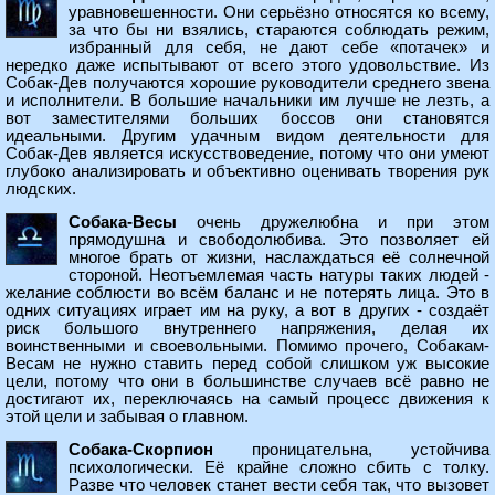
уравновешенности. Они серьёзно относятся ко всему,
за что бы ни взялись, стараются соблюдать режим,
избранный для себя, не дают себе «потачек» и
нередко даже испытывают от всего этого удовольствие. Из
Собак-Дев получаются хорошие руководители среднего звена
и исполнители. В большие начальники им лучше не лезть, а
вот заместителями больших боссов они становятся
идеальными. Другим удачным видом деятельности для
Собак-Дев является искусствоведение, потому что они умеют
глубоко анализировать и объективно оценивать творения рук
людских.
Собака-Весы
очень дружелюбна и при этом
прямодушна и свободолюбива. Это позволяет ей
многое брать от жизни, наслаждаться её солнечной
стороной. Неотъемлемая часть натуры таких людей -
желание соблюсти во всём баланс и не потерять лица. Это в
одних ситуациях играет им на руку, а вот в других - создаёт
риск большого внутреннего напряжения, делая их
воинственными и своевольными. Помимо прочего, Собакам-
Весам не нужно ставить перед собой слишком уж высокие
цели, потому что они в большинстве случаев всё равно не
достигают их, переключаясь на самый процесс движения к
этой цели и забывая о главном.
Собака-Скорпион
проницательна, устойчива
психологически. Её крайне сложно сбить с толку.
Разве что человек станет вести себя так, что вызовет