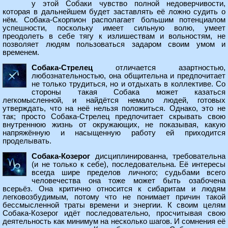
у этой Собаки чувство полной недоверчивости,
которая в дальнейшем будет заставлять её ложно судить о
нём. Собака-Скорпион располагает большим потенциалом
успешности, поскольку имеет сильную волю, умеет
преодолеть в себе тягу к излишествам и вольностям, не
позволяет людям пользоваться задаром своим умом и
временем.
Собака-Стрелец
отличается азартностью,
любознательностью, она общительна и предпочитает
не только трудиться, но и отдыхать в коллективе. Со
стороны такая Собака может казаться
легкомысленной, и найдётся немало людей, готовых
утверждать, что на неё нельзя положиться. Однако, это не
так; просто Собака-Стрелец предпочитает скрывать свою
внутреннюю жизнь от окружающих, не показывая, какую
напряжённую и насыщенную работу ей приходится
проделывать.
Собака-Козерог
дисциплинированна, требовательна
(и не только к себе), последовательна. Её интересы
всегда шире пределов личного; судьбами всего
человечества она тоже может быть озабочена
всерьёз. Она критично относится к сибаритам и людям
легковозбудимым, потому что не понимает причин такой
бессмысленной траты времени и энергии. К своим целям
Собака-Козерог идёт последовательно, просчитывая свою
деятельность как минимум на несколько шагов. И сомнения её