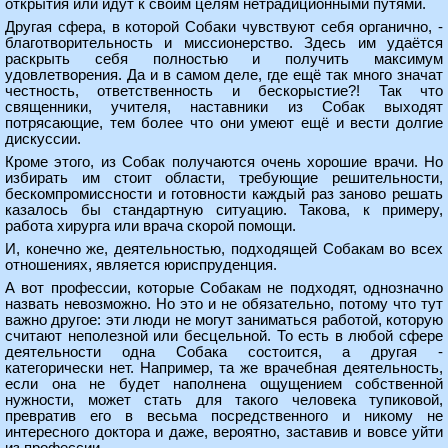
открытия или идут к своим целям нетрадиционными путями.
Другая сфера, в которой Собаки чувствуют себя органично, -
благотворительность и миссионерство. Здесь им удаётся
раскрыть себя полностью и получить максимум
удовлетворения. Да и в самом деле, где ещё так много значат
честность, ответственность и бескорыстие?! Так что
священники, учителя, наставники из Собак выходят
потрясающие, тем более что они умеют ещё и вести долгие
дискуссии.
Кроме этого, из Собак получаются очень хорошие врачи. Но
избирать им стоит области, требующие решительности,
бескомпромиссности и готовности каждый раз заново решать
казалось бы стандартную ситуацию. Такова, к примеру,
работа хирурга или врача скорой помощи.
И, конечно же, деятельностью, подходящей Собакам во всех
отношениях, является юриспруденция.
А вот профессии, которые Собакам не подходят, однозначно
назвать невозможно. Но это и не обязательно, потому что тут
важно другое: эти люди не могут заниматься работой, которую
считают неполезной или бесцельной. То есть в любой сфере
деятельности одна Собака состоится, а другая -
категорически нет. Например, та же врачебная деятельность,
если она не будет наполнена ощущением собственной
нужности, может стать для такого человека тупиковой,
превратив его в весьма посредственного и никому не
интересного доктора и даже, вероятно, заставив и вовсе уйти