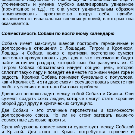
утончённость и умение глубоко анализировать увиденное
(прочитанное и т.д.), то она умеет удивительным образом
гармонизировать пространство вокруг себя, причём,
независимо от изначальных внешних условий, в которых она
оказывается.
Совместимость Собаки по восточному календарю
Собака имеет максимум шансов построить гармоничные и
долгосрочные отношения с Лошадью, Тигром и Кроликом.
Лошадь и Собака, начав с притирки, постепенно сумеют
настолько прочувствовать друг друга, что невозможно будет
найти источник раздора, который смог бы разлучить их. С
Тигром Собака обязательно найдёт общую цель, которая
сплотит такую пару и поведёт её вместе по жизни через горе и
радость. Кролика Собака понимает буквально с полуслова,
как и Кролик её, и эти двое смогут сосуществовать вместе при
любых условиях вплоть до бытовых проблем.
Довольно неплохо ладят между собой Собака и Свинья. Они
сумеют создать союз людей, которые смогут стать хорошей
опорой друг другу в критических ситуациях.
Две Собаки - это отличные перспективы и возможности
долгосрочного союза. Но им не стоит затевать какие-то
совместные деловые проекты.
Средний уровень совместимости существует между Собакой
и Крысой. Для этого от Крысы потребуется терпение и