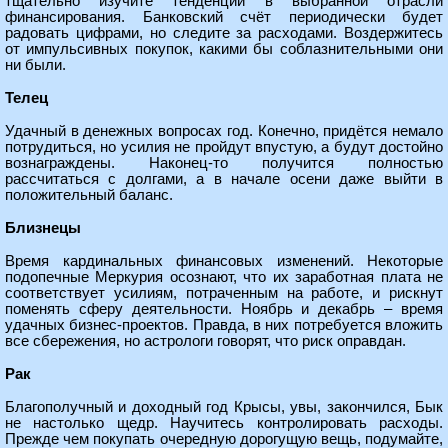
тщательно изучите тенденции в выбранной отрасли
финансирования. Банковский счёт периодически будет
радовать цифрами, но следите за расходами. Воздержитесь
от импульсивных покупок, какими бы соблазнительными они
ни были.
Телец
Удачный в денежных вопросах год. Конечно, придётся немало
потрудиться, но усилия не пройдут впустую, а будут достойно
вознаграждены. Наконец-то получится полностью
рассчитаться с долгами, а в начале осени даже выйти в
положительный баланс.
Близнецы
Время кардинальных финансовых изменений. Некоторые
подопечные Меркурия осознают, что их заработная плата не
соответствует усилиям, потраченным на работе, и рискнут
поменять сферу деятельности. Ноябрь и декабрь – время
удачных бизнес-проектов. Правда, в них потребуется вложить
все сбережения, но астрологи говорят, что риск оправдан.
Рак
Благополучный и доходный год Крысы, увы, закончился, Бык
не настолько щедр. Научитесь контролировать расходы.
Прежде чем покупать очередную дорогущую вещь, подумайте,