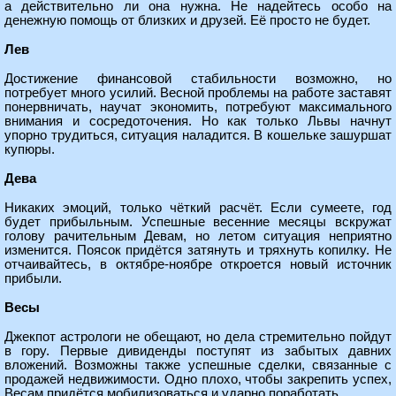
а действительно ли она нужна. Не надейтесь особо на
денежную помощь от близких и друзей. Её просто не будет.
Лев
Достижение финансовой стабильности возможно, но
потребует много усилий. Весной проблемы на работе заставят
понервничать, научат экономить, потребуют максимального
внимания и сосредоточения. Но как только Львы начнут
упорно трудиться, ситуация наладится. В кошельке зашуршат
купюры.
Дева
Никаких эмоций, только чёткий расчёт. Если сумеете, год
будет прибыльным. Успешные весенние месяцы вскружат
голову рачительным Девам, но летом ситуация неприятно
изменится. Поясок придётся затянуть и тряхнуть копилку. Не
отчаивайтесь, в октябре-ноябре откроется новый источник
прибыли.
Весы
Джекпот астрологи не обещают, но дела стремительно пойдут
в гору. Первые дивиденды поступят из забытых давних
вложений. Возможны также успешные сделки, связанные с
продажей недвижимости. Одно плохо, чтобы закрепить успех,
Весам придётся мобилизоваться и ударно поработать.