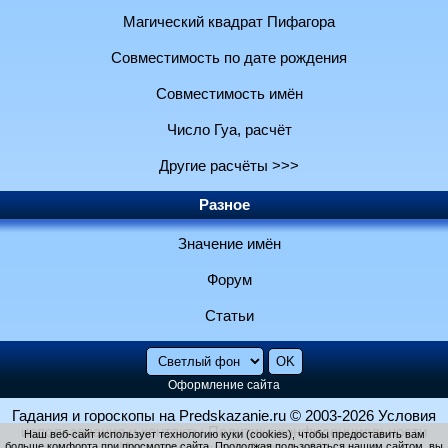
Магический квадрат Пифагора
Совместимость по дате рождения
Совместимость имён
Число Гуа, расчёт
Другие расчёты >>>
Разное
Значение имён
Форум
Статьи
Оформление сайта
Гадания и гороскопы на Predskazanie.ru
© 2003-2026
Условия
использования и контакты
Политика конфиденциальности
Наш веб-сайт использует технологию куки (cookies), чтобы предоставить вам
больше комфорта при просмотре сайта. Продолжая пользоваться нашим сайтом, вы