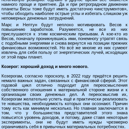
намного проще и приятнее. Да и при ретроградном движении
планеты Весы тоже будут иметь достаточно «инструментов»,
чтобы обходить наиболее острые углы и избегать слишком уж
непомерных денежных затруднений.
Марс и Нептун будут неплохо мотивировать Весов к
повышению заработков. Разумеется, не все из них
прислушаются к этим космическим призывам. А кое-кто из
Весов, поначалу проникнувшись ими, понемногу утратят связь
с подобными энергиями и снова вернутся на позиции прежних
финансовых возможностей. Но всё же многие из них сумеют
извлечь для себя пользу от энергетических лучей, исходящих
от этой пары планет.
Козерог: хороший доход и много нового.
Козерогам, согласно гороскопу, в 2022 году придётся решить
немало важных задач, связанных с финансовой сферой. Этот
годовой цикл отлично подходит для переосмысления
собственного отношения к материальной стороне жизни и к
организации своих денежных дел. А переосмыслив их,
Козерогам желательно успеть ещё и практически реализовать
те новшества, необходимость которых они осознают. Причин
тому есть как минимум несколько. Но главная заключается в
том, что у большинства представителей этого знака
повысится уровень доходов, и потому, даже ставя некоторые
эксперименты, они не будут иметь нужды чрезмерно
ограничивать себя в привычных материальных потребностях.