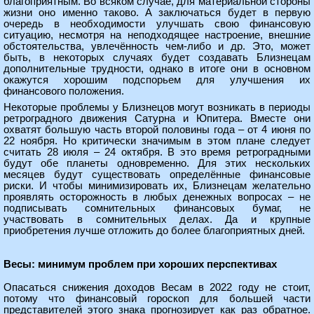
благоприятным. Во всяком случае, для материальной стороны
жизни оно именно таково. А заключаться будет в первую
очередь в необходимости улучшать свою финансовую
ситуацию, несмотря на неподходящее настроение, внешние
обстоятельства, увлечённость чем-либо и др. Это, может
быть, в некоторых случаях будет создавать Близнецам
дополнительные трудности, однако в итоге они в основном
окажутся хорошим подспорьем для улучшения их
финансового положения.
Некоторые проблемы у Близнецов могут возникать в периоды
ретроградного движения Сатурна и Юпитера. Вместе они
охватят большую часть второй половины года – от 4 июня по
22 ноября. Но критически значимым в этом плане следует
считать 28 июля – 24 октября. В это время ретроградными
будут обе планеты одновременно. Для этих нескольких
месяцев будут существовать определённые финансовые
риски. И чтобы минимизировать их, Близнецам желательно
проявлять осторожность в любых денежных вопросах – не
подписывать сомнительных финансовых бумаг, не
участвовать в сомнительных делах. Да и крупные
приобретения лучше отложить до более благоприятных дней.
Весы: минимум проблем при хороших перспективах
Опасаться снижения доходов Весам в 2022 году не стоит,
потому что финансовый гороскоп для большей части
представителей этого знака прогнозирует как раз обратное.