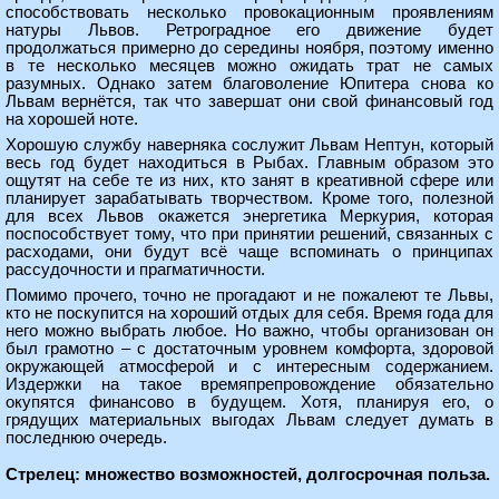
способствовать несколько провокационным проявлениям
натуры Львов. Ретроградное его движение будет
продолжаться примерно до середины ноября, поэтому именно
в те несколько месяцев можно ожидать трат не самых
разумных. Однако затем благоволение Юпитера снова ко
Львам вернётся, так что завершат они свой финансовый год
на хорошей ноте.
Хорошую службу наверняка сослужит Львам Нептун, который
весь год будет находиться в Рыбах. Главным образом это
ощутят на себе те из них, кто занят в креативной сфере или
планирует зарабатывать творчеством. Кроме того, полезной
для всех Львов окажется энергетика Меркурия, которая
поспособствует тому, что при принятии решений, связанных с
расходами, они будут всё чаще вспоминать о принципах
рассудочности и прагматичности.
Помимо прочего, точно не прогадают и не пожалеют те Львы,
кто не поскупится на хороший отдых для себя. Время года для
него можно выбрать любое. Но важно, чтобы организован он
был грамотно – с достаточным уровнем комфорта, здоровой
окружающей атмосферой и с интересным содержанием.
Издержки на такое времяпрепровождение обязательно
окупятся финансово в будущем. Хотя, планируя его, о
грядущих материальных выгодах Львам следует думать в
последнюю очередь.
Стрелец: множество возможностей, долгосрочная польза.