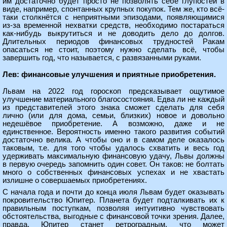
им достаточно будет просто не позволять себе глупостей в
виде, например, спонтанных крупных покупок. Тем же, кто всё-
таки столкнётся с неприятными эпизодами, появляющимися
из-за временной нехватки средств, необходимо постараться
как-нибудь выкрутиться и не доводить дело до долгов.
Длительных периодов финансовых трудностей Ракам
опасаться не стоит, поэтому нужно сделать всё, чтобы
завершить год, что называется, с развязанными руками.
Лев: финансовые улучшения и приятные приобретения.
Львам на 2022 год гороскоп предсказывает ощутимое
улучшение материального благосостояния. Едва ли не каждый
из представителей этого знака сможет сделать для себя
лично (или для дома, семьи, близких) новое и довольно
недешёвое приобретение. А возможно, даже и не
единственное. Вероятность именно такого развития событий
достаточно велика. А чтобы оно и в самом деле оказалось
таковым, т.е. для того чтобы удалось схватить и весь год
удерживать максимальную финансовую удачу, Львы должны
в первую очередь запомнить один совет. Он таков: не болтать
много о собственных финансовых успехах и не хвастать
излишне о совершаемых приобретениях.
С начала года и почти до конца июля Львам будет оказывать
покровительство Юпитер. Планета будет подталкивать их к
правильным поступкам, позволяя интуитивно чувствовать
обстоятельства, выгодные с финансовой точки зрения. Далее,
правда, Юпитер станет ретроградным, что может