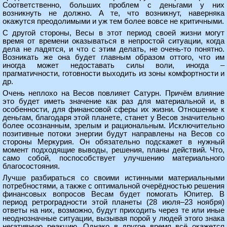
Соответственно, больших проблем с деньгами у них
возникнуть не должно. А те, что возникнут, наверняка
окажутся преодолимыми и уж тем более вовсе не критичными.
С другой стороны, Весы в этот период своей жизни могут
время от времени оказываться в непростой ситуации, когда
дела не ладятся, и что с этим делать, не очень-то понятно.
Возникать же она будет главным образом оттого, что им
иногда может недоставать силы воли, иногда –
прагматичности, готовности выходить из зоны комфортности и
др.
Очень неплохо на Весов повлияет Сатурн. Причём влияние
это будет иметь значение как раз для материальной и, в
особенности, для финансовой сферы их жизни. Отношение к
деньгам, благодаря этой планете, станет у Весов значительно
более осознанным, зрелым и рациональным. Исключительно
позитивные потоки энергии будут направлены на Весов со
стороны Меркурия. Он обязательно подскажет в нужный
момент подходящие выводы, решения, планы действий. Что,
само собой, поспособствует улучшению материального
благосостояния.
Лучше разбираться со своими истинными материальными
потребностями, а также с оптимальной очерёдностью решения
финансовых вопросов Весам будет помогать Юпитер. В
период ретроградности этой планеты (28 июля–23 ноября)
ответы на них, возможно, будут приходить через те или иные
неоднозначные ситуации, вызывая порой у людей этого знака
негативную реакцию. Однако в другое время всё окажется