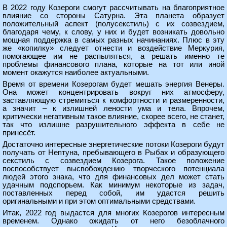
В 2022 году Козероги смогут рассчитывать на благоприятное
влияние со стороны Сатурна. Эта планета образует
положительный аспект (полусекстиль) с их созвездием,
благодаря чему, к слову, у них и будет возникать довольно
мощная поддержка в самых разных начинаниях. Плюс в эту
же «копилку» следует отнести и воздействие Меркурия,
помогающее им не распыляться, а решать именно те
проблемы финансового плана, которые на тот или иной
момент окажутся наиболее актуальными.
Время от времени Козерогам будет мешать энергия Венеры.
Она может концентрировать вокруг них атмосферу,
заставляющую стремиться к комфортности и размеренности,
а значит – к излишней лености ума и тела. Впрочем,
критически негативным такое влияние, скорее всего, не станет,
так что излишне разрушительного эффекта в себе не
принесёт.
Достаточно интересные энергетические потоки Козероги будут
получать от Нептуна, пребывающего в Рыбах и образующего
секстиль с созвездием Козерога. Такое положение
поспособствует высвобождению творческого потенциала
людей этого знака, что для финансовых дел может стать
удачным подспорьем. Как минимум некоторые из задач,
поставленных перед собой, им удастся решить
оригинальными и при этом оптимальными средствами.
Итак, 2022 год выдастся для многих Козерогов интересным
временем. Однако ожидать от него безоблачного