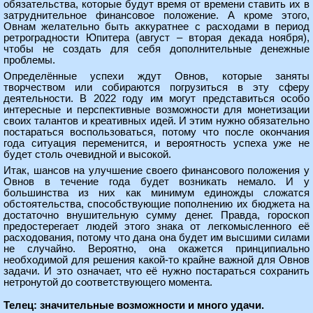
обязательства, которые будут время от времени ставить их в
затруднительное финансовое положение. А кроме этого,
Овнам желательно быть аккуратнее с расходами в период
ретроградности Юпитера (август – вторая декада ноября),
чтобы не создать для себя дополнительные денежные
проблемы.
Определённые успехи ждут Овнов, которые заняты
творчеством или собираются погрузиться в эту сферу
деятельности. В 2022 году им могут представиться особо
интересные и перспективные возможности для монетизации
своих талантов и креативных идей. И этим нужно обязательно
постараться воспользоваться, потому что после окончания
года ситуация переменится, и вероятность успеха уже не
будет столь очевидной и высокой.
Итак, шансов на улучшение своего финансового положения у
Овнов в течение года будет возникать немало. И у
большинства из них как минимум единожды сложатся
обстоятельства, способствующие пополнению их бюджета на
достаточно внушительную сумму денег. Правда, гороскоп
предостерегает людей этого знака от легкомысленного её
расходования, потому что дана она будет им высшими силами
не случайно. Вероятно, она окажется принципиально
необходимой для решения какой-то крайне важной для Овнов
задачи. И это означает, что её нужно постараться сохранить
нетронутой до соответствующего момента.
Телец: значительные возможности и много удачи.