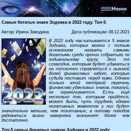
Самые богатые знаки Зодиака в 2022 году. Топ-5
Автор: Ирина Заводина
Дата публикации: 08.12.2021
В 2022 году насчитывается 5 знаков
Зодиака, которых можно с полным
основанием назвать самыми
богатыми среди прочих собратьев по
зодиакальному кругу. Это те
созвездия, которым будет удаваться
на «отлично» справляться с львиной
долей финансовых забот, которые
судьба поставит перед ними. Однако
только этой пятёркой перечень
финансово удачливых знаков, пожалуй,
не ограничивается. Есть ещё
несколько тех, которым придётся,
может быть, чуть труднее, однако
негативных моментов у них будет
значительно меньше, чем позитивных, а потому поводов
радоваться жизни наверняка возникнет более чем
достаточно.
Топ-5 самых богатых знаков Зодиака в 2022 году