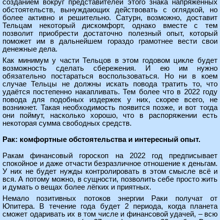
созданием вокруг представителей этого знака напряжённых
обстоятельств, вынуждающих действовать с оглядкой, но
более активно и решительно. Сатурн, возможно, доставит
Тельцам некоторый дискомфорт, однако вместе с тем
позволит приобрести достаточно полезный опыт, который
поможет им в дальнейшем гораздо грамотнее вести свои
денежные дела.
Как минимум у части Тельцов в этом годовом цикле будет
возможность сделать сбережения. И ею им нужно
обязательно постараться воспользоваться. Но ни в коем
случае Тельцы не должны искать повода тратить то, что
удаётся постепенно накапливать. Тем более что в 2022 году
повода для подобных издержек у них, скорее всего, не
возникнет. Такая необходимость появится позже, и вот тогда
они поймут, насколько хорошо, что в распоряжении есть
некоторая сумма свободных средств.
Рак: комфортные обстоятельства и интересный опыт.
Ракам финансовый гороскоп на 2022 год предписывает
спокойное и даже отчасти безразличное отношение к деньгам.
У них не будет нужды контролировать в этом смысле всё и
вся. А потому можно, в сущности, позволить себе просто жить
и думать о вещах более лёгких и приятных.
Немало позитивных потоков энергии Раки получат от
Юпитера. В течение года будет 2 периода, когда планета
сможет одаривать их в том числе и финансовой удачей, – всю