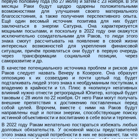
первую половину года (по 27 июля) и затем с 23 ноября. В эти
месяцы Раки будут щедро одарены положительными
возможностями для улучшения своего материального
благосостояния, а также получения перспективного опыта.
Ещё один весомый источник позитива для них будет
заключаться в энергии Сатурна. Она характеризуется
мощными посылами, и поскольку в 2022 году они окажутся
исключительно созидательными для Раков, то люди этого
знака смогут рассчитывать на появление в своей жизни
интересных возможностей для укрепления финансовой
ситуации, причём проявляться они будут в первую очередь
через трансформации социальной позиции, через
саморазвитие и др.
В качестве потенциального источника проблем и рисков для
Раков следует назвать Венеру в Козероге. Она образует
оппозицию к их созвездию и почти целый год будет
подталкивать людей этого знака к необдуманным поступкам, к
впадению в крайности и т.п. Плюс в «копилку» негативных
влияний нужно отнести ретроградный Юпитер, который будет
таковым с 28 июля по 22 ноября. От него Раки могут получать
внешние препятствия к достижению поставленных перед
собой целей. Впрочем, вместе с ними на Раков будут
направлены ещё и потоки энергии, способствующие поиску
истинной объективности и воспитанию в себе воли и терпения.
В 2022 году Ракам желательно постараться избежать любых
долговых обязательств. У основной массы представителей
этого знака насущной потребности в них не возникнет, так что