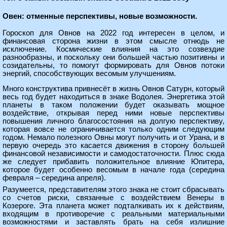
Овен: отменные перспективы, новые возможности.
Гороскоп для Овнов на 2022 год интересен в целом, и
финансовая сторона жизни в этом смысле отнюдь не
исключение. Космические влияния на это созвездие
разнообразны, и поскольку они большей частью позитивны и
созидательны, то помогут формировать для Овнов потоки
энергий, способствующих весомым улучшениям.
Много конструктива привнесёт в жизнь Овнов Сатурн, который
весь год будет находиться в знаке Водолея. Энергетика этой
планеты в таком положении будет оказывать мощное
воздействие, открывая перед ними новые перспективы
повышения личного благосостояния на долгую перспективу,
которая вовсе не ограничивается только одним следующим
годом. Немало полезного Овны могут получить и от Урана, и в
первую очередь это касается движения в сторону большей
финансовой независимости и самодостаточности. Плюс сюда
же следует прибавить положительное влияние Юпитера,
которое будет особенно весомым в начале года (середина
февраля – середина апреля).
Разумеется, представителям этого знака не стоит сбрасывать
со счетов риски, связанные с воздействием Венеры в
Козероге. Эта планета может подталкивать их к действиям,
входящим в противоречие с реальными материальными
возможностями и заставлять брать на себя излишние