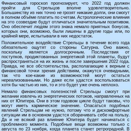
Финансовый гороскоп прогнозирует, что 2022 год должен
пройти для Стрельцов вполне удовлетворительно.
Большинству из них точно не грозят никакие долги, они смогут
в полном объёме платить по счетам. Астрологические влияния
на это созвездие будут отличаться значительным позитивом.
Оно обеспечит людям этого знака немало приятных бонусов,
которых они, возможно, были лишены в другие годы или, по
крайней мере, испытывали в них недостаток.
Положительное воздействие Стрельцы в течение всего года
обязательно ощутят со стороны Сатурна. Оно важно,
поскольку является долгосрочным. Последствия от
поступков, продиктованных энергетикой этой планеты, будут
распространяться на их жизнь и после завершения 2022 года.
Правда, не все обстоятельства, располагающие к верным с
финансовой точки зрения действиям, окажутся очевидными,
так что кое-какие из возможностей могут остаться
нереализованными. Но даже если удастся воспользоваться
хотя бы частью из них, то и это будет уже очень неплохо.
Немало финансовых полезностей Стрельцы смогут при
желании извлечь из энергетических потоков, направленных на
них от Юпитера. Они в этом годовом цикле будут таковы, что
могут иметь кармическое значение. Опасаться подобных
явлений Стрельцам не нужно, потому что и дискомфортные
ситуации им в основном удастся оборачивать себе на пользу.
Да и не всякий раз влияние Юпитера будет начинаться с
проблемного момента. Подобные вещи возможны только с
августа по 23 ноября, когда планета станет ретроградной. В