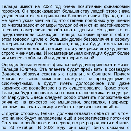
Тельцы имеют на 2022 год очень позитивный финансовый
гороскоп. Он предсказывает большинству людей этого знака
улучшения в их материальном благосостоянии. Правда, в то
же время указывает на то, что степень подобных улучшений
во многом зависит от меры трудолюбия и от их настойчивости
в своих намерениях зарабатывать деньги. Но даже те из
представителей созвездия Тельца, которые проявят себя в
этом годовом цикле с большой долей безразличия к своему
материальному благосостоянию, вряд ли будут иметь много
оснований для жалоб, потому что и у них риски его ухудшения
строго минимальны. И их материальная ситуация будет более
или менее стабильной и удовлетворительной.
Определённые моменты финансовой удачи привнесёт в жизнь
Тельцов Юпитер. Эта планета будет пребывать в созвездии
Водолея, образуя секстиль с натальным Солнцем. Причём
многие из таких моментов окажутся не проходящими и
сиюминутными, а будут иметь долгосрочное или даже
кармическое воздействие на их существование. Кроме этого,
Тельцам будет основательно помогать энергетика, исходящая
от Меркурия. Здесь следует особо отметить положительное
влияние на качество их мышления, заставляя, например,
вовремя включать логику и избегать критических ошибок.
С другой стороны, Тельцы должны отдавать себе отчёт в том,
что на них будут направлены ещё и энергетические потоки от
Сатурна, в особенности, в период его ретроградности с 4 июня
по 23 октября. В 2022 году они могут быть связаны с