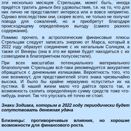
эти несколько месяцев Стрельцам, может быть, иногда
придётся тратить деньги без удовольствия, т.е. на то, что для
них лично не представляет интереса или и вовсе неприятно.
Однако впоследствии они, скорее всего, не только не получат
повода для сожалений, но и приобретут благодаря
происходящему определённую выгоду (самого разного
содержания).
Помимо прочего, в астрологические финансовые плюсы
Стрельцам следует записать энергию от Марса, который в
2022 году образует соединение с их натальным Солнцем, а
также от Венеры (она в это же время будет находиться с их
созвездием в благоприятном полусекстиле).
При всех масштабах потенциального материального
благополучия Стрельцам всё-таки рекомендуется аккуратнее
обращаться с денежными излишками. Вероятность того, что
они возникнут, для представителей этого знака чрезвычайно
высока. И было бы крайне неразумно «спустить» их на
пустяки. В нашей жизни мало что даётся просто так, и
возможность скопить определённую сумму средств тоже что-
нибудь значит. Так что упускать её точно не стоит.
Знаки Зодиака, которым в 2022 году периодически будет
сопутствовать денежная удача
Близнецы: противоречивые влияния, но хорошие
возможности для финансового роста.