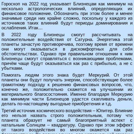
Гороскоп на 2022 год указывает Близнецам как минимум на
несколько астрологических влияний, определяющих их
финансовое положение. Обозначить при этом более и менее
значимые среди них крайне сложно, поскольку у каждого из
источников таких влияний будут периоды доминирования и
ослабления. Итак…
В 2022 году Близнецы смогут рассчитывать на
положительные воздействия от Сатурна. Энергетика этой
планеты зачастую противоречива, поэтому время от времени
они могут оказываться в дискомфортных для себя
обстоятельствах. Однако при правильном отношении к ним
Близнецы смогут справляться с возникающими проблемами,
причём чаще будут оказываться как раз с прибылью, а не с
убытками.
Помогать людям этого знака будет Меркурий. От этой
планеты они будут получать энергии, способствующие более
грамотному подходу к решению финансовых вопросов, что,
конечно же, положительно скажется на улучшении их
материального благосостояния. Именно благодаря Меркурию
как минимум части Близнецов удастся скапливать деньги,
делать по-настоящему выгодные приобретения и т.д.
Третий источник космического воздействия – Юпитер. Влияние
его нельзя назвать строго положительным, потому что
планета образует не самый благоприятный аспект с
натальным Солнцем – квадратуру. Однако при этом эффект
от такого воздействия во многом окажется как раз