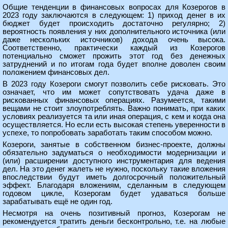
Общие тенденции в финансовых вопросах для Козерогов в
2023 году заключаются в следующем: 1) приход денег в их
бюджет будет происходить достаточно регулярно; 2)
вероятность появления у них дополнительного источника (или
даже нескольких источников) дохода очень высока.
Соответственно, практически каждый из Козерогов
потенциально сможет прожить этот год без денежных
затруднений и по итогам года будет вполне доволен своим
положением финансовых дел.
В 2023 году Козероги смогут позволить себе рисковать. Это
означает, что им может сопутствовать удача даже в
рискованных финансовых операциях. Разумеется, такими
вещами не стоит злоупотреблять. Важно понимать, при каких
условиях реализуется та или иная операция, с кем и когда она
осуществляется. Но если есть высокая степень уверенности в
успехе, то попробовать заработать таким способом можно.
Козероги, занятые в собственном бизнес-проекте, должны
обязательно задуматься о необходимости модернизации и
(или) расширении доступного инструментария для ведения
дел. На это денег жалеть не нужно, поскольку такие вложения
впоследствии будут иметь долгосрочный положительный
эффект. Благодаря вложениям, сделанным в следующем
годовом цикле, Козерогам будет удаваться больше
зарабатывать ещё не один год.
Несмотря на очень позитивный прогноз, Козерогам не
рекомендуется тратить деньги бесконтрольно, т.е. на любые