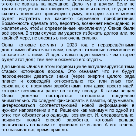
этого не хватать на насущное. Дело тут в другом. Если не
тратить средства, как говорится, направо и налево, то удастся
скопить довольно приличную сумму, которую затем можно
будет истратить на какое-то серьёзное приобретение.
Возможность сделать это, вероятно, возникнет неожиданно, и
желательно, чтобы определённые накопления у Овнов были
всё время. В этом случае им удастся избежать долгов или, по
крайней мере, не влезать в них очень сильно.
Овны, которые вступят в 2023 год с неразрешёнными
долговыми обязательствами, получат отличные возможности
справиться с ними. И здесь важен один момент: чем старее
будет этот долг, тем легче окажется его отдать.
Для многих Овнов в этом годовом цикле актуализируется тема
старых источников дохода. Это означает, что им будут
периодически даваться знаки (через энергии целого ряда
планет и созвездий) относительно тех или иных тем,
связанных с прежними заработками, или даже просто идей,
которые возникали ранее по этому поводу. К таким вещам
Овны должны постараться относиться предельно
внимательно. Их следует фиксировать в памяти, обдумывать,
интересоваться соответствующей новой информацией в
нужном направлении и т.д. Решение как минимум по одной из
этих тем обязательно однажды возникнет. И, следовательно,
появится новый способ заработка, который раньше
реализовать по каким-то причинам не вышло. А вот теперь,
что называется, время пришло.