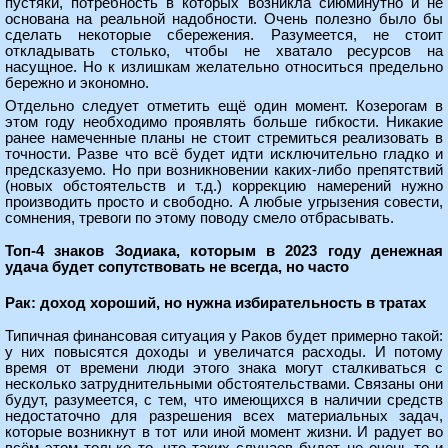
пустяки, потребность в которых возникла сиюминутно и не
основана на реальной надобности. Очень полезно было бы
сделать некоторые сбережения. Разумеется, не стоит
откладывать столько, чтобы не хватало ресурсов на
насущное. Но к излишкам желательно относиться предельно
бережно и экономно.
Отдельно следует отметить ещё один момент. Козерогам в
этом году необходимо проявлять больше гибкости. Никакие
ранее намеченные планы не стоит стремиться реализовать в
точности. Разве что всё будет идти исключительно гладко и
предсказуемо. Но при возникновении каких-либо препятствий
(новых обстоятельств и т.д.) коррекцию намерений нужно
производить просто и свободно. А любые угрызения совести,
сомнения, тревоги по этому поводу смело отбрасывать.
Топ-4 знаков Зодиака, которым в 2023 году денежная
удача будет сопутствовать не всегда, но часто
Рак: доход хороший, но нужна избирательность в тратах
Типичная финансовая ситуация у Раков будет примерно такой:
у них повысятся доходы и увеличатся расходы. И потому
время от времени люди этого знака могут сталкиваться с
несколько затруднительными обстоятельствами. Связаны они
будут, разумеется, с тем, что имеющихся в наличии средств
недостаточно для разрешения всех материальных задач,
которые возникнут в тот или иной момент жизни. И радует во