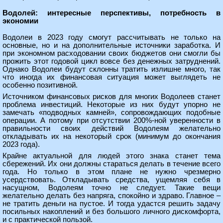
Водолей: интересные перспективы, потребность в
экономии
Водолеи в 2023 году смогут рассчитывать не только на
основные, но и на дополнительные источники заработка. И
при экономном расходовании своих бюджетов они смогли бы
прожить этот годовой цикл вовсе без денежных затруднений.
Однако Водолеи будут склонны тратить излишне много, так
что иногда их финансовая ситуация может выглядеть не
особенно позитивной.
Источником финансовых рисков для многих Водолеев станет
проблема инвестиций. Некоторые из них будут упорно не
замечать «подводных камней», сопровождающих подобные
операции. А потому при отсутствии 200%-ной уверенности в
правильности своих действий Водолеям желательно
откладывать их на некоторый срок (минимум до окончания
2023 года).
Крайне актуальной для людей этого знака станет тема
сбережений. Их они должны стараться делать в течение всего
года. Но только в этом плане не нужно чрезмерно
усердствовать. Откладывать средства, ущемляя себя в
насущном, Водолеям точно не следует. Такие вещи
желательно делать без напряга, спокойно и здраво. Главное –
не тратить деньги на пустое. И тогда удастся решить задачу
посильных накоплений и без большого личного дискомфорта,
и с практической пользой.