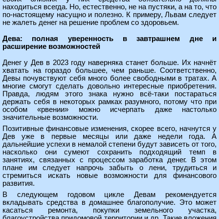
находиться всегда. Но, естественно, не на пустяки, а на то, что
по-настоящему насущно и полезно. К примеру, Львам следует
не жалеть денег на решение проблем со здоровьем.
Дева: полная уверенность в завтрашнем дне и
расширение возможностей
Денег у Дев в 2023 году наверняка станет больше. Их начнёт
хватать на гораздо большее, чем раньше. Соответственно,
Девы почувствуют себя много более свободными в тратах. А
многие смогут сделать довольно интересные приобретения.
Правда, людям этого знака нужно всё-таки постараться
держать себя в некоторых рамках разумного, потому что при
особом «рвении» можно исчерпать даже настолько
значительные возможности.
Позитивные финансовые изменения, скорее всего, начнутся у
Дев уже в первые месяцы или даже недели года. А
дальнейшие успехи в немалой степени будут зависеть от того,
насколько они сумеют сохранить подходящий темп в
занятиях, связанных с процессом заработка денег. В этом
плане им следует напрочь забыть о лени, трудиться и
стремиться искать новые возможности для финансового
развития.
В следующем годовом цикле Девам рекомендуется
вкладывать средства в домашнее благополучие. Это может
касаться ремонта, покупки земельного участка,
благоустройства придомовой территории и др. Такие вложения