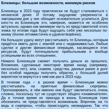
Близнецы: большие возможности, минимум рисков
Близнецы в 2023 году практически не будут сталкиваться с
нехваткой денег. И потому ощущение уверенности в
завтрашнем дне у них обещает основательно усилиться. Для
кого-то из Близнецов это, наверное, окажется не особенно
актуально, однако как минимум часть из представителей этого
знака по итогам года будут ощущать себя уже несколько по-
иному (более оптимистично и удовлетворённо).
На большую удачу могут рассчитывать те Близнецы, которым
придётся иметь дело с землёй или с недвижимостью. Любые
сделки и другие финансовые операции, касающиеся этих
ресурсов, будут потенциально прибыльными и вообще
успешными во всех отношениях.
Немало Близнецов сможет получить деньги из прошлого.
Вложения, сделанные некоторое время назад (например,
несколько лет), или, скажем, средства, данные ранее в долг
без особой надежды получить обратно, с большой долей
вероятности вернутся к ним как раз в 2023 году.
В течение года – в разное время – Близнецам можно
рассчитывать на приятные финансовые сюрпризы.
Прогнозировать, в чём именно они будут заключаться, очень
сложно, поскольку тут не существует общего «знаменателя».
Да и точное время их прихода в жизнь Близнецов тоже
обозначить не представляется возможным. Впрочем, на то
ведь и сюрпризы, чтобы происходить неожиданно. Так что