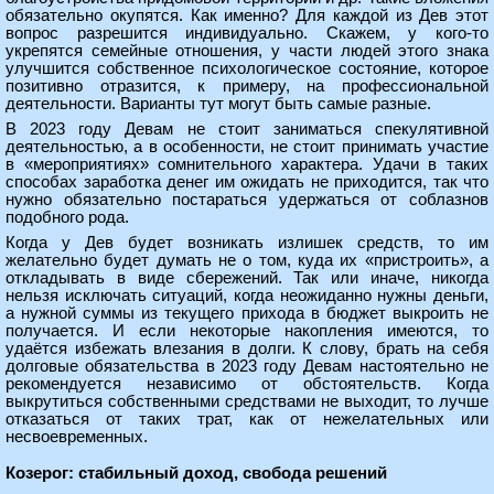
обязательно окупятся. Как именно? Для каждой из Дев этот
вопрос разрешится индивидуально. Скажем, у кого-то
укрепятся семейные отношения, у части людей этого знака
улучшится собственное психологическое состояние, которое
позитивно отразится, к примеру, на профессиональной
деятельности. Варианты тут могут быть самые разные.
В 2023 году Девам не стоит заниматься спекулятивной
деятельностью, а в особенности, не стоит принимать участие
в «мероприятиях» сомнительного характера. Удачи в таких
способах заработка денег им ожидать не приходится, так что
нужно обязательно постараться удержаться от соблазнов
подобного рода.
Когда у Дев будет возникать излишек средств, то им
желательно будет думать не о том, куда их «пристроить», а
откладывать в виде сбережений. Так или иначе, никогда
нельзя исключать ситуаций, когда неожиданно нужны деньги,
а нужной суммы из текущего прихода в бюджет выкроить не
получается. И если некоторые накопления имеются, то
удаётся избежать влезания в долги. К слову, брать на себя
долговые обязательства в 2023 году Девам настоятельно не
рекомендуется независимо от обстоятельств. Когда
выкрутиться собственными средствами не выходит, то лучше
отказаться от таких трат, как от нежелательных или
несвоевременных.
Козерог: стабильный доход, свобода решений