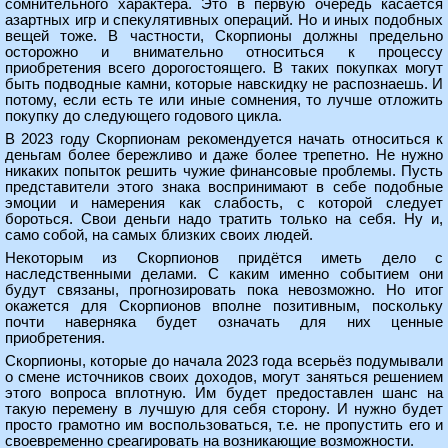
сомнительного характера. Это в первую очередь касается
азартных игр и спекулятивных операций. Но и иных подобных
вещей тоже. В частности, Скорпионы должны предельно
осторожно и внимательно относиться к процессу
приобретения всего дорогостоящего. В таких покупках могут
быть подводные камни, которые навскидку не распознаешь. И
потому, если есть те или иные сомнения, то лучше отложить
покупку до следующего годового цикла.
В 2023 году Скорпионам рекомендуется начать относиться к
деньгам более бережливо и даже более трепетно. Не нужно
никаких попыток решить чужие финансовые проблемы. Пусть
представители этого знака воспринимают в себе подобные
эмоции и намерения как слабость, с которой следует
бороться. Свои деньги надо тратить только на себя. Ну и,
само собой, на самых близких своих людей.
Некоторым из Скорпионов придётся иметь дело с
наследственными делами. С каким именно событием они
будут связаны, прогнозировать пока невозможно. Но итог
окажется для Скорпионов вполне позитивным, поскольку
почти наверняка будет означать для них ценные
приобретения.
Скорпионы, которые до начала 2023 года всерьёз подумывали
о смене источников своих доходов, могут заняться решением
этого вопроса вплотную. Им будет предоставлен шанс на
такую перемену в лучшую для себя сторону. И нужно будет
просто грамотно им воспользоваться, т.е. не пропустить его и
своевременно среагировать на возникающие возможности.