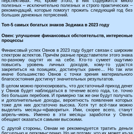
перспективах. Но, кроме этого, в них содержится много
полезных – исключительно полезных и строго практических –
рекомендаций, которые помогут прожить следующий год без
больших денежных потрясений.
Топ-5 самых богатых знаков Зодиака в 2023 году
Овен: улучшение финансовых обстоятельств, интересные
процессы
Финансовый успех Овнов в 2023 году будет связан с широким
спектром аспектов. Причём разные представители этого знака
по-разному ощутят их на себе. Кто-то сумеет ощутимо
повысить уровень личных доходов, кому-то удастся
закрепиться на позициях, достигнутых ранее… Но так или
иначе большинство Овнов с точки зрения материального
благосостояния достигнут значительных результатов.
В целом можно прогнозировать, что достаточный приход денег
у Овнов будет наблюдаться в течение всего года, т.е. точно
без больших перебоев. И примерно так же они будут получать
и дополнительные доходы, вероятность появления которых
тоже для них достаточно высока. Хотя тут всё-таки можно
выделить месяцы-«фавориты». Ими, скорее всего, станут
апрель–июнь. Именно в эти месяцы заработки у Овнов
обещают оказаться самыми высокими.
С другой стороны, Овнам не рекомендуется тратить деньги
бесцельно и легкомысленно. Но не потому, что их может из-за