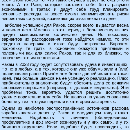
всём этом только то, что таких случаев будет не очень-то и
много. А те Раки, которые заставят себя быть разумно
экономными в тратах и дадут себе труд планировать
основные расходы, и вовсе смогут минимизировать риски
неприятных ситуаций, возникающих из-за нехватки денег.
Наиболее успешной для Раков, скорее всего, выдастся весна
и начало лета. Именно в этот период к большинству из них
придёт максимальное количество денег. Но поскольку
вариантов их расходования тоже найдётся немало, то эти
средства наверняка в итоге будут потрачены. Впрочем,
поскольку те траты в основном окажутся приятными и
полезными как для самих Раков, так и для их близких, то
огорчения это им не доставит.
Ракам в 2023 году будет сопутствовать удача в инвестициях.
Но не в любых, а в тех, которые они уже обдумывали и (или)
планировали ранее. Причём чем более давней является такая
идея, тем больше шансов на её успешную реализацию. Плюс
приблизительно аналогично будут обстоять дела со всякими
спорными вопросами (например, с дележом имущества). Эти
проблемы тоже, вероятно, удастся решить достаточно
удовлетворительно для себя. Но шансов на удачу снова-таки
больше у тех, что уже перешли в категорию застарелых.
Одним из наиболее распространённых источников расхода
зарабатываемых денег у Раков в следующем году станет
медицина. Надобность в лечении (обследованиях,
профилактике и др.) может возникнуть и у них самих, и у их
ближнего окружения. Если подобное будет происходить, то