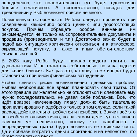
определённо, что положительного тут будет однозначно
больше негативного. А соответственно, поводов для
треволнений у Рыб возникнет совсем не много.
Повышенную осторожность Рыбам следует проявлять при
совершении каких-либо особо ценных или дорогостоящих
покупок. Причём обращать особое внимание им
рекомендуется не только на сопроводительные документы и
продавца (производителя и т.п.) Достаточно важно будет в
подобных ситуациях критически относиться и к атмосфере,
окружающей покупку, а также к иным обстоятельствам,
связанным с ней.
В 2023 году Рыбы будут немало средств тратить на
удовольствия. И не только на собственные, но и на радости
для своих близких. Как раз это, к слову, тоже иногда будет
становиться причиной финансовых затруднений.
Чтобы снизить риски возникновения денежных проблем,
Рыбам необходимо всё время планировать свои траты. От
этого правила им желательно не отклоняться и следовать ему
нужно последовательно, не давая себе поблажек. Всё, что
идёт вразрез намеченному плану, должно быть тщательно
проанализировано и одобрено только в том случае, если такой
расход действительно требуется и неизбежен. Звучит всё это
не особенно оптимистично, но на самом деле тут нет ничего
слишком уж неприятного, потому что надобность в
непредвиденных тратах будет возникать не слишком часто.
Да и соблазн потратить деньги спонтанно и на непонятно что
будет появляться редко.