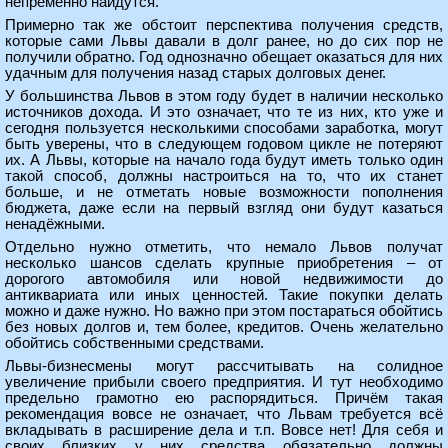
непременно найдутся.
Примерно так же обстоит перспектива получения средств,
которые сами Львы давали в долг ранее, но до сих пор не
получили обратно. Год однозначно обещает оказаться для них
удачным для получения назад старых долговых денег.
У большинства Львов в этом году будет в наличии несколько
источников дохода. И это означает, что те из них, кто уже и
сегодня пользуется несколькими способами заработка, могут
быть уверены, что в следующем годовом цикле не потеряют
их. А Львы, которые на начало года будут иметь только один
такой способ, должны настроиться на то, что их станет
больше, и не отметать новые возможности пополнения
бюджета, даже если на первый взгляд они будут казаться
ненадёжными.
Отдельно нужно отметить, что немало Львов получат
несколько шансов сделать крупные приобретения – от
дорогого автомобиля или новой недвижимости до
антиквариата или иных ценностей. Такие покупки делать
можно и даже нужно. Но важно при этом постараться обойтись
без новых долгов и, тем более, кредитов. Очень желательно
обойтись собственными средствами.
Львы-бизнесмены могут рассчитывать на солидное
увеличение прибыли своего предприятия. И тут необходимо
предельно грамотно ею распорядиться. Причём такая
рекомендация вовсе не означает, что Львам требуется всё
вкладывать в расширение дела и т.п. Вовсе нет! Для себя и
своих близких у них средства обязательно должны