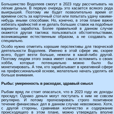
Большинство Водолеев смогут в 2023 году рассчитывать на
лёгкие деньги. В первую очередь это касается всякого рода
выигрышей. Поэтому им будет позволительно время от
времени сесть за карточный стол или попытать удачу какими-
нибудь иными способами. Но, конечно, в этом плане важно
избегать крайностей и не делать больших ставок на подобные
варианты заработка. Более правильной в данном случае
окажется другая тактика: пользоваться обстоятельствами,
возникающими естественным образом, а не создавать их
специально.
Особо нужно отметить хорошие перспективы для творческой
деятельности Водолеев. Именно в этой сфере им, скорее
всего, будет везти больше, нежели в какой-либо другой.
Поэтому людям этого знака имеет смысл вспомнить о своих
хобби, которые потенциально можно было бы
монетизировать. А тем, кто зарабатывает в креативной сфере
на профессиональной основе, желательно начать уделять ей
больше внимания.
Рыбы: умеренность в расходах, здравый смысл
Рыбам вряд ли стоит опасаться, что в 2023 году их доходы
просядут. Однако деньги могут поступать к ним не совсем
регулярно. И потому прогнозировать строго позитивное
течение финансовых дел в данном случае невозможно. Хотя,
с другой стороны, сравнивая количество и содержание
происходящего в этом плане, можно утверждать вполне