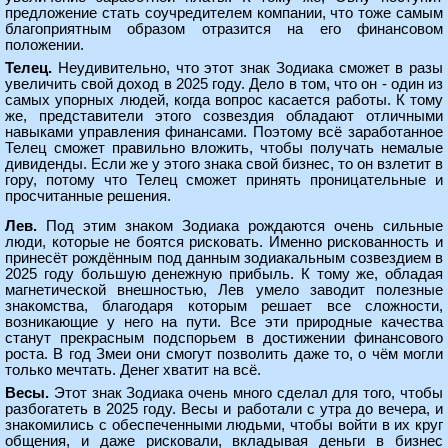
предложение стать соучредителем компании, что тоже самым
благоприятным образом отразится на его финансовом
положении.
Телец.
Неудивительно, что этот знак Зодиака сможет в разы
увеличить свой доход в 2025 году. Дело в том, что он - один из
самых упорных людей, когда вопрос касается работы. К тому
же, представители этого созвездия обладают отличными
навыками управления финансами. Поэтому всё заработанное
Телец сможет правильно вложить, чтобы получать немалые
дивиденды. Если же у этого знака свой бизнес, то он взлетит в
гору, потому что Телец сможет принять проницательные и
просчитанные решения.
Лев.
Под этим знаком Зодиака рождаются очень сильные
люди, которые не боятся рисковать. Именно рискованность и
принесёт рождённым под данным зодиакальным созвездием в
2025 году большую денежную прибыль. К тому же, обладая
магнетической внешностью, Лев умело заводит полезные
знакомства, благодаря которым решает все сложности,
возникающие у него на пути. Все эти природные качества
станут прекрасным подспорьем в достижении финансового
роста. В год Змеи они смогут позволить даже то, о чём могли
только мечтать. Денег хватит на всё.
Весы.
Этот знак Зодиака очень много сделал для того, чтобы
разбогатеть в 2025 году. Весы и работали с утра до вечера, и
знакомились с обеспеченными людьми, чтобы войти в их круг
общения, и даже рисковали, вкладывая деньги в бизнес