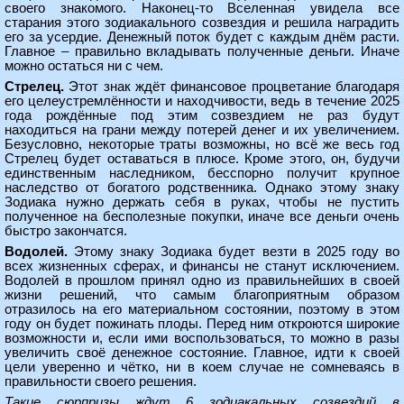
своего знакомого. Наконец-то Вселенная увидела все
старания этого зодиакального созвездия и решила наградить
его за усердие. Денежный поток будет с каждым днём расти.
Главное – правильно вкладывать полученные деньги. Иначе
можно остаться ни с чем.
Стрелец.
Этот знак ждёт финансовое процветание благодаря
его целеустремлённости и находчивости, ведь в течение 2025
года рождённые под этим созвездием не раз будут
находиться на грани между потерей денег и их увеличением.
Безусловно, некоторые траты возможны, но всё же весь год
Стрелец будет оставаться в плюсе. Кроме этого, он, будучи
единственным наследником, бесспорно получит крупное
наследство от богатого родственника. Однако этому знаку
Зодиака нужно держать себя в руках, чтобы не пустить
полученное на бесполезные покупки, иначе все деньги очень
быстро закончатся.
Водолей.
Этому знаку Зодиака будет везти в 2025 году во
всех жизненных сферах, и финансы не станут исключением.
Водолей в прошлом принял одно из правильнейших в своей
жизни решений, что самым благоприятным образом
отразилось на его материальном состоянии, поэтому в этом
году он будет пожинать плоды. Перед ним откроются широкие
возможности и, если ими воспользоваться, то можно в разы
увеличить своё денежное состояние. Главное, идти к своей
цели уверенно и чётко, ни в коем случае не сомневаясь в
правильности своего решения.
Такие сюрпризы ждут 6 зодиакальных созвездий в