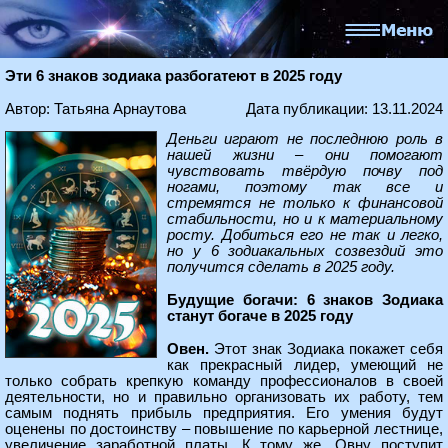
Эти 6 знаков зодиака разбогатеют в 2025 году
Автор: Татьяна Арнаутова
Дата публикации: 13.11.2024
Деньги играют не последнюю роль в
нашей жизни – они помогают
чувствовать твёрдую почву под
ногами, поэтому так все и
стремятся не только к финансовой
стабильности, но и к материальному
росту. Добиться его не так и легко,
но у 6 зодиакальных созвездий это
получится сделать в 2025 году.
Будущие богачи: 6 знаков Зодиака
станут богаче в 2025 году
Овен.
Этот знак Зодиака покажет себя
как прекрасный лидер, умеющий не
только собрать крепкую команду профессионалов в своей
деятельности, но и правильно организовать их работу, тем
самым поднять прибыль предприятия. Его умения будут
оценены по достоинству – повышение по карьерной лестнице,
увеличение заработной платы. К тому же, Овну поступит