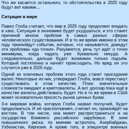
Что же касается остального, то обстоятельства в 2025 году
будут вот какими…
Ситуация в мире
Павел Глоба считает, что мир в 2025 году продолжит впадать
в хаос. Ситуация в экономике будет ухудшаться, и это станет
причиной многих проблем в самых разных сферах
человеческого существования. И в то же время именно в этом
году произойдут события, которые, что называется, доведут
эти проблемы «до точки». Разумеется, речь тут идёт о точке
минимума, когда падать уже буквально некуда. А
следовательно, дальше будет возможен только подъём.
Который постепенно и начнёт происходить. Но вряд ли это
случится уже в 2025 году.
Одной из ключевых проблем этого года станет проседание
валют. Некоторые из них, утверждает Глоба, вовсе перестанут
существовать в этом качестве. Плюс значительные
сложности ожидают и криптовалюты. А вот доллар пока ещё в
качестве валюты действовать будет. Но в то же время в США
может основательно просесть рынок ценных бумаг.
3-я мировая война, которую Глоба назвал ползучей, будет
продолжаться. И её «расползание», считает он, произойдёт на
востоке. В том числе, она может распространиться и на
государства ближнего российского зарубежья. В зоне
повышенного риска, по мнению астролога, Азербайджан,
Узбекистан, Киргизия. А кроме того, в эпицентре военных