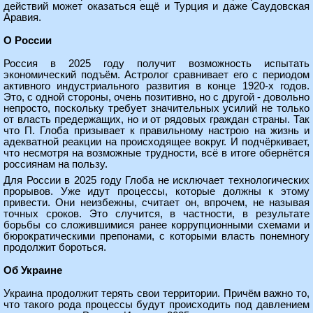
действий может оказаться ещё и Турция и даже Саудовская
Аравия.
О России
Россия в 2025 году получит возможность испытать
экономический подъём. Астролог сравнивает его с периодом
активного индустриального развития в конце 1920-х годов.
Это, с одной стороны, очень позитивно, но с другой - довольно
непросто, поскольку требует значительных усилий не только
от власть предержащих, но и от рядовых граждан страны. Так
что П. Глоба призывает к правильному настрою на жизнь и
адекватной реакции на происходящее вокруг. И подчёркивает,
что несмотря на возможные трудности, всё в итоге обернётся
россиянам на пользу.
Для России в 2025 году Глоба не исключает технологических
прорывов. Уже идут процессы, которые должны к этому
привести. Они неизбежны, считает он, впрочем, не называя
точных сроков. Это случится, в частности, в результате
борьбы со сложившимися ранее коррупционными схемами и
бюрократическими препонами, с которыми власть понемногу
продолжит бороться.
Об Украине
Украина продолжит терять свои территории. Причём важно то,
что такого рода процессы будут происходить под давлением