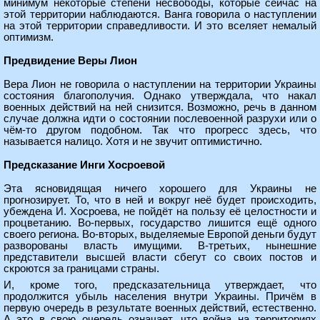
минимум некоторые степени несвободы, которые сейчас на
этой территории наблюдаются. Ванга говорила о наступлении
на этой территории справедливости. И это вселяет немалый
оптимизм.
Предвидение Веры Лион
Вера Лион не говорила о наступлении на территории Украины
состояния благополучия. Однако утверждала, что накал
военных действий на ней снизится. Возможно, речь в данном
случае должна идти о состоянии послевоенной разрухи или о
чём-то другом подобном. Так что прогресс здесь, что
называется налицо. Хотя и не звучит оптимистично.
Предсказание Инги Хосроевой
Эта ясновидящая ничего хорошего для Украины не
прогнозирует. То, что в ней и вокруг неё будет происходить,
убеждена И. Хосроева, не пойдёт на пользу её целостности и
процветанию. Во-первых, государство лишится ещё одного
своего региона. Во-вторых, выделяемые Европой деньги будут
разворованы власть имущими. В-третьих, нынешние
представители высшей власти сбегут со своих постов и
скроются за границами страны.
И, кроме того, предсказательница утверждает, что
продолжится убыль населения внутри Украины. Причём в
первую очередь в результате военных действий, естественно.
А это в свою очередь означает, что война на территориях