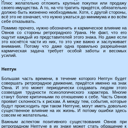
Плюс желательно отложить крупные покупки или продажу
своего имущества. А то, на что тратить придётся, обязательно
должно быть жизненно необходимым. Хотя, с другой стороны,
всё это не означает, что нужно ужаться до минимума и во всём
себе отказывать.
Помимо прочего, нужно обозначить и кармическое влияние на
Овнов со стороны ретроградного Урана. Не факт, что его
ощутит каждый из представителей этого знака. Но даже если
это коснётся части из них, то это уже важно и заслуживает
внимания. Потому что даже одна правильно разрешённая
кармическая задача требует особой заботы и весомых
усилий.
Нептун
Большая часть времени, в течение которого Нептун будет
совершать ретроградное движение, придётся именно на знак
Овна. И это может периодически создавать людям этого
созвездия трудности психологического характера. Многие
станут более критичными по отношению к себе. Часть Овнов
проявит склонность к рискам. А между тем, события, которые
будут происходить при таком Нептуне, могут иметь довольно
существенное влияние на их жизнь. И потому ошибки здесь
совсем не желательны.
Важным аспектом позитивного существования Овнов при
ретроградном Нептуне в их знаке может стать обращение к