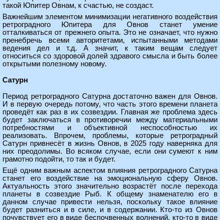
такой Юпитер Овнам, к счастью, не создаст.
Важнейшим элементом минимизации негативного воздействия
ретроградного Юпитера для Овнов станет умение
отталкиваться от прежнего опыта. Это не означает, что нужно
пренебречь всеми авторитетами, испытанными методами
ведения дел и т.д. А значит, к таким вещам следует
относиться со здоровой долей здравого смысла и быть более
открытыми полезному новому.
Сатурн
Период ретроградного Сатурна достаточно важен для Овнов.
И в первую очередь потому, что часть этого времени планета
проведёт как раз в их созвездии. Главная же проблема здесь
будет заключаться в противоречии между материальными
потребностями и объективной неспособностью их
реализовать. Впрочем, проблемы, которые ретроградный
Сатурн привнесёт в жизнь Овнов, в 2025 году наверняка для
них преодолимы. Во всяком случае, если они сумеют к ним
грамотно подойти, то так и будет.
Ещё одним важным аспектом влияния ретроградного Сатурна
станет его воздействие на эмоциональную сферу Овнов.
Актуальность этого значительно возрастёт после перехода
планеты в созвездие Рыб. К общему знаменателю его в
данном случае привести нельзя, поскольку такое влияние
будет разниться и в силе, и в содержании. Кто-то из Овнов
почувствует его в виде беспочвенных волнений, кто-то в виде