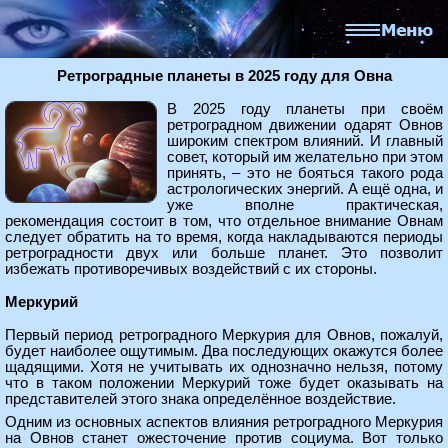
Ретроградные планеты в 2025 году для Овна
В 2025 году планеты при своём
ретроградном движении одарят Овнов
широким спектром влияний. И главный
совет, который им желательно при этом
принять, – это не бояться такого рода
астрологических энергий. А ещё одна, и
уже вполне практическая,
рекомендация состоит в том, что отдельное внимание Овнам
следует обратить на то время, когда накладываются периоды
ретроградности двух или больше планет. Это позволит
избежать противоречивых воздействий с их стороны.
Меркурий
Первый период ретроградного Меркурия для Овнов, пожалуй,
будет наиболее ощутимым. Два последующих окажутся более
щадящими. Хотя не учитывать их однозначно нельзя, потому
что в таком положении Меркурий тоже будет оказывать на
представителей этого знака определённое воздействие.
Одним из основных аспектов влияния ретроградного Меркурия
на Овнов станет ожесточение против социума. Вот только