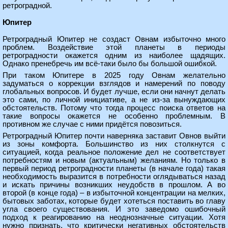
ретроградной.
Юпитер
Ретроградный Юпитер не создаст Овнам избыточно много
проблем. Воздействие этой планеты в периоды
ретроградности окажется одним из наиболее щадящих.
Однако пренебречь им всё-таки было бы большой ошибкой.
При таком Юпитере в 2025 году Овнам желательно
задуматься о коррекции взглядов и намерений по поводу
глобальных вопросов. И будет лучше, если они начнут делать
это сами, по личной инициативе, а не из-за вынуждающих
обстоятельств. Потому что тогда процесс поиска ответов на
такие вопросы окажется не особенно проблемным. В
противном же случае с ними придётся повозиться.
Ретроградный Юпитер почти наверняка заставит Овнов выйти
из зоны комфорта. Большинство из них столкнутся с
ситуацией, когда реальное положение дел не соответствует
потребностям и новым (актуальным) желаниям. Но только в
первый период ретроградности планеты (в начале года) такая
необходимость выразится в потребности оглядываться назад
и искать причины возникших неудобств в прошлом. А во
второй (в конце года) – в избыточной концентрации на мелких,
бытовых заботах, которые будет хотеться поставить во главу
угла своего существования. И это заведомо ошибочный
подход к реагированию на неоднозначные ситуации. Хотя
нужно признать, что критически негативных обстоятельств