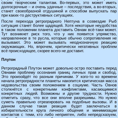
своим творческим талантам. Во-первых, это может иметь
долгосрочные – и очень удачные – последствия, а во-вторых,
станет своеобразной отдушиной и способом выпускать пар
при каких-то деструктивных ситуациях.
После перехода ретроградного Нептуна в созвездие Рыб
ситуация станет более щадящей. Хотя некоторые неудобства
в таком положении планета доставить Овнам всё-таки может.
Тут возникнет риск того, что у них появится упрямство,
направленное в те русла, которые обычно сопротивления не
вызывают. Это может вызывать неоднозначную реакцию
окружающих. Но, впрочем, критически негативных проблем
всё происходящее, скорее всего не доставит.
Плутон
Ретроградный Плутон может довольно остро поставить перед
Овнами проблему осознания границ личных прав и свобод.
Это произойдёт по разным причинам. У кого-то ко времени
начала ретроградности планеты накопится критическая масса
недовольства своим положением в социуме. Часть Овнов
столкнётся с конкретными конфликтами, касающимися
конкретных людей. Возможны и другие трудности. Нужно
отметить сразу, что все они вполне разрешимы. Но нужно
суметь правильно отреагировать на подобные вызовы. И в
данном случае такая реакция будет заключаться в
избирательности круга личного общения и минимизации
контактов с теми, кто либо неприятен, либо непредсказуем,