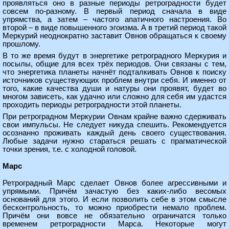
проявляться оно в разные периоды ретроградности будет
совсем по-разному. В первый период сначала в виде
упрямства, а затем – частого апатичного настроения. Во
второй – в виде повышенного эгоизма. А в третий период такой
Меркурий неоднократно заставит Овнов обращаться к своему
прошлому.
В то же время будут в энергетике ретроградного Меркурия и
посылы, общие для всех трёх периодов. Они связаны с тем,
что энергетика планеты начнёт подталкивать Овнов к поиску
источников существующих проблем внутри себя. И именно от
того, какие качества души и натуры они проявят, будет во
многом зависеть, как удачно или сложно для себя им удастся
проходить периоды ретроградности этой планеты.
При ретроградном Меркурии Овнам крайне важно сдерживать
свои импульсы. Не следует никуда спешить. Рекомендуется
осознанно проживать каждый день своего существования.
Любые задачи нужно стараться решать с прагматической
точки зрения, т.е. с холодной головой.
Марс
Ретроградный Марс сделает Овнов более агрессивными и
упрямыми. Причём зачастую без каких-либо весомых
оснований для этого. И если позволить себе в этом смысле
бесконтрольность, то можно приобрести немало проблем.
Причём они вовсе не обязательно ограничатся только
временем ретроградности Марса. Некоторые могут