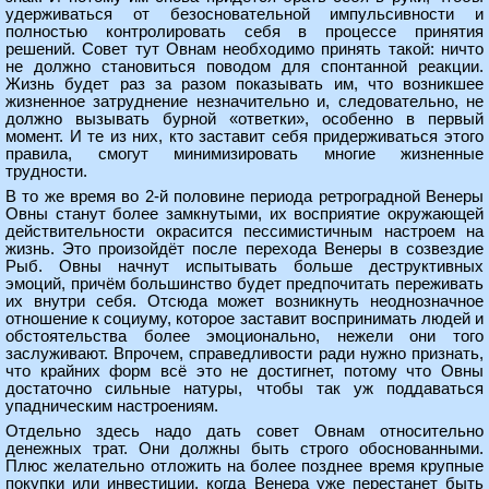
удерживаться от безосновательной импульсивности и
полностью контролировать себя в процессе принятия
решений. Совет тут Овнам необходимо принять такой: ничто
не должно становиться поводом для спонтанной реакции.
Жизнь будет раз за разом показывать им, что возникшее
жизненное затруднение незначительно и, следовательно, не
должно вызывать бурной «ответки», особенно в первый
момент. И те из них, кто заставит себя придерживаться этого
правила, смогут минимизировать многие жизненные
трудности.
В то же время во 2-й половине периода ретроградной Венеры
Овны станут более замкнутыми, их восприятие окружающей
действительности окрасится пессимистичным настроем на
жизнь. Это произойдёт после перехода Венеры в созвездие
Рыб. Овны начнут испытывать больше деструктивных
эмоций, причём большинство будет предпочитать переживать
их внутри себя. Отсюда может возникнуть неоднозначное
отношение к социуму, которое заставит воспринимать людей и
обстоятельства более эмоционально, нежели они того
заслуживают. Впрочем, справедливости ради нужно признать,
что крайних форм всё это не достигнет, потому что Овны
достаточно сильные натуры, чтобы так уж поддаваться
упадническим настроениям.
Отдельно здесь надо дать совет Овнам относительно
денежных трат. Они должны быть строго обоснованными.
Плюс желательно отложить на более позднее время крупные
покупки или инвестиции, когда Венера уже перестанет быть