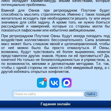
либо обладает какими-нибудь иными качествами, которые
потенциально проблемны.
Важной для Овнов при ретроградном Плутоне будет
способность мыслить стратегически. Именно с таких позиций
желательно исходить при необходимости решать ту или иную
значимую для себя задачу. А кроме того, не нужно бояться
рассуждений и намерений, которые со стороны могли бы
показаться пафосными или избыточно амбициозными.
При ретроградном Плутоне Овны будут иногда попадать под
воздействие коллективного бессознательного. Сила влияния
масс может быть слишком явной и целенаправленной, чтобы
от неё можно было бы просто отмахнуться. И Овны,
возможно, будут чувствовать её более выраженно, нежели
представители других знаков. Нужно ли ей противиться? Да,
конечно! Но только не безапелляционностью и упрямством, а,
по возможности, мягкими и деликатными методами. Т.е. так,
чтобы с одной стороны не нанести себе имиджевый вред, а с
другой избежать открытых конфликтов.
Гадания онлайн