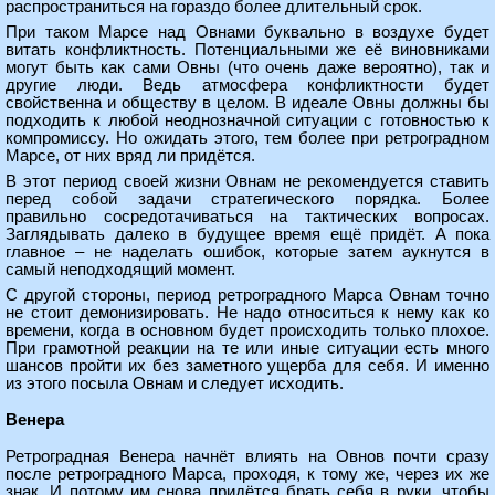
распространиться на гораздо более длительный срок.
При таком Марсе над Овнами буквально в воздухе будет
витать конфликтность. Потенциальными же её виновниками
могут быть как сами Овны (что очень даже вероятно), так и
другие люди. Ведь атмосфера конфликтности будет
свойственна и обществу в целом. В идеале Овны должны бы
подходить к любой неоднозначной ситуации с готовностью к
компромиссу. Но ожидать этого, тем более при ретроградном
Марсе, от них вряд ли придётся.
В этот период своей жизни Овнам не рекомендуется ставить
перед собой задачи стратегического порядка. Более
правильно сосредотачиваться на тактических вопросах.
Заглядывать далеко в будущее время ещё придёт. А пока
главное – не наделать ошибок, которые затем аукнутся в
самый неподходящий момент.
С другой стороны, период ретроградного Марса Овнам точно
не стоит демонизировать. Не надо относиться к нему как ко
времени, когда в основном будет происходить только плохое.
При грамотной реакции на те или иные ситуации есть много
шансов пройти их без заметного ущерба для себя. И именно
из этого посыла Овнам и следует исходить.
Венера
Ретроградная Венера начнёт влиять на Овнов почти сразу
после ретроградного Марса, проходя, к тому же, через их же
знак. И потому им снова придётся брать себя в руки, чтобы