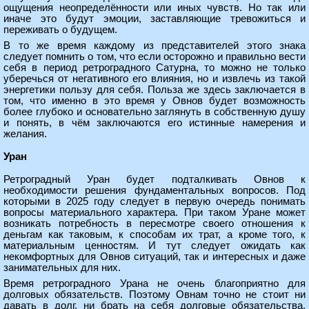
ощущения неопределённости или иных чувств. Но так или
иначе это будут эмоции, заставляющие тревожиться и
переживать о будущем.
В то же время каждому из представителей этого знака
следует помнить о том, что если осторожно и правильно вести
себя в период ретроградного Сатурна, то можно не только
уберечься от негативного его влияния, но и извлечь из такой
энергетики пользу для себя. Польза же здесь заключается в
том, что именно в это время у Овнов будет возможность
более глубоко и основательно заглянуть в собственную душу
и понять, в чём заключаются его истинные намерения и
желания.
Уран
Ретроградный Уран будет подталкивать Овнов к
необходимости решения фундаментальных вопросов. Под
которыми в 2025 году следует в первую очередь понимать
вопросы материального характера. При таком Уране может
возникать потребность в пересмотре своего отношения к
деньгам как таковым, к способам их трат, а кроме того, к
материальным ценностям. И тут следует ожидать как
некомфортных для Овнов ситуаций, так и интересных и даже
занимательных для них.
Время ретроградного Урана не очень благоприятно для
долговых обязательств. Поэтому Овнам точно не стоит ни
давать в долг, ни брать на себя долговые обязательства.