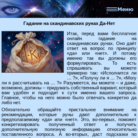
Гадание на скандинавских рунах Да-Нет
Итак, перед вами бесплатное
онлайн гадание на
скандинавских рунах. Оно даёт
ответ на вопрос по принципу
«да» или «нет». И потому
именно так вы должны его
формулировать. То есть
спрашивать вы можете
примерно так: «Исполнится ли
… ?», «Получу ли я … ?», «Могу
ли я рассчитывать на … ?» Разумеется, вы можете – и даже,
возможно, должны – придумать собственный вариант, который
вам удобен и подходит к сути именно вашего запроса.
Главное, чтобы на него можно было отвечать конкретно да
либо нет.
Обязательно обращайте пристальное внимание на
рекомендации, которые руны дают дополнительно к
предполагаемому «да» или «нет». Это, во-первых, поможет
конкретизировать полученный ответ и получить
дополнительную полезную информацию относительно
поставленного вопроса. А во-вторых, даст подсказки по