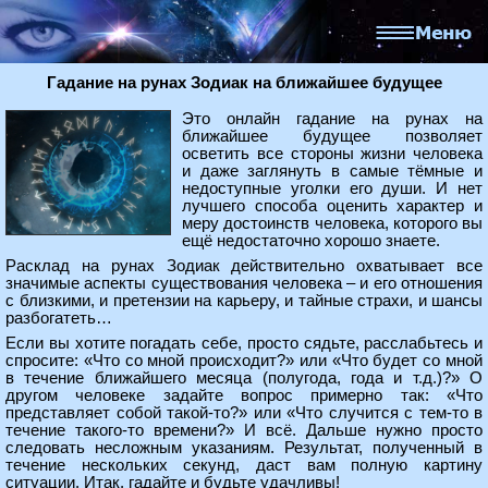
Гадание на рунах Зодиак на ближайшее будущее
Это онлайн гадание на рунах на
ближайшее будущее позволяет
осветить все стороны жизни человека
и даже заглянуть в самые тёмные и
недоступные уголки его души. И нет
лучшего способа оценить характер и
меру достоинств человека, которого вы
ещё недостаточно хорошо знаете.
Расклад на рунах Зодиак действительно охватывает все
значимые аспекты существования человека – и его отношения
с близкими, и претензии на карьеру, и тайные страхи, и шансы
разбогатеть…
Если вы хотите погадать себе, просто сядьте, расслабьтесь и
спросите: «Что со мной происходит?» или «Что будет со мной
в течение ближайшего месяца (полугода, года и т.д.)?» О
другом человеке задайте вопрос примерно так: «Что
представляет собой такой-то?» или «Что случится с тем-то в
течение такого-то времени?» И всё. Дальше нужно просто
следовать несложным указаниям. Результат, полученный в
течение нескольких секунд, даст вам полную картину
ситуации. Итак, гадайте и будьте удачливы!