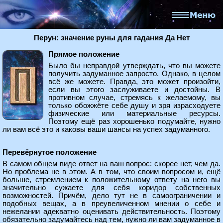
Перун: значение руны для гадания Да Нет
Прямое положение
Было бы неправдой утверждать, что вы можете
получить задуманное запросто. Однако, в целом
всё же можете. Правда, это может произойти,
если вы этого заслуживаете и достойны. В
противном случае, стремясь к желаемому, вы
только обожжёте себе душу и зря израсходуете
физические или материальные ресурсы.
Поэтому ещё раз хорошенько подумайте, нужно
ли вам всё это и каковы ваши шансы на успех задуманного.
Перевёрнутое положение
В самом общем виде ответ на ваш вопрос: скорее нет, чем да.
Но проблема не в этом. А в том, что своим вопросом и, ещё
больше, стремлением к положительному ответу на него вы
значительно сужаете для себя коридор собственных
возможностей. Причём, дело тут не в самоограничении и
подобных вещах, а в преувеличенном мнении о себе и
нежелании адекватно оценивать действительность. Поэтому
обязательно задумайтесь над тем, нужно ли вам задуманное в