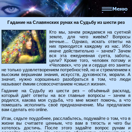
Гадание на Славянских рунах на Судьбу из шести рез
Кто мы, зачем рождаемся на суетной
земле, для чего живём? Вопросы
вечные… Однако, искать ответы на
них приходится каждому из нас. Ибо
иначе действительно – зачем? Зачем
вся эта ежедневная суета, заботы,
цели? Кроме того, человек потому и
«Человек», что ум и сердце его заняты
не только удовлетворением потребностей, но и стремлением к
высоким вершинам знания, искусств, духовности, морали. А
значит, нужно хорошенько разобраться в том, что люди
называют ёмким словосочетанием «смысл жизни».
Гадание на Судьбу из шести рез – объёмный расклад,
который даёт ответы на все главные вопросы – зачем я
родился, какова моя судьба, что мне может помочь, а что
помешать исполнить своё предназначение. Мы предлагаем
вам сделать его online.
Итак, сядьте поудобнее, расслабьтесь, подумайте о том, что в
жизни вы считаете ценным, что вам в тягость и чего бы
хотелось достичь. После этого задайте вопрос рунам и