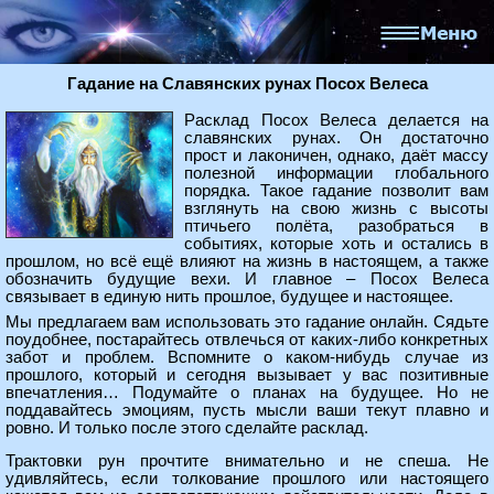
Гадание на Славянских рунах Посох Велеса
Расклад Посох Велеса делается на
славянских рунах. Он достаточно
прост и лаконичен, однако, даёт массу
полезной информации глобального
порядка. Такое гадание позволит вам
взглянуть на свою жизнь с высоты
птичьего полёта, разобраться в
событиях, которые хоть и остались в
прошлом, но всё ещё влияют на жизнь в настоящем, а также
обозначить будущие вехи. И главное – Посох Велеса
связывает в единую нить прошлое, будущее и настоящее.
Мы предлагаем вам использовать это гадание онлайн. Сядьте
поудобнее, постарайтесь отвлечься от каких-либо конкретных
забот и проблем. Вспомните о каком-нибудь случае из
прошлого, который и сегодня вызывает у вас позитивные
впечатления… Подумайте о планах на будущее. Но не
поддавайтесь эмоциям, пусть мысли ваши текут плавно и
ровно. И только после этого сделайте расклад.
Трактовки рун прочтите внимательно и не спеша. Не
удивляйтесь, если толкование прошлого или настоящего