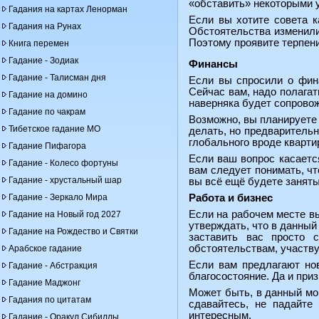
«обставить» некоторыми 
Гадания на картах Ленорман
Если вы хотите совета к
Гадания на Рунах
Обстоятельства изменили
Поэтому проявите терпени
Книга перемен
Гадание - Зодиак
Финансы
Гадание - Талисман дня
Если вы спросили о фина
Сейчас вам, надо полагат
Гадание на домино
наверняка будет сопрово
Гадание по чакрам
Возможно, вы планируете 
Тибетское гадание МО
делать, но предварительн
глобального вроде квартир
Гадание Пифагора
Если ваш вопрос касается
Гадание - Колесо фортуны
вам следует понимать, чт
Гадание - хрустальный шар
вы всё ещё будете заняты
Гадание - Зеркало Мира
Работа и бизнес
Если на рабочем месте вы
Гадание на Новый год 2027
утверждать, что в данный
Гадание на Рождество и Святки
заставить вас просто 
обстоятельствам, участву
Арабское гадание
Если вам предлагают нов
Гадание - Абстракция
благосостояние. Да и при
Гадание Маджонг
Может быть, в данный мом
Гадания по цитатам
сдавайтесь, не падайте
интересным.
Гадание - Оракул Сибиллы