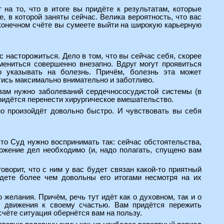
на то, что в итоге вы придёте к результатам, которые
, в которой заняты сейчас. Велика вероятность, что вас
конечном счёте вы сумеете выйти на широкую карьерную
 насторожиться. Дело в том, что вы сейчас себя, скорее
змениться совершенно внезапно. Вдруг могут проявиться
о указывать на болезнь. Причём, болезнь эта может
стись максимально внимательно и заботливо.
 вам нужно заболеваний сердечнососудистой системы (в
придётся перенести хирургическое вмешательство.
но произойдёт довольно быстро. И чувствовать вы себя
 то Суд нужно воспринимать так: сейчас обстоятельства,
ожение дел необходимо (и, надо полагать, спущено вам
оворит, что с ним у вас будет связан какой-то приятный
удете более чем довольны его итогами несмотря на их
желания. Причём, речь тут идёт как о духовном, так и о
о движения к своему счастью. Вам придётся пережить
счёте ситуация обернётся вам на пользу.