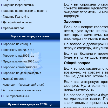
Если вы спросили о свои
Гадание Иероглифика
сочтёте вполне удовлетво
Гадание на греческом алфавите
ожидают перемены. И мож
«дорогу».
Гадание Гуань Инь
Здоровье
Дельфийский оракул
Если ваш вопрос касается
Оракул ангелов
всего, чувствуете непло
некоторые симптомы, ко
Гороскопы и предсказания
впоследствии иметь и осл
На вопрос о долгосрочны
Гороскоп на сегодня
первую очередь, инсульта
Гороскопы на 2027 год
Если вы больны и пережи
Гороскопы на 2026 год
будете вполне удовлетво
Предсказания на 2026 год
Общий вопрос
Гороскоп совместимости
Если вопрос касается спо
возможно, не совсем в в
Гороскоп по дате рождения
свыше) для того, чтобы в
Лунный гороскоп
Если вас интересует прог
Асцендент (восходящий знак)
сюрприз. Ну, а если не
предсказуемость.
Астрологические тесты >>>
На вопрос о далёком буду
Ещё гороскопы >>>
материальном плане. Пр
значительные перемены, и
Лунный календарь на 2026 год