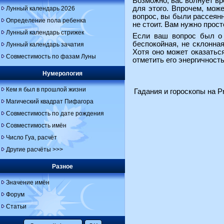
Возможно, вас волнует вр
для этого. Впрочем, може
Лунный календарь 2026
вопрос, вы были рассеянн
Определение пола ребенка
не стоит. Вам нужно прост
Лунный календарь стрижек
Если ваш вопрос был о к
беспокойная, не склонна
Лунный календарь зачатия
Хотя оно может оказаться
Совместимость по фазам Луны
отметить его энергичност
Нумерология
Кем я был в прошлой жизни
Гадания и гороскопы на Pr
Магический квадрат Пифагора
Совместимость по дате рождения
Совместимость имён
Число Гуа, расчёт
Другие расчёты >>>
Разное
Значение имён
Форум
Статьи