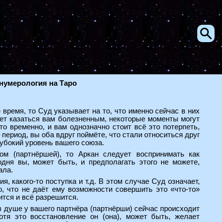
нумерология на Таро
время, то Суд указывает на то, что именно сейчас в них
т казаться вам болезненным, некоторые моменты могут
о временно, и вам однозначно стоит всё это потерпеть,
период, вы оба вдруг поймёте, что стали относиться друг
лубокий уровень вашего союза.
м (партнёршей), то Аркан следует воспринимать как
одня вы, может быть, и предполагать этого не можете,
ала.
я, какого-то поступка и т.д. В этом случае Суд означает,
о, что не даёт ему возможности совершить это «что-то»
ится и всё разрешится.
 в душе у вашего партнёра (партнёрши) сейчас происходит
отя это восстановление он (она), может быть, желает