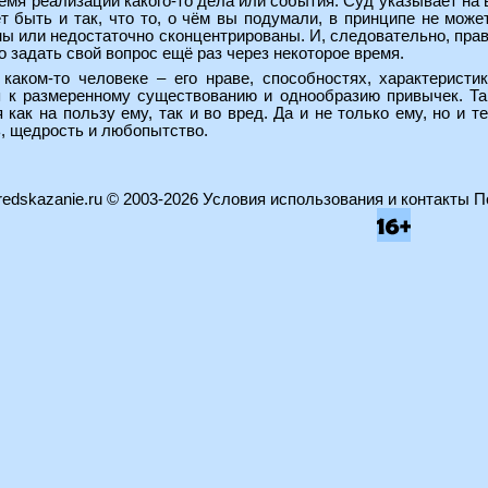
емя реализации какого-то дела или события. Суд указывает на
т быть и так, что то, о чём вы подумали, в принципе не может
ы или недостаточно сконцентрированы. И, следовательно, прав
о задать свой вопрос ещё раз через некоторое время.
аком-то человеке – его нраве, способностях, характеристи
я к размеренному существованию и однообразию привычек. Т
 как на пользу ему, так и во вред. Да и не только ему, но и 
ь, щедрость и любопытство.
edskazanie.ru
© 2003-2026
Условия использования и контакты
П