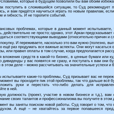
условиями, которые в будущем позволили бы вам обоим избежа
ак поступить в сложившейся ситуации, то Суд рекомендует 
сь, и вам придётся научиться играть по новым правилам, если
е и гибкость. И не торопите событий.
нсовых проблемах, которые в данный момент испытываете, т
ь, действительно не просто; однако, этот Аркан предсказывает
ждаться соответствующими выводами (относительно причин и с
покупку. И переживаете, насколько это вам нужно (полезно, выго
о ещё раз продумать все важные аспекты. Они могут касаться о
ы, или правил оплаты в том случае, когда предполагается расср
 вложения средств в какой-то бизнес, в ценные бумаги или куд
о дивиденды у вас появятся не сразу, и поступать к вам они б
 в этом деле – можно рассчитывать на значительные успехи и 
 испытываете какие-то проблемы, Суд призывает вас не переж
 момент вы проходите пик этой проблемы, так что дальше всё б
сложить руки и перестать что-либо делать для исправлен
йте в ней.
ую должность (проект, участие в новом бизнесе и т.д.), вам
знание своих талантов и профессионализма вы получите в этом 
ент вы заняты поиском новой работы. Суд говорит о том, что
 духом. А ещё – не хватайтесь за первое попавшееся пред