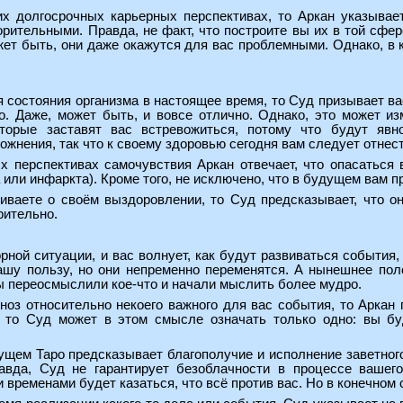
х долгосрочных карьерных перспективах, то Аркан указывает 
рительными. Правда, не факт, что построите вы их в той сфере
ет быть, они даже окажутся для вас проблемными. Однако, в 
 состояния организма в настоящее время, то Суд призывает вас
хо. Даже, может быть, и вовсе отлично. Однако, это может и
торые заставят вас встревожиться, потому что будут явн
ожнения, так что к своему здоровью сегодня вам следует отне
х перспективах самочувствия Аркан отвечает, что опасаться
 или инфаркта). Кроме того, не исключено, что в будущем вам 
ваете о своём выздоровлении, то Суд предсказывает, что о
рительно.
рной ситуации, и вас волнует, как будут развиваться события,
ашу пользу, но они непременно переменятся. А нынешнее пол
ы переосмыслили кое-что и начали мыслить более мудро.
ноз относительно некоего важного для вас события, то Аркан г
т, то Суд может в этом смысле означать только одно: вы б
щем Таро предсказывает благополучие и исполнение заветного 
авда, Суд не гарантирует безоблачности в процессе вашег
 временами будет казаться, что всё против вас. Но в конечном 