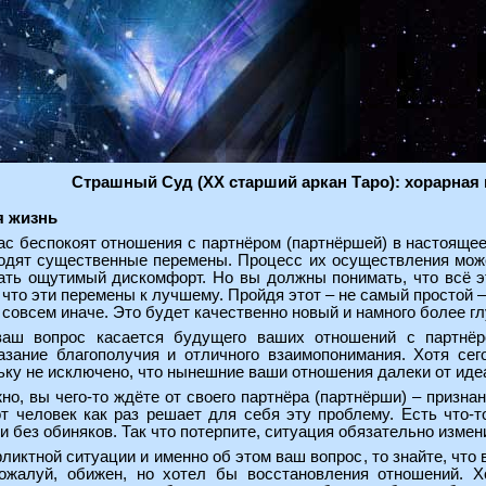
Страшный Суд (XX старший аркан Таро): хорарная 
я жизнь
ас беспокоят отношения с партнёром (партнёршей) в настоящее 
одят существенные перемены. Процесс их осуществления може
ать ощутимый дискомфорт. Но вы должны понимать, что всё эт
 что эти перемены к лучшему. Пройдя этот – не самый простой – 
у совсем иначе. Это будет качественно новый и намного более г
аш вопрос касается будущего ваших отношений с партнёро
азание благополучия и отличного взаимопонимания. Хотя сег
ьку не исключено, что нынешние ваши отношения далеки от иде
о, вы чего-то ждёте от своего партнёра (партнёрши) – признани
от человек как раз решает для себя эту проблему. Есть что-т
 и без обиняков. Так что потерпите, ситуация обязательно измен
ликтной ситуации и именно об этом ваш вопрос, то знайте, что
пожалуй, обижен, но хотел бы восстановления отношений. Х