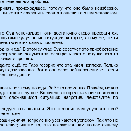
ть теперешних проблем.
принять происходящее, потому что оно было неизбежно.
 вы хотите сохранить свои отношения с этим человеком.
о Суд успокаивает: они достаточно скоро прекратятся.
 ощутимое улучшение ситуации, которое, к тому же, почти
ледствий этих самых проблем).
дно и т.д.) В этом случае Суд советует это приобретение
формления документов, если речь идёт о покупке чего-то
очка, и прочего.
а-то ещё, то Таро говорит, что эта идея неплоха. Только
удут дозированно. Вот в долгосрочной перспективе – если
большие деньги.
ивать по этому поводу. Всё это временно. Причём, можно
удет только лучше. Впрочем, это предсказание не должно
ия сложившийся ситуации; напротив, действуйте по
 следует соглашаться. Это позволит вам улучшить своё
деле тоже.
 ваши усилия непременно увенчаются успехом. Так что не
ложение; ищите то, что покажется вам по-настоящему