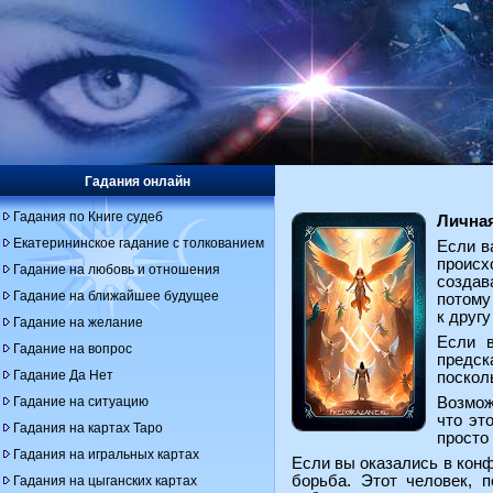
Гадания онлайн
Гадания по Книге судеб
Лична
Екатерининское гадание с толкованием
Если в
происх
Гадание на любовь и отношения
создав
Гадание на ближайшее будущее
потому
к друг
Гадание на желание
Если в
Гадание на вопрос
предск
Гадание Да Нет
поскол
Гадание на ситуацию
Возможн
что эт
Гадания на картах Таро
просто
Гадания на игральных картах
Если вы оказались в конф
борьба. Этот человек, 
Гадания на цыганских картах