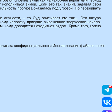
 вторую половину зимы как на наиболее вероятный период
 исполниться зимой. Если это так, значит, задавая свой
ильность прогноза оказалась под угрозой. Но переживать
ке личности, – то Суд описывает его так… Это натура
акому человеку присуще выраженное творческое начало.
тем, кому доводится находиться рядом. Кроме того, нужно
олитика конфиденциальности
Использование файлов cookie