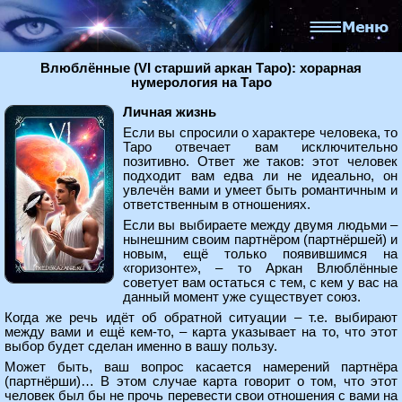
Влюблённые (VI старший аркан Таро): хорарная
нумерология на Таро
Личная жизнь
Если вы спросили о характере человека, то
Таро отвечает вам исключительно
позитивно. Ответ же таков: этот человек
подходит вам едва ли не идеально, он
увлечён вами и умеет быть романтичным и
ответственным в отношениях.
Если вы выбираете между двумя людьми –
нынешним своим партнёром (партнёршей) и
новым, ещё только появившимся на
«горизонте», – то Аркан Влюблённые
советует вам остаться с тем, с кем у вас на
данный момент уже существует союз.
Когда же речь идёт об обратной ситуации – т.е. выбирают
между вами и ещё кем-то, – карта указывает на то, что этот
выбор будет сделан именно в вашу пользу.
Может быть, ваш вопрос касается намерений партнёра
(партнёрши)… В этом случае карта говорит о том, что этот
человек был бы не прочь перевести свои отношения с вами на