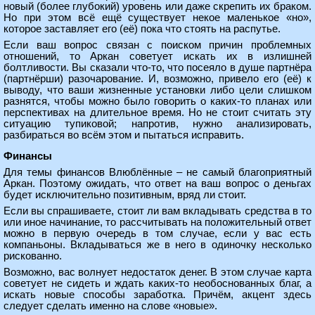
новый (более глубокий) уровень или даже скрепить их браком.
Но при этом всё ещё существует некое маленькое «но»,
которое заставляет его (её) пока что стоять на распутье.
Если ваш вопрос связан с поиском причин проблемных
отношений, то Аркан советует искать их в излишней
болтливости. Вы сказали что-то, что посеяло в душе партнёра
(партнёрши) разочарование. И, возможно, привело его (её) к
выводу, что ваши жизненные установки либо цели слишком
разнятся, чтобы можно было говорить о каких-то планах или
перспективах на длительное время. Но не стоит считать эту
ситуацию тупиковой; напротив, нужно анализировать,
разбираться во всём этом и пытаться исправить.
Финансы
Для темы финансов Влюблённые – не самый благоприятный
Аркан. Поэтому ожидать, что ответ на ваш вопрос о деньгах
будет исключительно позитивным, вряд ли стоит.
Если вы спрашиваете, стоит ли вам вкладывать средства в то
или иное начинание, то рассчитывать на положительный ответ
можно в первую очередь в том случае, если у вас есть
компаньоны. Вкладываться же в него в одиночку несколько
рискованно.
Возможно, вас волнует недостаток денег. В этом случае карта
советует не сидеть и ждать каких-то необоснованных благ, а
искать новые способы заработка. Причём, акцент здесь
следует сделать именно на слове «новые».