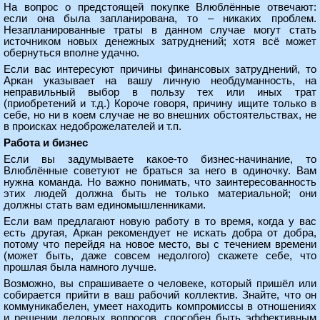
На вопрос о предстоящей покупке Влюблённые отвечают:
если она была запланирована, то – никаких проблем.
Незапланированные траты в данном случае могут стать
источником новых денежных затруднений; хотя всё может
обернуться вполне удачно.
Если вас интересуют причины финансовых затруднений, то
Аркан указывает на вашу личную необдуманность, на
неправильный выбор в пользу тех или иных трат
(приобретений и т.д.) Короче говоря, причину ищите только в
себе, но ни в коем случае не во внешних обстоятельствах, не
в происках недоброжелателей и т.п.
Работа и бизнес
Если вы задумываете какое-то бизнес-начинание, то
Влюблённые советуют не браться за него в одиночку. Вам
нужна команда. Но важно понимать, что заинтересованность
этих людей должна быть не только материальной; они
должны стать вам единомышленниками.
Если вам предлагают новую работу в то время, когда у вас
есть другая, Аркан рекомендует не искать добра от добра,
потому что перейдя на новое место, вы с течением времени
(может быть, даже совсем недолгого) скажете себе, что
прошлая была намного лучше.
Возможно, вы спрашиваете о человеке, который пришёл или
собирается прийти в ваш рабочий коллектив. Знайте, что он
коммуникабелен, умеет находить компромиссы в отношениях
и решении деловых вопросов, способен быть эффективным