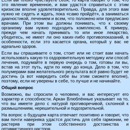
Если вы плохо чувствуете себя, то карта говорит о том, что
это явление временное, и вам удастся справиться с этим
кризисом вполне удовлетворительно. Правда, для этого вам
нужно не сидеть и ждать, пока «само пройдёт», а заниматься
диагностикой, лечением и всем, что положено или предписано
врачами. При этом вы должны понимать, что к своему
организму вам нужно подходить комплексно. К примеру,
прежде чем начать принимать то или иное лекарство,
убедитесь, не имеет ли оно каких-либо противопоказаний, в
особенности, если это касается органа, который у вас не
идеально здоров.
Если вы спрашиваете о том, стоит или не стоит вам начать
использовать какую-то оздоровительную методику или способ
лечения, подумайте в первую очередь о том, готовы ли вы,
встав на этот путь, идти по нему до конца. Дело в том, что
полумерами вам желательного результата всё равно будет не
достичь (а вот навредить себе вы этим сможете вполне),
поэтому, если не уверены в себе, то лучше и не начинайте.
Общий вопрос
Возможно, вы спросили о человеке, и вас интересует его
характер и способности. Аркан Влюблённые указывает на то,
что вы имеете дело с натурой противоречивой, склонной к
размышлениям, нерешительной и подозрительной.
На вопрос о будущем карта отвечает позитивно и говорит, что
вам почти наверняка удастся достичь для себя гармонии, не
растеряв при этом собственного достоинства и
оптимистичного настроя.