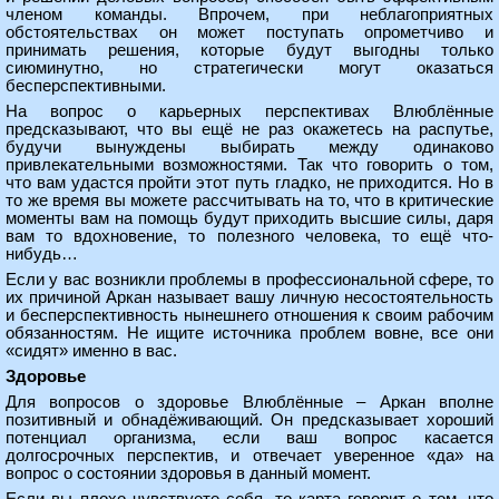
членом команды. Впрочем, при неблагоприятных
обстоятельствах он может поступать опрометчиво и
принимать решения, которые будут выгодны только
сиюминутно, но стратегически могут оказаться
бесперспективными.
На вопрос о карьерных перспективах Влюблённые
предсказывают, что вы ещё не раз окажетесь на распутье,
будучи вынуждены выбирать между одинаково
привлекательными возможностями. Так что говорить о том,
что вам удастся пройти этот путь гладко, не приходится. Но в
то же время вы можете рассчитывать на то, что в критические
моменты вам на помощь будут приходить высшие силы, даря
вам то вдохновение, то полезного человека, то ещё что-
нибудь…
Если у вас возникли проблемы в профессиональной сфере, то
их причиной Аркан называет вашу личную несостоятельность
и бесперспективность нынешнего отношения к своим рабочим
обязанностям. Не ищите источника проблем вовне, все они
«сидят» именно в вас.
Здоровье
Для вопросов о здоровье Влюблённые – Аркан вполне
позитивный и обнадёживающий. Он предсказывает хороший
потенциал организма, если ваш вопрос касается
долгосрочных перспектив, и отвечает уверенное «да» на
вопрос о состоянии здоровья в данный момент.