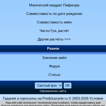
Магический квадрат Пифагора
Совместимость по дате рождения
Совместимость имён
Число Гуа, расчёт
Другие расчёты >>>
Разное
Значение имён
Форум
Статьи
Оформление сайта
Гадания и гороскопы на Predskazanie.ru
© 2003-2026
Условия
использования и контакты
Политика конфиденциальности
Наш веб-сайт использует технологию куки (cookies), чтобы предоставить вам
больше комфорта при просмотре сайта. Продолжая пользоваться нашим сайтом, вы