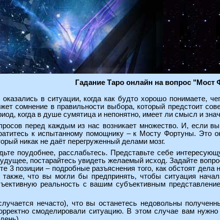
Гадание Таро онлайн на вопрос "Мост
 оказались в ситуации, когда как будто хорошо понимаете, че
ожет сомнение в правильности выбора, который предстоит со
риод, когда в душе сумятица и непонятно, имеет ли смысл и знач
просов перед каждым из нас возникает множество. И, если вы
ратитесь к испытанному помощнику – к Мосту Фортуны. Это он
торый никак не даёт перегруженный делами мозг.
дьте поудобнее, расслабьтесь. Представьте себе интересующу
удущее, постарайтесь увидеть желаемый исход. Задайте вопрос:
ите 3 позиции – подробные разъяснения того, как обстоят дела
 также, что вы могли бы предпринять, чтобы ситуация начал
ективную реальность с вашим субъективным представлением,
случается нечасто), что вы останетесь недовольны полученн
орректно смоделировали ситуацию. В этом случае вам нужно 
день).