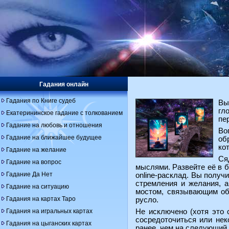
Гадания онлайн
Гадания по Книге судеб
Вы
гл
Екатерининское гадание с толкованием
пе
Гадание на любовь и отношения
Во
Гадание на ближайшее будущее
об
ко
Гадание на желание
Ся
Гадание на вопрос
мыслями. Развейте её в б
Гадание Да Нет
online-расклад. Вы получ
стремления и желания, а
Гадание на ситуацию
мостом, связывающим объ
Гадания на картах Таро
русло.
Гадания на игральных картах
Не исключено (хотя это 
сосредоточиться или нек
Гадания на цыганских картах
ранее, чем на следующий 