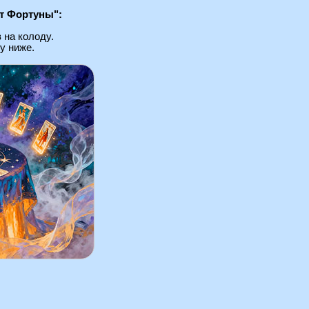
ст Фортуны":
 на колоду.
у ниже.