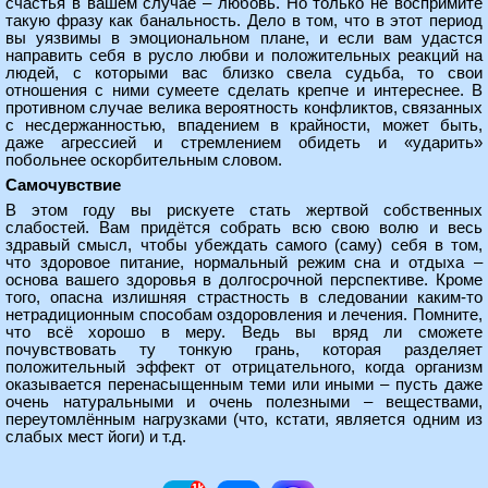
счастья в вашем случае – любовь. Но только не воспримите
такую фразу как банальность. Дело в том, что в этот период
вы уязвимы в эмоциональном плане, и если вам удастся
направить себя в русло любви и положительных реакций на
людей, с которыми вас близко свела судьба, то свои
отношения с ними сумеете сделать крепче и интереснее. В
противном случае велика вероятность конфликтов, связанных
с несдержанностью, впадением в крайности, может быть,
даже агрессией и стремлением обидеть и «ударить»
побольнее оскорбительным словом.
Самочувствие
В этом году вы рискуете стать жертвой собственных
слабостей. Вам придётся собрать всю свою волю и весь
здравый смысл, чтобы убеждать самого (саму) себя в том,
что здоровое питание, нормальный режим сна и отдыха –
основа вашего здоровья в долгосрочной перспективе. Кроме
того, опасна излишняя страстность в следовании каким-то
нетрадиционным способам оздоровления и лечения. Помните,
что всё хорошо в меру. Ведь вы вряд ли сможете
почувствовать ту тонкую грань, которая разделяет
положительный эффект от отрицательного, когда организм
оказывается перенасыщенным теми или иными – пусть даже
очень натуральными и очень полезными – веществами,
переутомлённым нагрузками (что, кстати, является одним из
слабых мест йоги) и т.д.