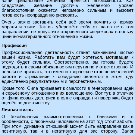
ваши финансовые амбиции превысят возможности. Как
следствие, желание достичь желаемого уровня
благосостояния окажется непомерно сильным и вызовет
готовность неоправданно рисковать.
Очень важно заставить себя всё время помнить о нормах
морали и этики. Так вы убережёте себя от шагов не в том
направлении, не допустите откровенного «перекоса» в пользу
цинично-материального отношения к жизни.
Профессия
Профессиональная деятельность станет важнейшей частью
вашей жизни. Работать вам будет хотеться, мотивация к
этому будет сильная. Соответственно, вы готовы будете
подходить к своим обязанностям нерутинно и ответственно. И
нельзя не признать, что именно творческое отношение к своей
работе и стремление к созиданию является в этом году
единственно результативным и перспективным.
Кроме того, Сила призывает к смелости в генерировании идей
и серьёзному отношению к их воплощению. Вот тут, в отличие
от финансовых дел, риск вполне оправдан и наверняка будет
оценён по достоинству.
Личная жизнь
О безоблачных взаимоотношениях с близкими и, в
особенности, с любимым человеком на этот год стоит забыть.
При этом, динамика отношений может быть направлена как в
позитивную, так и в негативную для вас сторону. Залог