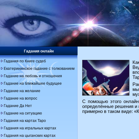
Гадания онлайн
Гадания по Книге судеб
Ка
Ве
Екатерининское гадание с толкованием
вп
Гадание на любовь и отношения
Та
Гадание на ближайшее будущее
Ра
мы
Гадание на желание
му
Гадание на вопрос
С помощью этого онлайн 
Гадание Да Нет
определённые решения и 
примерно в таком виде: «К
Гадание на ситуацию
Гадания на картах Таро
Гадания на игральных картах
Гадания на цыганских картах