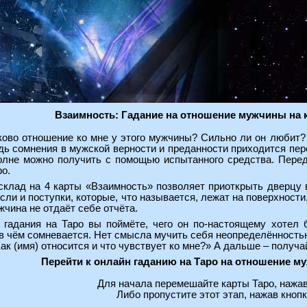
Взаимность: Гадание на отношение мужчины на 
ково отношение ко мне у этого мужчины? Сильно ли он любит
дь сомнения в мужской верности и преданности приходится пер
олне можно получить с помощью испытанного средства. Перед
ро.
склад на 4 карты «Взаимность» позволяет приоткрыть дверцу 
сли и поступки, которые, что называется, лежат на поверхност
жчина не отдаёт себе отчёта.
гадания на Таро вы поймёте, чего он по-настоящему хотел б
в чём сомневается. Нет смысла мучить себя неопределённость
ак (имя) относится и что чувствует ко мне?» А дальше – получай
Перейти к онлайн гаданию на Таро на отношение м
Для начала перемешайте карты Таро, нажав
Либо пропустите этот этап, нажав кнопк