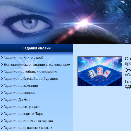
Гадания онлайн
Гадания по Книге судеб
Ст
пр
Екатерининское гадание с толкованием
Эт
Гадание на любовь и отношения
об
Гадание на ближайшее будущее
Го
Гадание на желание
сд
Гадание на вопрос
Гадание Да Нет
Гадание на ситуацию
Гадания на картах Таро
Гадания на игральных картах
Гадания на цыганских картах