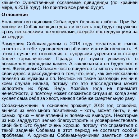
какие-то существенные осязаемые дивиденды (по крайней
мере, в 2018 году). Но приятно всё равно будет.
Отношения
Большинство одиноких Собак ждёт большая любовь. Причём,
многие из Собак-женщин едва ли не весь год будут окружены
сразу несколькими поклонниками, всерьёз претендующими на
их сердце.
Замужним Собакам-дамам в 2018 году желательно смочь
сочетать в себе одновременно обаяние и хозяйственность. В
этом случае их отношения с супругами укрепятся и станут
более гармоничными. Правда, тут нужно упомянуть о
возможном подводном камне. А заключаться он будет вот в
чём. Женщинам-Собакам часто придётся слышать похвалы в
свой адрес и рассуждения о том, что, мол, как же несказанно
повезло их мужьям и т.п. Вестись на такие разговоры им ни в
коем случае нельзя, потому что это впоследствии может
испортить их брак. Ведь Хозяйка года не приемлет
нечестности, и поэтому может сложиться ситуация, когда змея
кусает сама себя за хвост, нанеся себе же смертельную рану.
Собаки-мужчины в основном проживут 2018 год спокойно,
вынеся из него много позитивных – хоть, может быть, и не
самых ярких – впечатлений и полезных выводов. Некоторые
из них зададутся целью благоустроить и усовершенствовать
свой быт. Это будет очень хорошо, потому что справиться с
такой задачей Собакам в этот период не составит особой
проблемы. А одиноким Собакам-мужчинам заняться своим