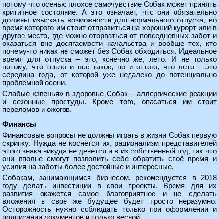
потому что осенью плохое самочувствие Собак может принять
критичное состояние. А это означает, что они обязательно
должны изыскать возможности для нормального отпуска, во
время которого им стоит отправиться на хороший курорт или в
другое место, где можно оторваться от повседневных забот и
оказаться вне досягаемости начальства и вообще тех, кто
почему-то никак не сможет без Собак обходиться. Идеальное
время для отпуска – это, конечно же, лето. И не только
потому, что тепло и всё такое, но и оттого, что лето – это
середина года, от которой уже недалеко до потенциально
проблемной осени.
Слабые «звенья» в здоровье Собак – аллергические реакции
и сезонные простуды. Кроме того, опасаться им стоит
переломов и ожогов.
Финансы
Финансовые вопросы не должны играть в жизни Собак первую
скрипку. Нужда не коснётся их, рационализм представителей
этого знака никуда не денется и в их собственный год, так что
они вполне смогут позволить себе обратить своё время и
усилия на заботы более достойные и интересные.
Собакам, занимающимся бизнесом, рекомендуется в 2018
году делать инвестиции в свои проекты. Время для их
развития окажется самое благоприятное и не сделать
вложения в своё же будущее будет просто неразумно.
Осторожность нужно соблюдать только при оформлении и
подписании документов и только весной.