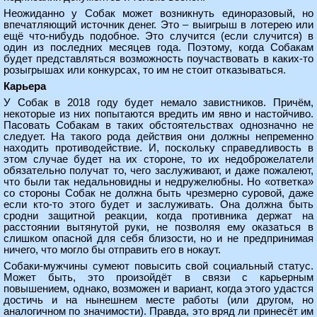
Неожиданно у Собак может возникнуть единоразовый, но
впечатляющий источник денег. Это – выигрыш в лотерею или
ещё что-нибудь подобное. Это случится (если случится) в
один из последних месяцев года. Поэтому, когда Собакам
будет представляться возможность поучаствовать в каких-то
розыгрышах или конкурсах, то им не стоит отказываться.
Карьера
У Собак в 2018 году будет немало завистников. Причём,
некоторые из них попытаются вредить им явно и настойчиво.
Пасовать Собакам в таких обстоятельствах однозначно не
следует. На такого рода действия они должны непременно
находить противодействие. И, поскольку справедливость в
этом случае будет на их стороне, то их недоброжелатели
обязательно получат то, чего заслуживают, и даже пожалеют,
что были так недальновидны и недружелюбны. Но «ответка»
со стороны Собак не должна быть чрезмерно суровой, даже
если кто-то этого будет и заслуживать. Она должна быть
сродни защитной реакции, когда противника держат на
расстоянии вытянутой руки, не позволяя ему оказаться в
слишком опасной для себя близости, но и не предпринимая
ничего, что могло бы отправить его в нокаут.
Собаки-мужчины сумеют повысить свой социальный статус.
Может быть, это произойдёт в связи с карьерным
повышением, однако, возможен и вариант, когда этого удастся
достичь и на нынешнем месте работы (или другом, но
аналогичном по значимости). Правда, это вряд ли принесёт им