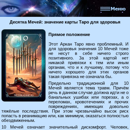
Десятка Мечей: значение карты Таро для здоровья
Прямое положение
Этот Аркан Таро явно проблемный. И
для здоровья значения 10 Мечей тоже
не несут в себе ничего строго
позитивного. За этой картой нет
никакой привязки к тем или иным
органам, что и к лучшему, потому что
ничего хорошего для этих органов
такая привязка не означала бы.
Предельно традиционной для 10
Мечей является тема травм. Причём
речь в данном случае должна идти не о
банальных ушибах или порезах, а о
переломах, кровотечениях и прочих
повреждениях, имеющих довольно
тяжёлые последствия. При этом чрезвычайно высок риск
попасть в реанимацию или, как минимум, оказаться полностью
обездвиженным.
10 Мечей означает значительный дискомфорт. Человек,