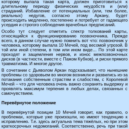
которому выпала такая карта, должен приготовиться к
длительному периоду физических неудобств и (или)
страданий. Избавление от потенциальных (или, тем более,
реальных) недугов, согласно этому Аркану, будет
происходить медленно, постепенно и потребует от гадающего
усердия и строгого соблюдения врачебных предписаний.
Особо тут следует отметить спектр толкований карты,
относящийся к функционированию позвоночника. Прежде
всего, в данном случае нужно помнить вот что: позвоночник у
человека, которому выпала 10 Мечей, под весомой угрозой. В
той или иной степени, в том или ином виде… По этой карте
проходят и защемления нервов, и износ межпозвоночных
дисков (в частности, вместе с Пажом Кубков), и риски прямого
травматизма. И многое другое.
В сочетании с Дьяволом Аркан подсказывает, что нынешние
проблемы со здоровьем во многом возникли и развились из-за
потакания собственным страстям и слабостям, с Королевой
Мечей – что для человека очень важно сохранять выдержку и
проявлять максимум терпения в любых делах, связанных с
самочувствием.
Перевёрнутое положение
В перевёрнутой позиции 10 Мечей говорит, как правило, о
проблемах, которые уже произошли, но имеют тенденцию к
исправлению. Т.е. здесь актуальна тема тяжёлых, но при этом
краткосрочных недомоганий. Соответственно, речь при такой