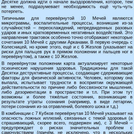
Десятке должна идти о начале выздоровления, которое, тем
не менее, подразумевает необходимость ещё чуть-чуть
потерпеть.
Типичными для перевёрнутой 10 Мечей являются
микротравмы, воспалительные процессы, возникшие из-за
случайностей – переохлаждений, непредвиденных разовых
ударов и иных кратковременных негативных воздействий. Это
направление трактовок особенно точно отображают некоторые
сочетания 10 Мечей с другими Арканами. В первую очередь с
Колесницей, но кроме этого, ещё и с 6 Жезлов (указывает на
риски для пальцев рук в прямом положении и пальцев ног в
перевёрнутом), а также с 10 Жезлов.
В перевёрнутом положении карта актуализирует некоторые
психические нарушения здоровья. Традиционны для такой
Десятки деструктивные процессы, создающие сдерживающие
факторы для физической активности. Человек, которому она
выпала, испытывает трудности в восприятии окружающей
действительности по причине либо бессвязности мышления,
либо дезориентации в пространстве и т.п. При этом тут
возможны и более тяжёлые состояния, возникающие в
результате утраты сознания (например, в виде летаргии,
потери сознания из-за отравлений, болевого шока и т.д.)
В комбинации с 7 Кубков перевёрнутая 10 Мечей указывает на
опасность ложных иллюзий, связанных с темой здоровья (а
спрашивающий, скорее всего, подвержен им), с 3 Мечей –
предупреждает о рисках значительных проблем с
самочувствием (причём, не исключено, что в нескольких