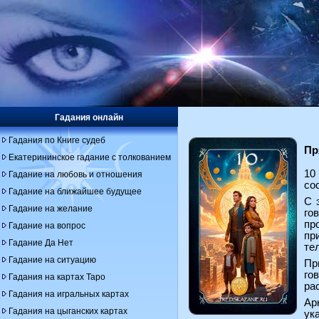
Гадания онлайн
Гадания по Книге судеб
Пр
Екатерининское гадание с толкованием
10
Гадание на любовь и отношения
со
Гадание на ближайшее будущее
С 
Гадание на желание
го
пр
Гадание на вопрос
пр
Гадание Да Нет
те
Гадание на ситуацию
Пр
го
Гадания на картах Таро
ра
Гадания на игральных картах
Ар
Гадания на цыганских картах
ук