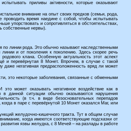
 испытывать приливы активности, которые оказывают
стальное внимание на опыт своих предков (семьи, рода,
е проводить время наедине с собой, чтобы испытывать
ьше упорствовать и сопротивляться в обстоятельствах,
чь собственные нервы).
ся по линии рода. Это обычно называют наследственными
 линии и от поколения к поколению. Здесь скорее речь
й родового клана. Особенную актуальность этот аспект
щё и перевёрнутая 8 Монет. Впрочем, в случае с такой
ому даже негативная предрасположенность вряд ли может
сти, это некоторые заболевания, связанные с обменными
И это может оказывать негативное воздействие как в
и в данной ситуации обычно оказываются нарушения
ильность (в т.ч. в виде безосновательных перепадов
 когда в паре с перевёрнутой 10 Монет оказался Маг, или
ункций желудочно-кишечного тракта. Тут в общем случае
 внимание, когда имеются соответствующие подсказки от
 развития язвы желудка, с 8 Мечей – на разлады в работе