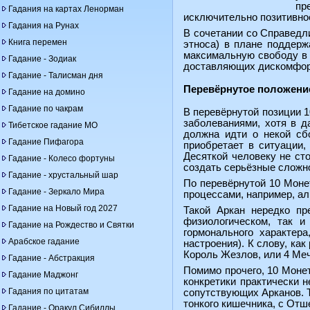
пр
Гадания на картах Ленорман
исключительно позитивное
Гадания на Рунах
В сочетании со Справедл
Книга перемен
этноса) в плане поддерж
максимальную свободу в 
Гадание - Зодиак
доставляющих дискомфорт,
Гадание - Талисман дня
Перевёрнутое положени
Гадание на домино
Гадание по чакрам
В перевёрнутой позиции 
заболеваниями, хотя в д
Тибетское гадание МО
должна идти о некой сбо
Гадание Пифагора
приобретает в ситуации,
Десяткой человеку не ст
Гадание - Колесо фортуны
создать серьёзные сложн
Гадание - хрустальный шар
По перевёрнутой 10 Моне
Гадание - Зеркало Мира
процессами, например, а
Гадание на Новый год 2027
Такой Аркан нередко пр
физиологическом, так 
Гадание на Рождество и Святки
гормонального характер
Арабское гадание
настроения). К слову, ка
Король Жезлов, или 4 Ме
Гадание - Абстракция
Помимо прочего, 10 Моне
Гадание Маджонг
конкретики практически 
Гадания по цитатам
сопутствующих Арканов. Т
тонкого кишечника, с От
Гадание - Оракул Сибиллы