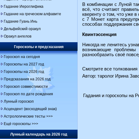
В комбинации с Луной та
Гадание Иероглифика
всё, что считают правил
Гадание на греческом алфавите
кверенту о том, что уже 
с 7 Монет карта предупр
Гадание Гуань Инь
способах поддержания сво
Дельфийский оракул
Квинтэссенция
Оракул ангелов
Никогда не ленитесь узна
Гороскопы и предсказания
возникающие проблемы с
разнообразить своё повс
Гороскоп на сегодня
Гороскопы на 2027 год
Смотрите все толкования 
Гороскопы на 2026 год
Автор: таролог Ирина За
Предсказания на 2026 год
Гороскоп совместимости
Гороскоп по дате рождения
Гадания и гороскопы на Pr
Лунный гороскоп
Асцендент (восходящий знак)
Астрологические тесты >>>
Ещё гороскопы >>>
Лунный календарь на 2026 год