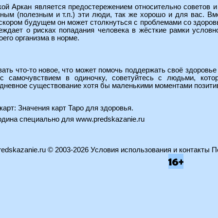
кой Аркан является предостережением относительно советов и 
ьным (полезным и т.п.) эти люди, так же хорошо и для вас. 
в скором будущем он может столкнуться с проблемами со здоров
еждает о рисках попадания человека в жёсткие рамки условно
его организма в норме.
вать что-то новое, что может помочь поддержать своё здоровь
 самочувствием в одиночку, советуйтесь с людьми, котор
едневное существование хотя бы маленькими моментами позити
карт:
Значения карт Таро для здоровья
.
водина специально для
www.predskazanie.ru
edskazanie.ru
© 2003-2026
Условия использования и контакты
П