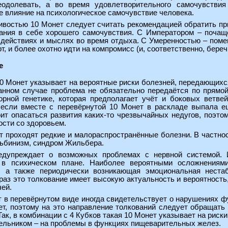
еодолевать, а во время удовлетворительного самочувствия
 влияние на психологическое самочувствие человека.
ивостью 10 Монет следует считать рекомендацией обратить при
ания в себе хорошего самочувствия. С Императором – почащ
действиях и мыслях во время отдыха. С Умеренностью – помен
 и более охотно идти на компромисс (и, соответственно, бере
е
10 Монет указывает на вероятные риски болезней, передающих
анном случае проблема не обязательно передаётся по прямой
рной генетике, которая предполагает учёт и боковых ветве
 если вместе с перевёрнутой 10 Монет в раскладе выпала е
оит опасаться развития каких-то чрезвычайных недугов, поэт
ости со здоровьем.
т проходят редкие и малораспространённые болезни. В частно
льбинизм, синдром Жильбера.
едупреждает о возможных проблемах с нервной системой. 
и в психическом плане. Наиболее вероятными осложнениям
а, а также периодически возникающая эмоциональная нестаб
к раз это толкование имеет высокую актуальность и вероятность,
чей.
т в перевёрнутом виде иногда свидетельствует о нарушениях ф
нет, поэтому на это направление толкований следует обращать
ак, в комбинации с 4 Кубков такая 10 Монет указывает на риски
шельником – на проблемы в функциях пищеварительных желез.