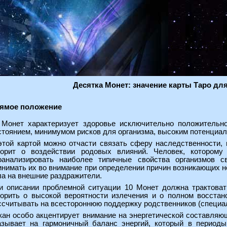
Десятка Монет: значение карты Таро дл
ямое положение
 Монет характеризует здоровье исключительно положительно
стоянием, минимумом рисков для организма, высоким потенциа
этой картой можно отчасти связать сферу наследственности, 
ворит о воздействии родовых влияний. Человек, котором
оанализировать наиболее типичные свойства организмов с
инимать их во внимание при определении причин возникающих н
ла на внешние раздражители.
и описании проблемной ситуации 10 Монет должна трактовать
ворить о высокой вероятности излечения и о полном восста
ссчитывать на всестороннюю поддержку родственников (специал
кан особо акцентирует внимание на энергетической составляю
азывает на гармоничный баланс энергий, который в периоды