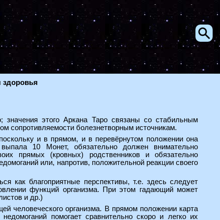
я здоровья
; значения этого Аркана Таро связаны со стабильным
лом сопротивляемости болезнетворным источникам.
поскольку и в прямом, и в перевёрнутом положении она
у выпала 10 Монет, обязательно должен внимательно
воих прямых (кровных) родственников и обязательно
едомоганий или, напротив, положительной реакции своего
ся как благоприятные перспективы, т.е. здесь следует
новлении функций организма. При этом гадающий может
истов и др.)
щей человеческого организма. В прямом положении карта
 недомоганий помогает сравнительно скоро и легко их