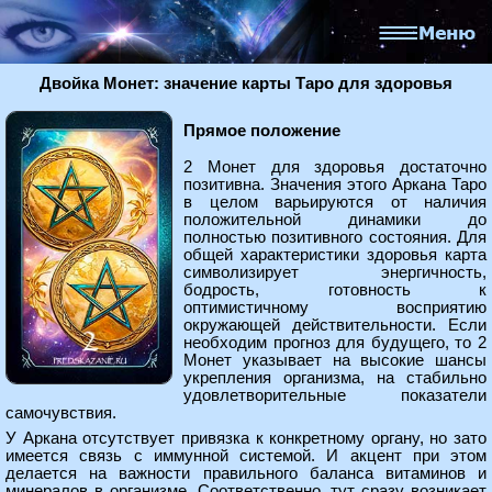
Двойка Монет: значение карты Таро для здоровья
Прямое положение
2 Монет для здоровья достаточно
позитивна. Значения этого Аркана Таро
в целом варьируются от наличия
положительной динамики до
полностью позитивного состояния. Для
общей характеристики здоровья карта
символизирует энергичность,
бодрость, готовность к
оптимистичному восприятию
окружающей действительности. Если
необходим прогноз для будущего, то 2
Монет указывает на высокие шансы
укрепления организма, на стабильно
удовлетворительные показатели
самочувствия.
У Аркана отсутствует привязка к конкретному органу, но зато
имеется связь с иммунной системой. И акцент при этом
делается на важности правильного баланса витаминов и
минералов в организме. Соответственно, тут сразу возникает