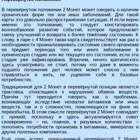
В перевёрнутом положении 2 Монет может говорить о наличии
хронических форм тех или иных заболеваний. Для такой
карты это довольно распространённая ситуация. И если верно
именно это толкование, то следует констатировать
волнообразное развитие событий, которое предполагает
смену улучшений и возврата к более тяжёлому состоянию. К
слову, в паре с 4 Монет такая карта свидетельствует как раз о
необходимости проанализировать состояние своего организма
на предмет перехода того или иного заболевания в
хроническую стадию или же текущего его состояния, если эта
стадия уже зафиксирована. Впрочем, ничего критического
здесь усматривать не стоит, потому что даже в моменты
худшего положения дел человек может сносно с ним
справляться и жить, не ущемляя себя в базовых
потребностях.
Традиционной для 2 Монет в перевёрнутой позиции является
трактовка, относящаяся к нарушению обмена веществ.
Причём тут приходится говорить как о проблемах,
возникающих вследствие нехватки витаминов или иных
веществ, так и о сложностях, появляющихся на фоне их
переизбытка. В этом смысле перевёрнутая 2 Монет совпадает
с прямой, поскольку и здесь актуализируется совет
своевременно – но, главное, в разумных количествах –
пополнять потребности организма в витаминах, минералах и
других полезных компонентах.
Ещё один аспект, охватываемый перевёрнутой 2 Монет,