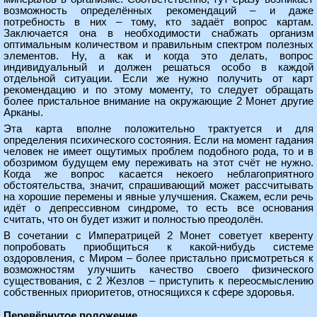
возможность определённых рекомендаций – и даже
потребность в них – тому, кто задаёт вопрос картам.
Заключается она в необходимости снабжать организм
оптимальным количеством и правильным спектром полезных
элементов. Ну, а как и когда это делать, вопрос
индивидуальный и должен решаться особо в каждой
отдельной ситуации. Если же нужно получить от карт
рекомендацию и по этому моменту, то следует обращать
более пристальное внимание на окружающие 2 Монет другие
Арканы.
Эта карта вполне положительно трактуется и для
определения психического состояния. Если на момент гадания
человек не имеет ощутимых проблем подобного рода, то и в
обозримом будущем ему переживать на этот счёт не нужно.
Когда же вопрос касается некоего неблагоприятного
обстоятельства, значит, спрашивающий может рассчитывать
на хорошие перемены и явные улучшения. Скажем, если речь
идёт о депрессивном синдроме, то есть все основания
считать, что он будет изжит и полностью преодолён.
В сочетании с Императрицей 2 Монет советует кверенту
попробовать приобщиться к какой-нибудь системе
оздоровления, с Миром – более пристально присмотреться к
возможностям улучшить качество своего физического
существования, с 2 Жезлов – приступить к переосмыслению
собственных приоритетов, относящихся к сфере здоровья.
Перевёрнутое положение