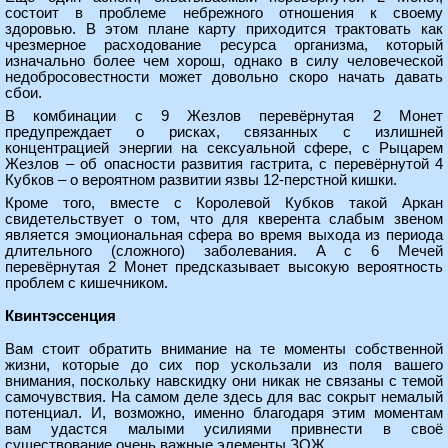
состоит в проблеме небрежного отношения к своему
здоровью. В этом плане карту приходится трактовать как
чрезмерное расходование ресурса организма, который
изначально более чем хорош, однако в силу человеческой
недобросовестности может довольно скоро начать давать
сбои.
В комбинации с 9 Жезлов перевёрнутая 2 Монет
предупреждает о рисках, связанных с излишней
концентрацией энергии на сексуальной сфере, с Рыцарем
Жезлов – об опасности развития гастрита, с перевёрнутой 4
Кубков – о вероятном развитии язвы 12-перстной кишки.
Кроме того, вместе с Королевой Кубков такой Аркан
свидетельствует о том, что для кверента слабым звеном
является эмоциональная сфера во время выхода из периода
длительного (сложного) заболевания. А с 6 Мечей
перевёрнутая 2 Монет предсказывает высокую вероятность
проблем с кишечником.
Квинтэссенция
Вам стоит обратить внимание на те моменты собственной
жизни, которые до сих пор ускользали из поля вашего
внимания, поскольку навскидку они никак не связаны с темой
самочувствия. На самом деле здесь для вас сокрыт немалый
потенциал. И, возможно, именно благодаря этим моментам
вам удастся малыми усилиями привнести в своё
существование очень важные элементы ЗОЖ.