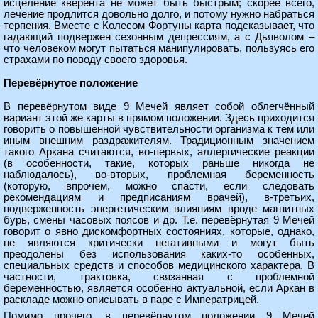
исцеление кверента не может быть быстрым; скорее всего,
лечение продлится довольно долго, и потому нужно набраться
терпения. Вместе с Колесом Фортуны карта подсказывает, что
гадающий подвержен сезонным депрессиям, а с Дьяволом –
что человеком могут пытаться манипулировать, пользуясь его
страхами по поводу своего здоровья.
Перевёрнутое положение
В перевёрнутом виде 9 Мечей являет собой облегчённый
вариант этой же карты в прямом положении. Здесь приходится
говорить о повышенной чувствительности организма к тем или
иным внешним раздражителям. Традиционным значением
такого Аркана считаются, во-первых, аллергические реакции
(в особенности, такие, которых раньше никогда не
наблюдалось), во-вторых, проблемная беременность
(которую, впрочем, можно спасти, если следовать
рекомендациям и предписаниям врачей), в-третьих,
подверженность энергетическим влияниям вроде магнитных
бурь, смены часовых поясов и др. Т.е. перевёрнутая 9 Мечей
говорит о явно дискомфортных состояниях, которые, однако,
не являются критически негативными и могут быть
преодолены без использования каких-то особенных,
специальных средств и способов медицинского характера. В
частности, трактовка, связанная с проблемной
беременностью, является особенно актуальной, если Аркан в
раскладе можно описывать в паре с Императрицей.
Помимо прочего, в перевёрнутом положении 9 Мечей