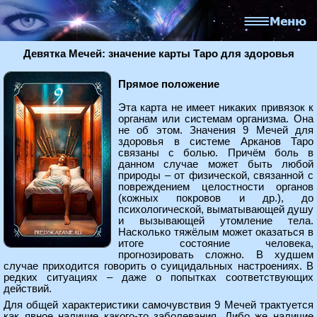
Девятка Мечей: значение карты Таро для здоровья
Прямое положение
Эта карта не имеет никаких привязок к
органам или системам организма. Она
не об этом. Значения 9 Мечей для
здоровья в системе Арканов Таро
связаны с болью. Причём боль в
данном случае может быть любой
природы – от физической, связанной с
повреждением целостности органов
(кожных покровов и др.), до
психологической, выматывающей душу
и вызывающей утомление тела.
Насколько тяжёлым может оказаться в
итоге состояние человека,
прогнозировать сложно. В худшем
случае приходится говорить о суицидальных настроениях. В
редких ситуациях – даже о попытках соответствующих
действий.
Для общей характеристики самочувствия 9 Мечей трактуется
как явное наличие какого-то заболевания. Либо же наличие