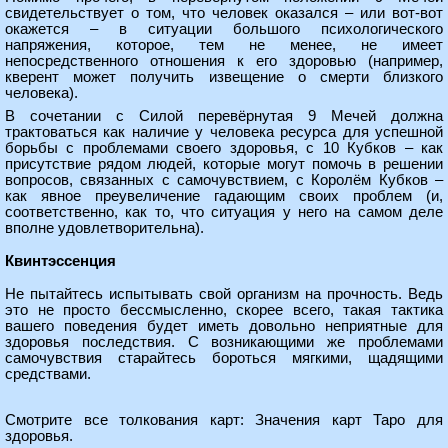
свидетельствует о том, что человек оказался – или вот-вот
окажется – в ситуации большого психологического
напряжения, которое, тем не менее, не имеет
непосредственного отношения к его здоровью (например,
кверент может получить извещение о смерти близкого
человека).
В сочетании с Силой перевёрнутая 9 Мечей должна
трактоваться как наличие у человека ресурса для успешной
борьбы с проблемами своего здоровья, с 10 Кубков – как
присутствие рядом людей, которые могут помочь в решении
вопросов, связанных с самочувствием, с Королём Кубков –
как явное преувеличение гадающим своих проблем (и,
соответственно, как то, что ситуация у него на самом деле
вполне удовлетворительна).
Квинтэссенция
Не пытайтесь испытывать свой организм на прочность. Ведь
это не просто бессмысленно, скорее всего, такая тактика
вашего поведения будет иметь довольно неприятные для
здоровья последствия. С возникающими же проблемами
самочувствия старайтесь бороться мягкими, щадящими
средствами.
Смотрите все толкования карт:
Значения карт Таро для
здоровья
.