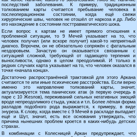
последствий заболевания. К примеру, традиционным
толкованием карты считается пребывание человека в
послеоперационном состоянии, когда ещё свежи
хирургические швы, человек не отошёл от наркоза и др. Либо
его нахождение в состоянии посттравматического шока.
Если вопрос к картам не имеет прямого отношения к
проблемной ситуации, то 9 Мечей указывает на то, что
человек получил (или вскоре получит) какой-то неприятный
диагноз. Впрочем, он не обязательно сопряжён с фатальным
нездоровьем. Зачастую он оказывается связанным с
ситуацией сложной, требующей от гадающего терпения и
выносливости, однако в целом преодолимой. И только в
редких случаях карта указывает на то, что человек оказался в
точке «начала конца».
Достаточно распространённой трактовкой для этого Аркана
считаются те или иные психические расстройства. Если верно
именно это направление толкований карты, значит,
актуализируется тема панических атак (в первую очередь в
паре с 10 Жезлов), переживаний сильных негативных эмоций
вроде непреодолимого стыда, ужаса и т.п. Более лёгкая форма
разладов подобного рода выражается, к примеру, в виде
энуреза. К слову, когда вместе с 9 Мечей в раскладе выпадает
ещё и Шут, значит, есть все основания утверждать, что
причина нынешних проблем кроется в каких-нибудь детских
страхах.
В комбинации с Колесницей Аркан предупреждает, что