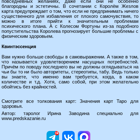
повседневных желаниях, даже если они не особенно
благородны и эстетичны. В сочетании с Королём Жезлов
карта предупреждает о том, что если не предпринимать ничего
существенного для избавления от плохого самочувствия, то
можно в итоге прийти к значительным проблемам
психического плана. А с Колесом Фортуны из-за подобного
попустительства Королева прогнозирует большие проблемы с
физическим здоровьем.
Квинтэссенция
Вам нужно больше свободы в самовыражении. А также в том,
что называется удовлетворением насущных потребностей.
Причём по поводу последнего вы не должны оглядываться на
чьи бы то ни было авторитеты, стереотипы, табу. Ведь только
вы знаете, что именно вам требуется, когда, в каком
количестве и т.д. Хотя, само собой, при этом желательно
обойтись без крайностей.
Смотрите все толкования карт:
Значения карт Таро для
здоровья
.
Автор: таролог Ирина Заводина специально для
www.predskazanie.ru