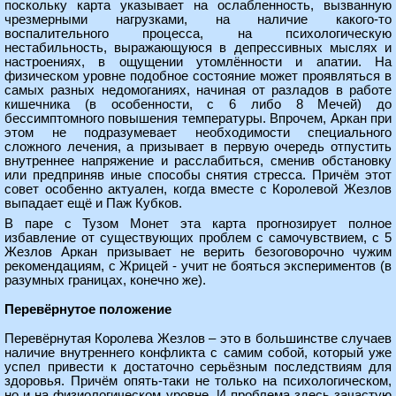
поскольку карта указывает на ослабленность, вызванную
чрезмерными нагрузками, на наличие какого-то
воспалительного процесса, на психологическую
нестабильность, выражающуюся в депрессивных мыслях и
настроениях, в ощущении утомлённости и апатии. На
физическом уровне подобное состояние может проявляться в
самых разных недомоганиях, начиная от разладов в работе
кишечника (в особенности, с 6 либо 8 Мечей) до
бессимптомного повышения температуры. Впрочем, Аркан при
этом не подразумевает необходимости специального
сложного лечения, а призывает в первую очередь отпустить
внутреннее напряжение и расслабиться, сменив обстановку
или предприняв иные способы снятия стресса. Причём этот
совет особенно актуален, когда вместе с Королевой Жезлов
выпадает ещё и Паж Кубков.
В паре с Тузом Монет эта карта прогнозирует полное
избавление от существующих проблем с самочувствием, с 5
Жезлов Аркан призывает не верить безоговорочно чужим
рекомендациям, с Жрицей - учит не бояться экспериментов (в
разумных границах, конечно же).
Перевёрнутое положение
Перевёрнутая Королева Жезлов – это в большинстве случаев
наличие внутреннего конфликта с самим собой, который уже
успел привести к достаточно серьёзным последствиям для
здоровья. Причём опять-таки не только на психологическом,
но и на физиологическом уровне. И проблема здесь зачастую