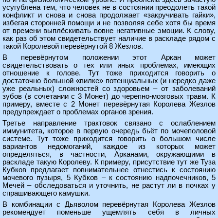
усугублена тем, что человек не в состоянии преодолеть такой
конфликт и снова и снова продолжает «закручивать гайки»,
избегая сторонней помощи и не позволяя себе хотя бы время
от времени выплёскивать вовне негативные эмоции. К слову,
как раз об этом свидетельствует наличие в раскладе рядом с
такой Королевой перевёрнутой 8 Жезлов.
В перевёрнутом положении этот Аркан может
свидетельствовать о тех или иных проблемах, имеющих
отношение к голове. Тут тоже приходится говорить о
достаточно большой «вилке» потенциальных (и нередко даже
уже реальных) сложностей со здоровьем – от заболеваний
зубов (в сочетании с 3 Монет) до черепно-мозговых травм. К
примеру, вместе с 2 Монет перевёрнутая Королева Жезлов
предупреждает о проблемах органов зрения.
Третье направление трактовок связано с ослаблением
иммунитета, которое в первую очередь бьёт по мочеполовой
системе. Тут тоже приходится говорить о большом числе
вариантов недомоганий, каждое из которых может
определяться, в частности, Арканами, окружающими в
раскладе такую Королеву. К примеру, присутствие тут же Туза
Кубков предлагает повнимательнее отнестись к состоянию
мочевого пузыря, 5 Кубков – к состоянию надпочечников, 5
Мечей – обследоваться и уточнить, не растут ли в почках у
спрашивающего камушки.
В комбинации с Дьяволом перевёрнутая Королева Жезлов
рекомендует поменьше ущемлять себя в личных