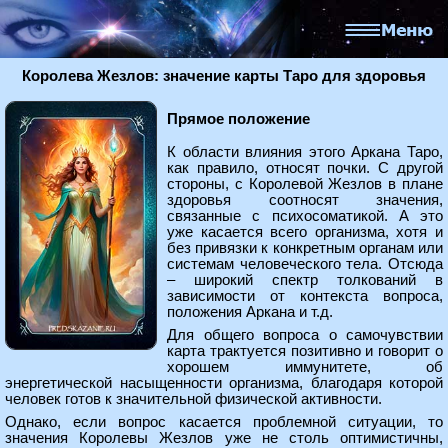
Королева Жезлов: значение карты Таро для здоровья
Прямое положение
К области влияния этого Аркана Таро,
как правило, относят почки. С другой
стороны, с Королевой Жезлов в плане
здоровья соотносят значения,
связанные с психосоматикой. А это
уже касается всего организма, хотя и
без привязки к конкретным органам или
системам человеческого тела. Отсюда
– широкий спектр толкований в
зависимости от контекста вопроса,
положения Аркана и т.д.
Для общего вопроса о самочувствии
карта трактуется позитивно и говорит о
хорошем иммунитете, об
энергетической насыщенности организма, благодаря которой
человек готов к значительной физической активности.
Однако, если вопрос касается проблемной ситуации, то
значения Королевы Жезлов уже не столь оптимистичны,