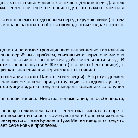
дить за состоянием межпозвоночных дисков шеи. Для них
же если они ещё не происходят, то важно заняться
 свои проблемы со здоровьем перед окружающими (по тем
 в плане заботы о собственном здоровье, однако охотно
 едва ли не самое традиционное направление толкования
вольно серьёзных проблем, связанных с нарушениями сна
оне негативного восприятия действительности и т.д. В
есте с перевёрнутой 8 Жезлов (говорит о бессоннице), с
 рисках впадения в истерическое состояние).
сочетании такого Пажа с Колесницей). Упор тут должен
Главный же аспект, присутствующий в каждом случае, –
 ситуации идёт о том, что кверент банально заполучил
к своей голове. Никакие недомогания, в особенности,
 основу толкования карты, если она выпала в паре с
ого восприятия своего самочувствия и большое желание
ревёрнутого Пажа Кубков и Туза Мечей говорит о том, что
даёт себе новые проблемы.