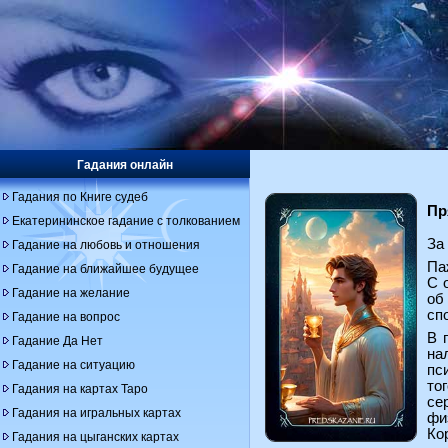
Гадания онлайн
Гадания по Книге судеб
Пр
Екатерининское гадание с толкованием
За
Гадание на любовь и отношения
Па
Гадание на ближайшее будущее
С 
Гадание на желание
об
сп
Гадание на вопрос
В 
Гадание Да Нет
на
Гадание на ситуацию
пс
то
Гадания на картах Таро
се
Гадания на игральных картах
фи
Ко
Гадания на цыганских картах