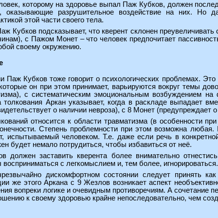
ловек, которому на здоровье выпал Паж Кубков, должен после
, оказывающие разрушительное воздействие на них. Но да
тикой этой части своего тела.
Паж Кубков подсказывает, что кверент склонен преувеличивать
инам), с Пажом Монет – что человек предпочитает пассивность
обой своему окружению.
е
и Паж Кубков тоже говорит о психологических проблемах. Это
, которые он при этом принимает, варьируются вокруг темы до
изма), с систематическим эмоциональным возбуждением на ф
а толкования Аркан указывает, когда в раскладе выпадает вм
видетельствует о наличии невроза), с 8 Монет (предупреждает о
ований относится к области травматизма (в особенности при 
онечности. Степень проблемности при этом возможна любая. 
, испытываемый человеком. Т.е. даже если речь в конкретной
жен будет немало потрудиться, чтобы избавиться от неё.
в должен заставить кверента более внимательно отнестись 
 восприниматься с легкомыслием и, тем более, игнорироваться.
чрезвычайно дискомфортном состоянии следует принять как
ии же этого Аркана с 9 Жезлов возникает аспект необъективн
ния вопреки логике и очевидным противоречиям. А сочетание пе
ношению к своему здоровью крайне непоследовательно, чем соз