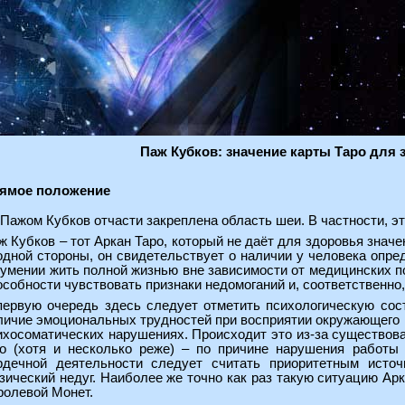
Паж Кубков: значение карты Таро для 
ямое положение
 Пажом Кубков отчасти закреплена область шеи. В частности, э
ж Кубков – тот Аркан Таро, который не даёт для здоровья знач
одной стороны, он свидетельствует о наличии у человека опре
 умении жить полной жизнью вне зависимости от медицинских п
особности чувствовать признаки недомоганий и, соответственно,
первую очередь здесь следует отметить психологическую сос
личие эмоциональных трудностей при восприятии окружающего 
ихосоматических нарушениях. Происходит это из-за существова
го (хотя и несколько реже) – по причине нарушения работы
рдечной деятельности следует считать приоритетным источ
зический недуг. Наиболее же точно как раз такую ситуацию Арк
ролевой Монет.