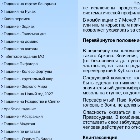
Че
Гадания на картах Ленорман
не исключены процессы
Гадания на Рунах
систематической профилак
Книга перемен
В комбинации с 7 Мечей 
или иным корыстным прич
Гадание - Зодиак
позволяет ухаживать за с
Гадание - Талисман дня
Перевёрнутое положени
Гадание на домино
Гадание по чакрам
В перевёрнутом положени
такого Аркана. Значения
Тибетское гадание МО
(от бессонницы до лунат
Гадание Пифагора
частности, на такого род
перевёрнутой 6 Кубков (с
Гадание - Колесо фортуны
Следующий комплекс толк
Гадание - хрустальный шар
быть сделан на нижние к
Гадание - Зеркало Мира
значительный дискомфорт
мозоль на ступне, он дол
Гадание на Новый год 2027
Перевёрнутый Паж Кубко
Гадание на Рождество и Святки
головные боли, не должны
Арабское гадание
Опасность оказаться в 
Гадание - Абстракция
Правосудием. В комбинац
отстаивать свои заблужде
Гадание Маджонг
человек действует по от
Гадания по цитатам
Квинтэссенция
Гадание - Оракул Сибиллы