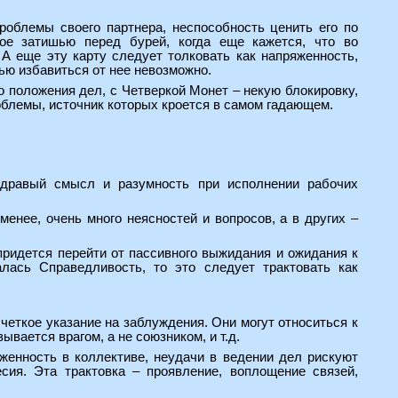
роблемы своего партнера, неспособность ценить его по
ное затишью перед бурей, когда еще кажется, что во
 А еще эту карту следует толковать как напряженность,
ью избавиться от нее невозможно.
 положения дел, с Четверкой Монет – некую блокировку,
облемы, источник которых кроется в самом гадающем.
здравый смысл и разумность при исполнении рабочих
менее, очень много неясностей и вопросов, а в других –
ридется перейти от пассивного выжидания и ожидания к
лась Справедливость, то это следует трактовать как
еткое указание на заблуждения. Они могут относиться к
вается врагом, а не союзником, и т.д.
женность в коллективе, неудачи в ведении дел рискуют
сия. Эта трактовка – проявление, воплощение связей,