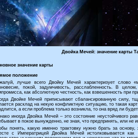
Двойка Мечей: значение карты Т
новное значение карты
ямое положение
жалуй, лучше всего Двойку Мечей характеризует слово «
вновесие, покой, задумчивость, расслабленность. В целом
мпромисса, как абсолютную честность, как взвешенность при пр
огда Двойке Мечей приписывают сбалансированную силу, тщ
лается расклад на некую конфликтную ситуацию, то такая карт
одлится, а если проблема только возникла, то она вряд ли буде
нако иногда Двойка Мечей – это состояние неустойчивого рав
ебывает в покое вынужденно, не зная, что предпринять, или не 
обы понять, какую именно трактовку нужно брать за основу, 
есте с Императрицей Двойка Мечей истолковывается как 