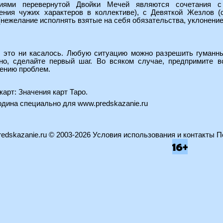
иями перевернутой Двойки Мечей являются сочетания с 
ения чужих характеров в коллективе), с Девяткой Жезлов (
(нежелание исполнять взятые на себя обязательства, уклонение 
ы это ни касалось. Любую ситуацию можно разрешить гуманн
но, сделайте первый шаг. Во всяком случае, предпримите в
шению проблем.
карт:
Значения карт Таро
.
водина специально для
www.predskazanie.ru
edskazanie.ru
© 2003-2026
Условия использования и контакты
П