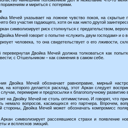
вольство нынешним положением дел и нежелание что-то менять
 поражениям и мириться с потерями.
е
ойка Мечей указывает на ложное чувство покоя, на скрытые
ято без участия гадающего, хотя он как никто другой заинтересо
Аркан символизирует риск столкнуться с предательством, веро
 Двойка Мечей говорит о попытке «служить двум господам» и о 
еризует человека, то она свидетельствует о его лживости, ск
перевернутая Двойка Мечей должна толковаться как попытка
вести; с Отшельником – как сомнения в самом себе.
ния Двойка Мечей обозначает равноправие, мирный настро
м, на которого делается расклад, этот Аркан следует восприн
м случае, перемирие и предпосылки к благополучному развитию
ят на Двойку Мечей не столь оптимистично. И говорят, что при
ть немало вопросов, касающихся его партнера. Впрочем, во
гой стороны, Двойка Мечей может обозначать компромисс поля
 Аркан символизирует рассеявшиеся страхи и появление н
еты и всплесков эмоций.