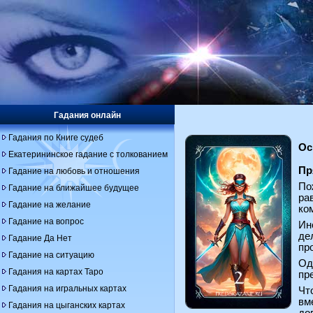
Гадания онлайн
Гадания по Книге судеб
Ос
Екатерининское гадание с толкованием
Пр
Гадание на любовь и отношения
По
Гадание на ближайшее будущее
ра
Гадание на желание
ко
Гадание на вопрос
Ин
де
Гадание Да Нет
пр
Гадание на ситуацию
Од
Гадания на картах Таро
пр
Гадания на игральных картах
Чт
вм
Гадания на цыганских картах