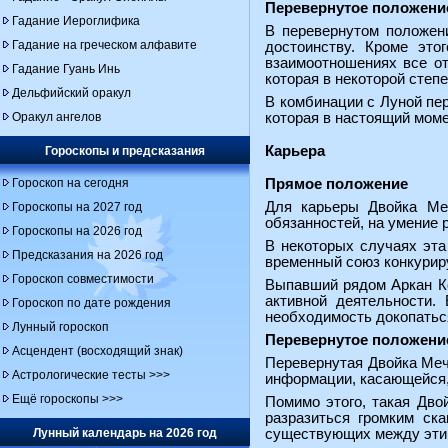
Перевернутое положени
Гадание Иероглифика
В перевернутом положени
Гадание на греческом алфавите
достоинству. Кроме это
взаимоотношениях все от
Гадание Гуань Инь
которая в некоторой степ
Дельфийский оракул
В комбинации с Луной пе
Оракул ангелов
которая в настоящий моме
Карьера
Гороскопы и предсказания
Гороскоп на сегодня
Прямое положение
Для карьеры Двойка Меч
Гороскопы на 2027 год
обязанностей, на умение 
Гороскопы на 2026 год
В некоторых случаях эта 
Предсказания на 2026 год
временный союз конкурир
Гороскоп совместимости
Выпавший рядом Аркан Ко
активной деятельности.
Гороскоп по дате рождения
необходимость докопаться
Лунный гороскоп
Перевернутое положени
Асцендент (восходящий знак)
Перевернутая Двойка Меч
Астрологические тесты >>>
информации, касающейся, 
Ещё гороскопы >>>
Помимо этого, такая Дво
разразиться громким ск
Лунный календарь на 2026 год
существующих между этим