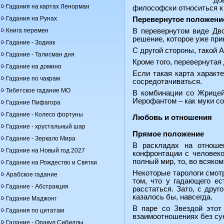
до
Гадания на картах Ленорман
философски относиться к
Гадания на Рунах
Перевернутое положени
Книга перемен
В перевернутом виде Дв
решение, которое уже прин
Гадание - Зодиак
С другой стороны, такой 
Гадание - Талисман дня
Кроме того, перевернутая
Гадание на домино
Если такая карта характ
Гадание по чакрам
сосредотачиваться.
Тибетское гадание МО
В комбинации со Жрицей 
Иерофантом – как муки со
Гадание Пифагора
Гадание - Колесо фортуны
Любовь и отношения
Гадание - хрустальный шар
Прямое положение
Гадание - Зеркало Мира
В раскладах на отноше
Гадание на Новый год 2027
конфронтации с человеко
полный мир, то, во всяко
Гадание на Рождество и Святки
Некоторые тарологи смотр
Арабское гадание
том, что у гадающего ес
Гадание - Абстракция
расстаться. Зато, с дру
казалось бы, навсегда.
Гадание Маджонг
В паре со Звездой этот
Гадания по цитатам
взаимоотношениях без су
Гадание - Оракул Сибиллы