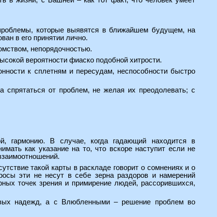
 в жизни, с Башней – как тот факт, что человек умеет
 проблемы, которые выявятся в ближайшем будущем, на
ван в его принятии лично.
ломством, непорядочностью.
высокой вероятности фиаско подобной хитрости.
лонности к сплетням и пересудам, неспособности быстро
 спрятаться от проблем, не желая их преодолевать; с
й, гармонию. В случае, когда гадающий находится в
имать как указание на то, что вскоре наступит если не
 взаимоотношений.
сутствие такой карты в раскладе говорит о сомнениях и о
просы эти не несут в себе зерна раздоров и намерений
рных точек зрения и примирение людей, рассорившихся,
овых надежд, а с Влюбленными – решение проблем во