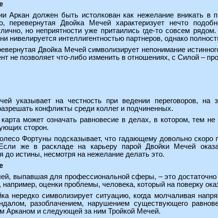
е
и Аркан должен быть истолкован как нежелание вникать в п
го, перевернутая Двойка Мечей характеризует нечто подоб
лично, но неприятности уже притаились где-то совсем рядом.
ени нивелируется интеллигентностью партнеров, однако полност
ревернутая Двойка Мечей символизирует непонимание истинного
нт не позволяет что-либо изменить в отношениях, с Силой – пр
ей указывает на честность при ведении переговоров, на 
разрешать конфликты среди коллег и подчиненных.
карта может означать равновесие в делах, в котором, тем не 
ующих сторон.
лесо Фортуны подсказывает, что гадающему довольно скоро п
 Если же в раскладе на карьеру парой Двойки Мечей оказа
 до истины, несмотря на нежелание делать это.
е
ей, выпавшая для профессиональной сферы, – это достаточно ч
например, оценки проблемы, человека, который на поверку оказы
йка нередко символизирует ситуацию, когда молчаливая напря
андалом, разоблачением, нарушением существующего равнове
 Арканом и следующей за ним Тройкой Мечей.