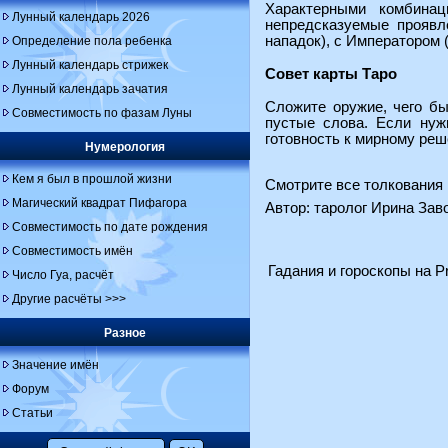
Характерными комбинац
Лунный календарь 2026
непредсказуемые проявл
нападок), с Императором 
Определение пола ребенка
Лунный календарь стрижек
Совет карты Таро
Лунный календарь зачатия
Сложите оружие, чего б
Совместимость по фазам Луны
пустые слова. Если нуж
готовность к мирному ре
Нумерология
Кем я был в прошлой жизни
Смотрите все толкования 
Магический квадрат Пифагора
Автор: таролог Ирина За
Совместимость по дате рождения
Совместимость имён
Гадания и гороскопы на Pr
Число Гуа, расчёт
Другие расчёты >>>
Разное
Значение имён
Форум
Статьи