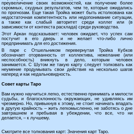
преувеличение своих возможностей, как получение более
скромных, скудных результатов, чем те, которые ожидались
по прогнозам. Еще такая Тройка может быть истолкована как
недостаточная компетентность или недопонимание ситуации,
а также как слабый авторитет среди коллег или (в
зависимости от контекста расклада) среди руководства.
Этот Аркан подсказывает: человек ожидает, что успех сам
постучит в его дверь и не желает что-либо лично
предпринимать для его достижения.
В паре с Отшельником перевернутая Тройка Кубков
обозначает оторванность от коллектива, нежелание (или
неспособность) вникнуть в дело, которым человек
занимается. С Шутом же такую карту следует толковать как
неумение продумывать свои действия на несколько шагов
наперед и как недальновидность.
Совет карты Таро
Вам нужно научиться легко, естественно принимать и милости
судьбы, и благосклонность окружающих, не удивляясь им
чрезмерно. Но, привыкнув к этому, не стоит начинать впадать
в другую крайность – жить легкомысленно, не заботясь о дне
завтрашнем и пребывая в убеждении, что все, что ни
делается, – к лучшему.
Смотрите все толкования карт:
Значения карт Таро
.