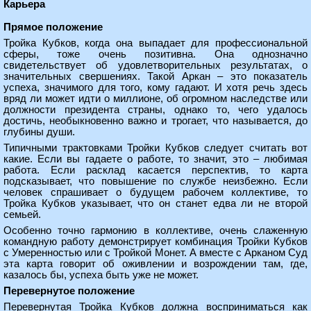
Карьера
Прямое положение
Тройка Кубков, когда она выпадает для профессиональной
сферы, тоже очень позитивна. Она однозначно
свидетельствует об удовлетворительных результатах, о
значительных свершениях. Такой Аркан – это показатель
успеха, значимого для того, кому гадают. И хотя речь здесь
вряд ли может идти о миллионе, об огромном наследстве или
должности президента страны, однако то, чего удалось
достичь, необыкновенно важно и трогает, что называется, до
глубины души.
Типичными трактовками Тройки Кубков следует считать вот
какие. Если вы гадаете о работе, то значит, это – любимая
работа. Если расклад касается перспектив, то карта
подсказывает, что повышение по службе неизбежно. Если
человек спрашивает о будущем рабочем коллективе, то
Тройка Кубков указывает, что он станет едва ли не второй
семьей.
Особенно точно гармонию в коллективе, очень слаженную
командную работу демонстрирует комбинация Тройки Кубков
с Умеренностью или с Тройкой Монет. А вместе с Арканом Суд
эта карта говорит об оживлении и возрождении там, где,
казалось бы, успеха быть уже не может.
Перевернутое положение
Перевернутая Тройка Кубков должна восприниматься как