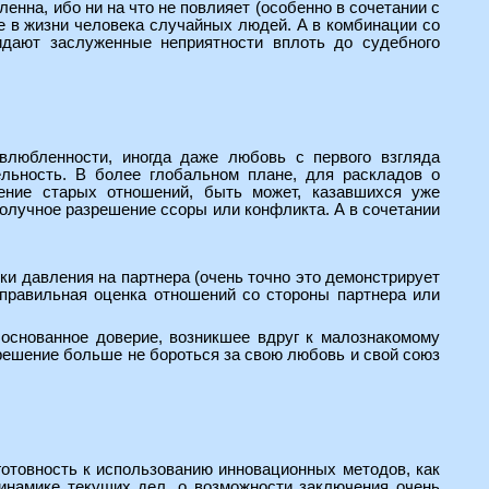
енна, ибо ни на что не повлияет (особенно в сочетании с
ие в жизни человека случайных людей. А в комбинации со
идают заслуженные неприятности вплоть до судебного
любленности, иногда даже любовь с первого взгляда
льность. В более глобальном плане, для раскладов о
ение старых отношений, быть может, казавшихся уже
ополучное разрешение ссоры или конфликта. А в сочетании
и давления на партнера (очень точно это демонстрирует
еправильная оценка отношений со стороны партнера или
основанное доверие, возникшее вдруг к малознакомому
 решение больше не бороться за свою любовь и свой союз
отовность к использованию инновационных методов, как
инамике текущих дел, о возможности заключения очень