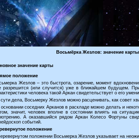
Восьмёрка Жезлов: значение карты
новное значение карты
ямое положение
сьмерка Жезлов – это быстрота, озарение, момент вдохновения
е разрешится (или случится) уже в ближайшем будущем. При
рактеристики человека такой Аркан свидетельствует о его умен
 сути дела, Восьмерку Жезлов можно расценивать, как совет хва
 основании соседних Арканов в раскладе можно делать и некото
гом, значит, человек вполне в состоянии влиять на ситуац
мотрению. А оказавшийся рядом Аркан Колесо Фортуны свид
лейдоскоп событий.
ревернутое положение
перевернутом положении Восьмерка Жезлов указывает на неожи