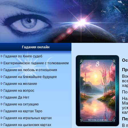
Гадания онлайн
Гадания по Книге судеб
Ос
Екатерининское гадание с толкованием
Пр
Гадание на любовь и отношения
Во
Гадание на ближайшее будущее
вс
Гадание на желание
ха
Гадание на вопрос
По
Гадание Да Нет
На
Ма
Гадание на ситуацию
ус
Гадания на картах Таро
ка
Гадания на игральных картах
Пе
Гадания на цыганских картах
В 