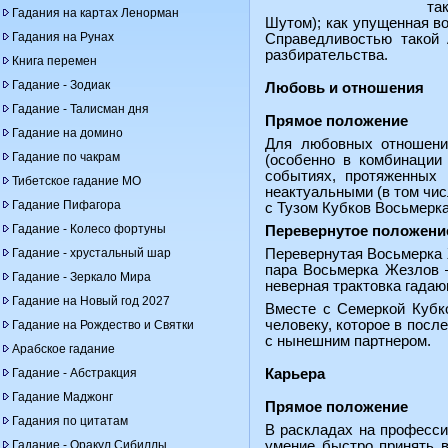
та
Гадания на картах Ленорман
Шутом); как упущенная во
Гадания на Рунах
Справедливостью такой 
разбирательства.
Книга перемен
Гадание - Зодиак
Любовь и отношения
Гадание - Талисман дня
Прямое положение
Гадание на домино
Для любовных отношений
Гадание по чакрам
(особенно в комбинации
событиях, протяженных 
Тибетское гадание МО
неактуальными (в том чис
Гадание Пифагора
с Тузом Кубков Восьмерка
Гадание - Колесо фортуны
Перевернутое положени
Гадание - хрустальный шар
Перевернутая Восьмерка 
пара Восьмерка Жезлов –
Гадание - Зеркало Мира
неверная трактовка гадаю
Гадание на Новый год 2027
Вместе с Семеркой Кубко
человеку, которое в посл
Гадание на Рождество и Святки
с нынешним партнером.
Арабское гадание
Гадание - Абстракция
Карьера
Гадание Маджонг
Прямое положение
Гадания по цитатам
В раскладах на професси
Гадание - Оракул Сибиллы
умение быстро принять в