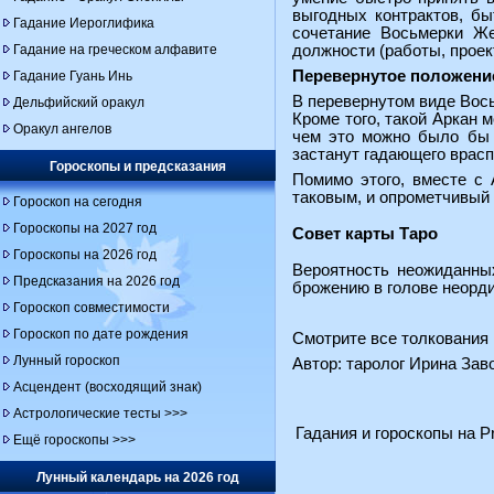
выгодных контрактов, бы
Гадание Иероглифика
сочетание Восьмерки Же
Гадание на греческом алфавите
должности (работы, проекта
Перевернутое положени
Гадание Гуань Инь
В перевернутом виде Вось
Дельфийский оракул
Кроме того, такой Аркан 
Оракул ангелов
чем это можно было бы 
застанут гадающего врасп
Гороскопы и предсказания
Помимо этого, вместе с 
таковым, и опрометчивый 
Гороскоп на сегодня
Гороскопы на 2027 год
Совет карты Таро
Гороскопы на 2026 год
Вероятность неожиданных
Предсказания на 2026 год
брожению в голове неорди
Гороскоп совместимости
Гороскоп по дате рождения
Смотрите все толкования 
Лунный гороскоп
Автор: таролог Ирина За
Асцендент (восходящий знак)
Астрологические тесты >>>
Гадания и гороскопы на Pr
Ещё гороскопы >>>
Лунный календарь на 2026 год