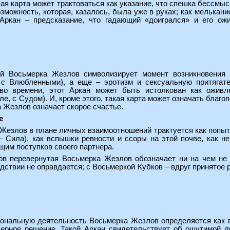
кая карта может трактоваться как указание, что спешка бессмысл
зможность, которая, казалось, была уже в руках; как мелькан
Аркан – предсказание, что гадающий «доигрался» и его ож
 Восьмерка Жезлов символизирует момент возникновения в
 с Влюбленными), а еще – эротизм и сексуальную притягате
во времени, этот Аркан может быть истолкован как оживл
ле, с Судом). И, кроме этого, такая карта может означать благ
 Жезлов означает скорое счастье.
е
Жезлов в плане личных взаимоотношений трактуется как попытк
 Сила), как вспышки ревности и ссоры на этой почве, как н
щим поступков своего партнера.
в перевернутая Восьмерка Жезлов обозначает ни на чем не 
едствии не оправдается; с Восьмеркой Кубков – вдруг принятое
ональную деятельность Восьмерка Жезлов определяется как г
ерное решение. Такой Аркан свидетельствует об ощутимой д