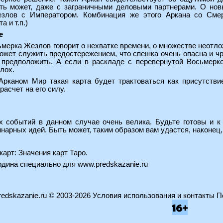
ть может, даже с заграничными деловыми партнерами. О нов
злов с Императором. Комбинация же этого Аркана со Смер
 и т.п.)
е
мерка Жезлов говорит о нехватке времени, о множестве неотло
может служить предостережением, что спешка очень опасна и 
предположить. А если в раскладе с перевернутой Восьмер
лох.
Арканом Мир такая карта будет трактоваться как присутстви
расчет на его силу.
 событий в данном случае очень велика. Будьте готовы и к
нарных идей. Быть может, таким образом вам удастся, наконец, 
карт:
Значения карт Таро
.
водина специально для
www.predskazanie.ru
edskazanie.ru
© 2003-2026
Условия использования и контакты
П