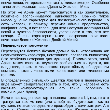
впечатления, интересные контакты, живые эмоции. Особенно
точно это описывает пара «Девятка Жезлов – Мир».
Но этот же Аркан может трактоваться и как желательное,
позитивно воспринимаемое одиночество. Обычно такое
мироощущение характерно для послекризисного периода. То
есть человек, к примеру, пережил обман, предательство,
конфликтность, и вот теперь для него наступил долгожданный
покой и чувство безопасности, уверенности в том, что все
позади. Очень характерно такие настроения описывает
сочетание Девятки Жезлов с Двойкой Мечей.
Перевернутое положение
Перевернутая Девятка Жезлов должна быть истолкована как
неуживчивость характера, неготовность проявлять инициативу
(что особенно нехорошо для мужчины). Помимо этого, такой
Аркан может означать неумение разбираться в людях и, как
следствие, связь с человеком недостойным, обладающим
сомнительными личностными качествами или жизненными
целями.
В определенных ситуациях Девятка Жезлов в перевернутом
виде может свидетельствовать о том, что у человека есть
какая-то компрометирующая его тайна (особенно в
комбинации с Луной).
Если в раскладе такая карта выпала вместе с Шутом, то это
трактуется так: «с ним (или с ней) вы будете жить как на
вулкане, не зная сегодня, что произойдет с вами завтра». А в
паре с Судом перевернутая Девятка Жезлов говорит о