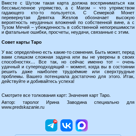
Вместе с Шутом такая карта должна восприниматься как
бессмысленное упрямство, а с Магом – что упрямством
гадающего кто-то пользуется. С Семеркой Монет
перевернутая Девятка Жезлов обозначает высокую
вероятность неудачных вложений по собственной вине, а с
Тузом Мечей – убежденность в собственной непогрешимости
и фатальные ошибки, просчеты, неудачи, связанные с этим.
Совет карты Таро
У вас определённо есть какие-то сомнения. Быть может, перед
вами слишком сложная задача или вы не уверены в своих
способностях… Все так, но сейчас именно тот – очень
удачный и суперподходящий – момент, когда вы в состоянии
решить даже наиболее трудоёмкие или сверхтрудные
проблемы. Вашего потенциала достаточно для этого. Итак,
действуйте и добивайтесь успеха!
Смотрите все толкования карт:
Значения карт Таро
.
Автор: таролог Ирина Заводина специально для
www.predskazanie.ru