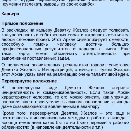
неумении извлекать выводы из своих ошибок.
Карьера
Прямое положение
В раскладах на карьеру Девятку Жезлов следует толковать
как уверенность в собственных силах и готовность взяться за
любой сложный проект. Этот Аркан символизирует смелость,
способную помочь человеку достичь больших
профессиональных результатов и карьерных высот. Еще
такая карта может обозначать ответственность при
выполнении поставленных задач.
О получении значительных результатов говорит сочетание
Девятки Жезлов с Императрицей, а вместе с Тузом Жезлов
этот Аркан указывает на реализацию очень талантливой идеи.
Перевернутое положение
В перевернутом виде Девятка Жезлов «теряет»
инициативность и коммуникабельность. Если такой Аркан
характеризует человека, то его можно описать как упрямца,
направляющего свои усилия в ложном направлении, а иногда
даже оказывающегося вовлеченным в авантюру.
Кроме того, перевернутая Девятка Жезлов – это еще и
неготовность к инновационным методам в работе, а иногда –
вообще нежелание каких бы то ни было перемен в рабочих
обязанностях (в направлении деятельности и т.п.)