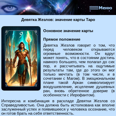
Девятка Жезлов: значение карты Таро
Основное значение карты
Прямое положение
Девятка Жезлов говорит о том, что
перед человеком открываются
огромные возможности. Он вдруг
может понять, что в состоянии достичь
намного большего, чем полагал до сих
пор, и рассчитывать на ощутимые
результаты там, где до этого он мог
только мечтать (в том числе, и в
сочетании с Магом). В эмоциональном
плане такой Аркан символизирует
воодушевление, исцеление душевных
ран, вновь обретенное доверие (в
особенности с Иерофантом).
Интересна и комбинация в раскладе Девятки Жезлов со
Справедливостью. Она должна быть истолкована как вполне
заслуженный успех и появившееся у человека осознание, что
он готов брать на себя ответственность.