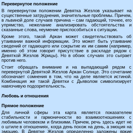
Перевернутое положение
В перевернутом положении Девятка Жезлов указывает на
существенные затруднения, значительные проблемы. Причем,
в львиной доле случаев причина – сам гадающий, точнее, его
упрямство, нежелание анализировать обстоятельства и
сказанные слова, неумение приспособиться к ситуации.
Кроме этого, такой Аркан может свидетельствовать об
утаивании важной информации. Это может быть утаивание
сведений от гадающего или сокрытие их им самим (например,
именно об этом говорит присутствие в раскладе рядом с
Девяткой Жезлов Жрицы). Но в обоих случаях это сыграет
против него.
Стоит обращать внимание и на выпадающий рядом с
перевернутой Девяткой Жезлов Аркан Солнце. Это сочетание
обозначает сомнения в том, что на деле является истиной.
Комбинация же такой Девятки с Дьяволом символизирует
навязчивую подозрительность.
Любовь и отношения
Прямое положение
Для личной сферы эта карта является показателем
стабильности и гармоничности во взаимоотношениях с
любимым человеком и близкими. Причем, речь здесь идет не
о штиле в отношениях, когда день похож на день, а эмоция на
эмоцию. В Девятке Жезлов определенно заложены яркие