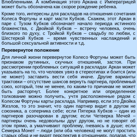
Влюбленными. А комбинация этого Аркана с Императрицей
может быть обозначена как скорое рождение ребенка.
Кроме того, интересны для раскладов на отношения сочетания
Колеса Фортуны и карт масти Кубков. Скажем, этот Аркан в
паре с Тузом Кубков обозначает начало периода истинного
блаженства, с Двойкой Кубков – встречу человека, очень
близкого по духу, с Тройкой Кубков – свадьбу по любви, с
Шестеркой Кубков – время чувственных наслаждений и
большой сексуальной активности и т.д.
Перевернутое положение
Для личной жизни перевернутое Колесо Фортуны может быть
признаком рутинных, скучных отношений, застоя. При
рассмотрении проблемных ситуаций в раскладах Аркан может
указывать на то, что человек увяз в стереотипах и боится (или
не может) заставить вести себя иначе. Другие варианты
трактовки – отсутствие шансов вернуть партнера, проблемный
союз, который, тем не менее, по каким-то причинам не может
быть расторгнут. Более конкретное или определенное
толкование можно получить, учтя расположенные рядом с
Колесом Фортуны карты расклада. Например, если это Двойка
Жезлов, то это значит, что один партнер видит в другом не
союзника, а соперника себе; если Пятерка Кубков – один из
партнеров разочарован в другом; если Четверка Мечей –
партнеры очень недовольны друг другом, но не говорят об
этом прямо, а умалчивают проблему, гневаясь в душе; если
Семерка Монет – люди (или оба человека) не могут простить
старых обид и не видят перспектив в отношениях, полагая, что