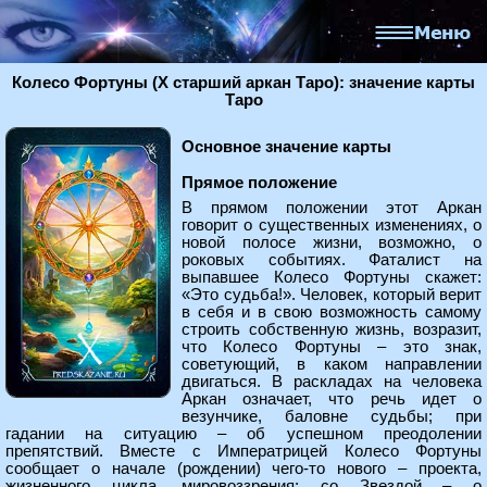
Колесо Фортуны (X старший аркан Таро): значение карты
Таро
Основное значение карты
Прямое положение
В прямом положении этот Аркан
говорит о существенных изменениях, о
новой полосе жизни, возможно, о
роковых событиях. Фаталист на
выпавшее Колесо Фортуны скажет:
«Это судьба!». Человек, который верит
в себя и в свою возможность самому
строить собственную жизнь, возразит,
что Колесо Фортуны – это знак,
советующий, в каком направлении
двигаться. В раскладах на человека
Аркан означает, что речь идет о
везунчике, баловне судьбы; при
гадании на ситуацию – об успешном преодолении
препятствий. Вместе с Императрицей Колесо Фортуны
сообщает о начале (рождении) чего-то нового – проекта,
жизненного цикла, мировоззрения; со Звездой – о