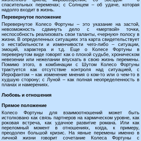
спасительных переменах; с Солнцем – об удаче, которая
надолго входит в жизнь.
Перевернутое положение
Перевернутое Колесо Фортуны – это указание на застой,
невозможность сдвинуть дело с «мертвой» точки,
неспособность реализовать свои таланты, «черную» полосу в
жизни. В определенных ситуациях эта карта свидетельствует
о нестабильности и изменчивости чего-либо – ситуации,
эмоций, характера и т.д. Еще о Колесе Фортуны в
перевернутом виде говорят как о плохой судьбе, хроническом
невезении или нежелании впускать в свою жизнь перемены.
Помимо этого, в комбинации с Шутом Колесо Фортуны
трактуется как отсутствие контроля над ситуацией, с
Иерофантом – как изменение мнения о ком-то или о чем-то в
худшую сторону; с Луной – как полная неопределенность в
планах и намерениях.
Любовь и отношения
Прямое положение
Колесо Фортуны для взаимоотношений может быть
истолковано как связь партнеров на кармическом уровне, как
роковая встреча, как удачное развитие романа. Или как
переломный момент в отношениях, когда, к примеру,
преодолен большой кризис. На явные перемены именно в
личной жизни говорит сочетание Колеса Фортуны с