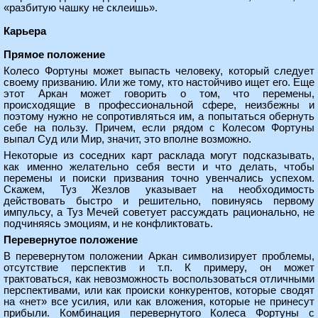
«разбитую чашку не склеишь».
Карьера
Прямое положение
Колесо Фортуны может выпасть человеку, который следует
своему призванию. Или же тому, кто настойчиво ищет его. Еще
этот Аркан может говорить о том, что перемены,
происходящие в профессиональной сфере, неизбежны и
поэтому нужно не сопротивляться им, а попытаться обернуть
себе на пользу. Причем, если рядом с Колесом Фортуны
выпал Суд или Мир, значит, это вполне возможно.
Некоторые из соседних карт расклада могут подсказывать,
как именно желательно себя вести и что делать, чтобы
перемены и поиски призвания точно увенчались успехом.
Скажем, Туз Жезлов указывает на необходимость
действовать быстро и решительно, повинуясь первому
импульсу, а Туз Мечей советует рассуждать рационально, не
подчиняясь эмоциям, и не конфликтовать.
Перевернутое положение
В перевернутом положении Аркан символизирует проблемы,
отсутствие перспектив и т.п. К примеру, он может
трактоваться, как невозможность воспользоваться отличными
перспективами, или как происки конкурентов, которые сводят
на «нет» все усилия, или как вложения, которые не принесут
прибыли. Комбинация перевернутого Колеса Фортуны с