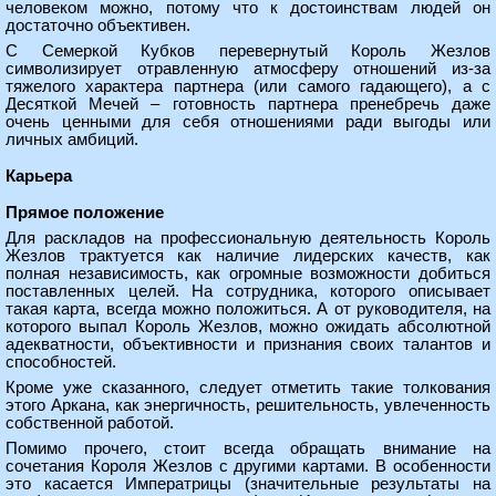
человеком можно, потому что к достоинствам людей он
достаточно объективен.
С Семеркой Кубков перевернутый Король Жезлов
символизирует отравленную атмосферу отношений из-за
тяжелого характера партнера (или самого гадающего), а с
Десяткой Мечей – готовность партнера пренебречь даже
очень ценными для себя отношениями ради выгоды или
личных амбиций.
Карьера
Прямое положение
Для раскладов на профессиональную деятельность Король
Жезлов трактуется как наличие лидерских качеств, как
полная независимость, как огромные возможности добиться
поставленных целей. На сотрудника, которого описывает
такая карта, всегда можно положиться. А от руководителя, на
которого выпал Король Жезлов, можно ожидать абсолютной
адекватности, объективности и признания своих талантов и
способностей.
Кроме уже сказанного, следует отметить такие толкования
этого Аркана, как энергичность, решительность, увлеченность
собственной работой.
Помимо прочего, стоит всегда обращать внимание на
сочетания Короля Жезлов с другими картами. В особенности
это касается Императрицы (значительные результаты на