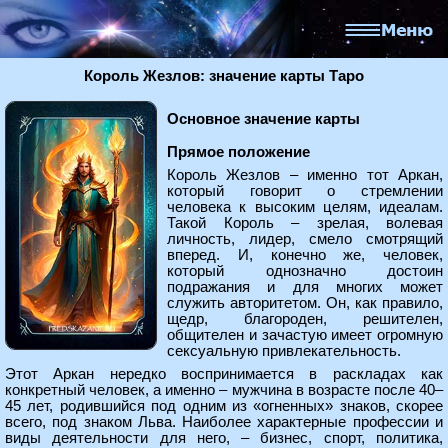
Король Жезлов: значение карты Таро
Основное значение карты
Прямое положение
Король Жезлов – именно тот Аркан,
который говорит о стремлении
человека к высоким целям, идеалам.
Такой Король – зрелая, волевая
личность, лидер, смело смотрящий
вперед. И, конечно же, человек,
который однозначно достоин
подражания и для многих может
служить авторитетом. Он, как правило,
щедр, благороден, решителен,
общителен и зачастую имеет огромную
сексуальную привлекательность.
Этот Аркан нередко воспринимается в раскладах как
конкретный человек, а именно – мужчина в возрасте после 40–
45 лет, родившийся под одним из «огненных» знаков, скорее
всего, под знаком Льва. Наиболее характерные профессии и
виды деятельности для него, – бизнес, спорт, политика,