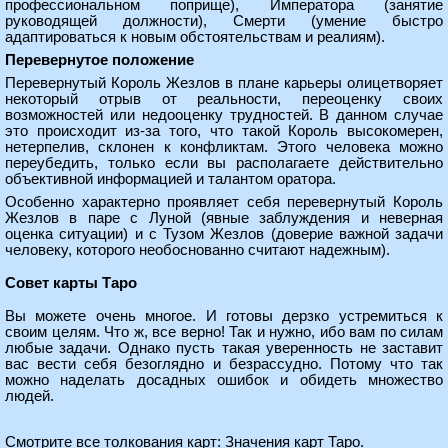
профессиональном поприще), Императора (занятие
руководящей должности), Смерти (умение быстро
адаптироваться к новым обстоятельствам и реалиям).
Перевернутое положение
Перевернутый Король Жезлов в плане карьеры олицетворяет
некоторый отрыв от реальности, переоценку своих
возможностей или недооценку трудностей. В данном случае
это происходит из-за того, что такой Король высокомерен,
нетерпелив, склонен к конфликтам. Этого человека можно
переубедить, только если вы располагаете действительно
объективной информацией и талантом оратора.
Особенно характерно проявляет себя перевернутый Король
Жезлов в паре с Луной (явные заблуждения и неверная
оценка ситуации) и с Тузом Жезлов (доверие важной задачи
человеку, которого необоснованно считают надежным).
Совет карты Таро
Вы можете очень многое. И готовы дерзко устремиться к
своим целям. Что ж, все верно! Так и нужно, ибо вам по силам
любые задачи. Однако пусть такая уверенность не заставит
вас вести себя безоглядно и безрассудно. Потому что так
можно наделать досадных ошибок и обидеть множество
людей.
Смотрите все толкования карт:
Значения карт Таро
.