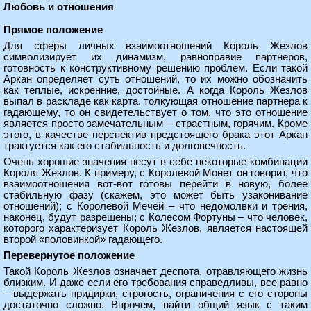
Любовь и отношения
Прямое положение
Для сферы личных взаимоотношений Король Жезлов
символизирует их динамизм, равноправие партнеров,
готовность к конструктивному решению проблем. Если такой
Аркан определяет суть отношений, то их можно обозначить
как теплые, искренние, достойные. А когда Король Жезлов
выпал в раскладе как карта, толкующая отношение партнера к
гадающему, то он свидетельствует о том, что это отношение
является просто замечательным – страстным, горячим. Кроме
этого, в качестве перспектив предстоящего брака этот Аркан
трактуется как его стабильность и долговечность.
Очень хорошие значения несут в себе некоторые комбинации
Короля Жезлов. К примеру, с Королевой Монет он говорит, что
взаимоотношения вот-вот готовы перейти в новую, более
стабильную фазу (скажем, это может быть узаконивание
отношений); с Королевой Мечей – что недомолвки и трения,
наконец, будут разрешены; с Колесом Фортуны – что человек,
которого характеризует Король Жезлов, является настоящей
второй «половинкой» гадающего.
Перевернутое положение
Такой Король Жезлов означает деспота, отравляющего жизнь
близким. И даже если его требования справедливы, все равно
– выдержать придирки, строгость, ограничения с его стороны
достаточно сложно. Впрочем, найти общий язык с таким