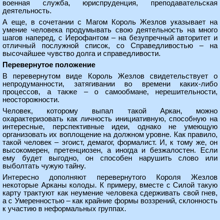
военная служба, юриспруденция, преподавательская
деятельность.
А еще, в сочетании с Магом Король Жезлов указывает на
умение человека продумывать свою деятельность на много
шагов наперед, с Иерофантом – на безупречный авторитет и
отличный послужной список, со Справедливостью – на
высочайшее чувство долга и справедливости.
Перевернутое положение
В перевернутом виде Король Жезлов свидетельствует о
непродуманности, затягивании во времени каких-либо
процессов, а также – о самообмане, нерешительности,
неосторожности.
Человек, которому выпал такой Аркан, можно
охарактеризовать как личность инициативную, способную на
интересные, перспективные идеи, однако не умеющую
организовать их воплощение на должном уровне. Как правило,
такой человек – эгоист, демагог, формалист. И, к тому же, он
высокомерен, претенциозен, а иногда и безжалостен. Если
ему будет выгодно, он способен нарушить слово или
выболтать чужую тайну.
Интересно дополняют перевернутого Короля Жезлов
некоторые Арканы колоды. К примеру, вместе с Силой такую
карту трактуют как неумение человека сдерживать свой гнев,
а с Умеренностью – как крайние формы воззрений, склонность
к участию в неформальных группах.