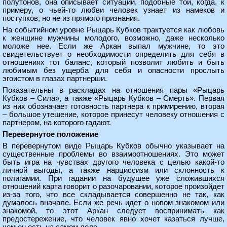
полутонов, она описывает ситуации, подобные той, когда, к
примеру, о чьей-то любви человек узнает из намеков и
поступков, но не из прямого признания.
На событийном уровне Рыцарь Кубков трактуется как любовь
к женщине мужчины молодого, возможно, даже несколько
моложе нее. Если же Аркан выпал мужчине, то это
свидетельствует о необходимости определить для себя в
отношениях тот баланс, который позволит любить и быть
любимым без ущерба для себя и опасности прослыть
эгоистом в глазах партнерши.
Показательны в раскладах на отношения пары «Рыцарь
Кубков – Сила», а также «Рыцарь Кубков – Смерть». Первая
из них обозначает готовность партнера к примирению, вторая
– большое утешение, которое принесут человеку отношения с
партнером, на которого гадают.
Перевернутое положение
В перевернутом виде Рыцарь Кубков обычно указывает на
существенные проблемы во взаимоотношениях. Это может
быть игра на чувствах другого человека с целью какой-то
личной выгоды, а также нарциссизм или склонность к
полигамии. При гадании на будущее уже сложившихся
отношений карта говорит о разочаровании, которое произойдет
из-за того, что все складывается совершенно не так, как
думалось вначале. Если же речь идет о новом знакомом или
знакомой, то этот Аркан следует воспринимать как
предостережение, что человек явно хочет казаться лучше,