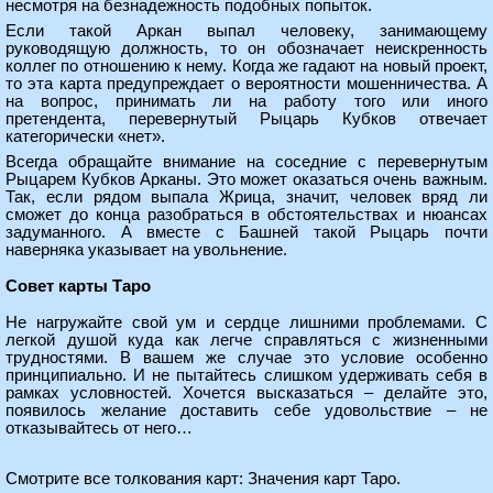
несмотря на безнадежность подобных попыток.
Если такой Аркан выпал человеку, занимающему
руководящую должность, то он обозначает неискренность
коллег по отношению к нему. Когда же гадают на новый проект,
то эта карта предупреждает о вероятности мошенничества. А
на вопрос, принимать ли на работу того или иного
претендента, перевернутый Рыцарь Кубков отвечает
категорически «нет».
Всегда обращайте внимание на соседние с перевернутым
Рыцарем Кубков Арканы. Это может оказаться очень важным.
Так, если рядом выпала Жрица, значит, человек вряд ли
сможет до конца разобраться в обстоятельствах и нюансах
задуманного. А вместе с Башней такой Рыцарь почти
наверняка указывает на увольнение.
Совет карты Таро
Не нагружайте свой ум и сердце лишними проблемами. С
легкой душой куда как легче справляться с жизненными
трудностями. В вашем же случае это условие особенно
принципиально. И не пытайтесь слишком удерживать себя в
рамках условностей. Хочется высказаться – делайте это,
появилось желание доставить себе удовольствие – не
отказывайтесь от него…
Смотрите все толкования карт:
Значения карт Таро
.