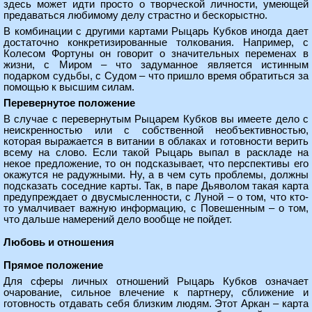
здесь может идти просто о творческой личности, умеющей
предаваться любимому делу страстно и бескорыстно.
В комбинации с другими картами Рыцарь Кубков иногда дает
достаточно конкретизированные толкования. Например, с
Колесом Фортуны он говорит о значительных переменах в
жизни, с Миром – что задуманное является истинным
подарком судьбы, с Судом – что пришло время обратиться за
помощью к высшим силам.
Перевернутое положение
В случае с перевернутым Рыцарем Кубков вы имеете дело с
неискренностью или с собственной необъективностью,
которая выражается в витании в облаках и готовности верить
всему на слово. Если такой Рыцарь выпал в раскладе на
некое предложение, то он подсказывает, что перспективы его
окажутся не радужными. Ну, а в чем суть проблемы, должны
подсказать соседние карты. Так, в паре Дьяволом такая карта
предупреждает о двусмысленности, с Луной – о том, что кто-
то умалчивает важную информацию, с Повешенным – о том,
что дальше намерений дело вообще не пойдет.
Любовь и отношения
Прямое положение
Для сферы личных отношений Рыцарь Кубков означает
очарование, сильное влечение к партнеру, сближение и
готовность отдавать себя близким людям. Этот Аркан – карта