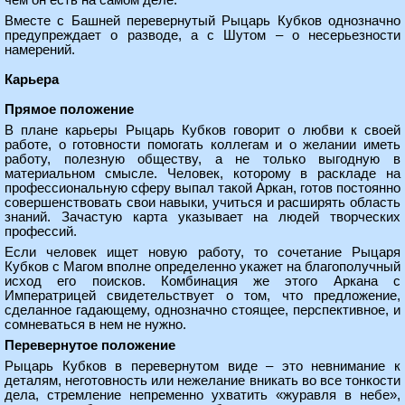
чем он есть на самом деле.
Вместе с Башней перевернутый Рыцарь Кубков однозначно
предупреждает о разводе, а с Шутом – о несерьезности
намерений.
Карьера
Прямое положение
В плане карьеры Рыцарь Кубков говорит о любви к своей
работе, о готовности помогать коллегам и о желании иметь
работу, полезную обществу, а не только выгодную в
материальном смысле. Человек, которому в раскладе на
профессиональную сферу выпал такой Аркан, готов постоянно
совершенствовать свои навыки, учиться и расширять область
знаний. Зачастую карта указывает на людей творческих
профессий.
Если человек ищет новую работу, то сочетание Рыцаря
Кубков с Магом вполне определенно укажет на благополучный
исход его поисков. Комбинация же этого Аркана с
Императрицей свидетельствует о том, что предложение,
сделанное гадающему, однозначно стоящее, перспективное, и
сомневаться в нем не нужно.
Перевернутое положение
Рыцарь Кубков в перевернутом виде – это невнимание к
деталям, неготовность или нежелание вникать во все тонкости
дела, стремление непременно ухватить «журавля в небе»,