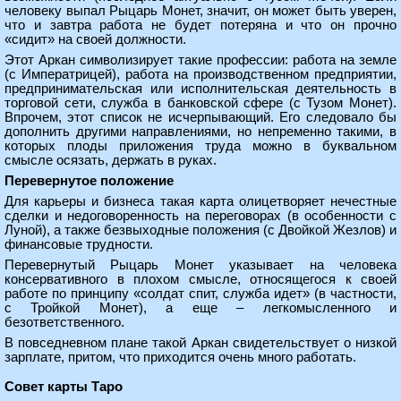
человеку выпал Рыцарь Монет, значит, он может быть уверен,
что и завтра работа не будет потеряна и что он прочно
«сидит» на своей должности.
Этот Аркан символизирует такие профессии: работа на земле
(с Императрицей), работа на производственном предприятии,
предпринимательская или исполнительская деятельность в
торговой сети, служба в банковской сфере (с Тузом Монет).
Впрочем, этот список не исчерпывающий. Его следовало бы
дополнить другими направлениями, но непременно такими, в
которых плоды приложения труда можно в буквальном
смысле осязать, держать в руках.
Перевернутое положение
Для карьеры и бизнеса такая карта олицетворяет нечестные
сделки и недоговоренность на переговорах (в особенности с
Луной), а также безвыходные положения (с Двойкой Жезлов) и
финансовые трудности.
Перевернутый Рыцарь Монет указывает на человека
консервативного в плохом смысле, относящегося к своей
работе по принципу «солдат спит, служба идет» (в частности,
с Тройкой Монет), а еще – легкомысленного и
безответственного.
В повседневном плане такой Аркан свидетельствует о низкой
зарплате, притом, что приходится очень много работать.
Совет карты Таро