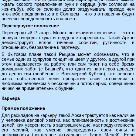
ждать скорого предложения руки и сердца (или согласия на
женитьбу), ибо он склонен долго раздумывать, прежде чем
что-либо предпринять; а с Солнцем – что в отношения будут
внесены определенность и ясность.
Перевернутое положение
Перевернутый Рыцарь Монет во взаимоотношениях – это в
первую очередь скука и неудовлетворенность. Такой Аркан
демонстрирует вялое течение событий, рутинность в
отношениях, безразличие к партнеру.
В бытовом плане такой Рыцарь может обозначать, что в
семье один из супругов «сидит на шее» у другого, а другой при
этом надрывается на работе или сам тянет на себе бремя
домашних забот (с Башней), что один из партнеров доведен
до депрессии (особенно с Восьмеркой Кубков), что человек
из-за собственной лени превратил свои отношения с
любимым человеком в бесконечный поток серых, совершенно
ничем не примечательных будней.
Карьера
Прямое положение
Для раскладов на карьеру такой Аркан трактуется как наличие
у человека деловой хватки, как планомерность в достижении
целей, как уверенность в завтрашнем дне, как продуктивность
его усилий, как умение распределять свои силы и
возможности (последнее актуально с Тузом Мечей). Если