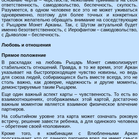
основные черты – черствость, нежелание принимать на себя
ответственность, самодовольство, беспечность, скупость.
Разумеется, в одном человеке все это не может уживаться
одновременно, поэтому для более точных и конкретных
трактовок желательно обращать внимание на соседствующие
с Рыцарем Монет Арканы. Так, с Шутом актуальной будет
именно безответственность, с Иерофантом – самодовольство,
с Дьяволом – беспечность.
Любовь и отношения
Прямое положение
В раскладах на любовь Рыцарь Монет символизирует
стабильность отношений. Правда, в то же время, этот Аркан
указывает на быстропроходящее чувство новизны, но ведь
для союза людей, собирающихся быть вместе всегда, это не
столь важно, как доверие, надежность и другие моменты,
демонстрируемые таким Рыцарем.
Еще один важный аспект карты – чувственность. То есть во
взаимоотношениях, отображаемых этой картой, достаточно
важным моментом является взаимное физическое влечение
партнеров.
На событийном уровне эта карта может означать роковую
встречу, решение завести ребенка, а для одинокого человека
– обретение своей «половинки».
Кроме того, в комбинации с Влюбленными Аркан
подсказывает, что от данного партнера вряд ли имеет смысл