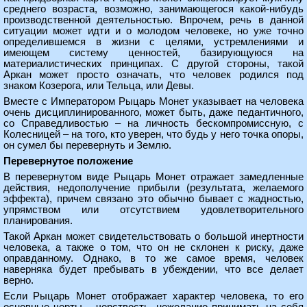
среднего возраста, возможно, занимающегося какой-нибудь
производственной деятельностью. Впрочем, речь в данной
ситуации может идти и о молодом человеке, но уже точно
определившемся в жизни с целями, устремлениями и
имеющем систему ценностей, базирующуюся на
материалистических принципах. С другой стороны, такой
Аркан может просто означать, что человек родился под
знаком Козерога, или Тельца, или Девы.
Вместе с Императором Рыцарь Монет указывает на человека
очень дисциплинированного, может быть, даже педантичного,
со Справедливостью – на личность бескомпромиссную, с
Колесницей – на того, кто уверен, что будь у него точка опоры,
он сумел бы перевернуть и Землю.
Перевернутое положение
В перевернутом виде Рыцарь Монет отражает замедленные
действия, недополучение прибыли (результата, желаемого
эффекта), причем связано это обычно бывает с жадностью,
упрямством или отсутствием удовлетворительного
планирования.
Такой Аркан может свидетельствовать о большой инертности
человека, а также о том, что он не склонен к риску, даже
оправданному. Однако, в то же самое время, человек
наверняка будет пребывать в убеждении, что все делает
верно.
Если Рыцарь Монет отображает характер человека, то его