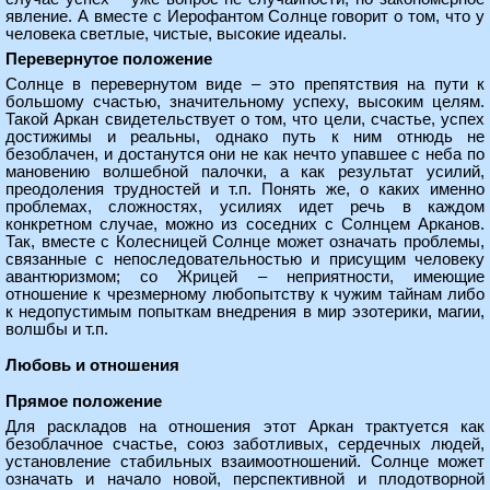
явление. А вместе с Иерофантом Солнце говорит о том, что у
человека светлые, чистые, высокие идеалы.
Перевернутое положение
Солнце в перевернутом виде – это препятствия на пути к
большому счастью, значительному успеху, высоким целям.
Такой Аркан свидетельствует о том, что цели, счастье, успех
достижимы и реальны, однако путь к ним отнюдь не
безоблачен, и достанутся они не как нечто упавшее с неба по
мановению волшебной палочки, а как результат усилий,
преодоления трудностей и т.п. Понять же, о каких именно
проблемах, сложностях, усилиях идет речь в каждом
конкретном случае, можно из соседних с Солнцем Арканов.
Так, вместе с Колесницей Солнце может означать проблемы,
связанные с непоследовательностью и присущим человеку
авантюризмом; со Жрицей – неприятности, имеющие
отношение к чрезмерному любопытству к чужим тайнам либо
к недопустимым попыткам внедрения в мир эзотерики, магии,
волшбы и т.п.
Любовь и отношения
Прямое положение
Для раскладов на отношения этот Аркан трактуется как
безоблачное счастье, союз заботливых, сердечных людей,
установление стабильных взаимоотношений. Солнце может
означать и начало новой, перспективной и плодотворной