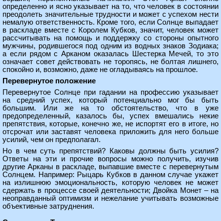
определенно и ясно указывает на то, что человек в состоянии
преодолеть значительные трудности и может с успехом нести
немалую ответственность. Кроме того, если Солнце выпадает
в раскладе вместе с Королем Кубков, значит, человек может
рассчитывать на помощь и поддержку со стороны опытного
мужчины, родившегося под одним из водных знаков Зодиака;
а если рядом с Арканом оказалась Шестерка Мечей, то это
означает совет действовать не торопясь, не болтая лишнего,
спокойно и, возможно, даже не огладываясь на прошлое.
Перевернутое положение
Перевернутое Солнце при гадании на профессию указывает
на средний успех, который потенциально мог бы быть
большим. Или же на то обстоятельство, что в уже
предопределенный, казалось бы, успех вмешались некие
препятствия, которые, конечно же, не испортят его в итоге, но
отсрочат или заставят человека приложить для него больше
усилий, чем он предполагал.
Но в чем суть препятствий? Каковы должны быть усилия?
Ответы на эти и прочие вопросы можно получить, изучив
другие Арканы в раскладе, выпавшие вместе с перевернутым
Солнцем. Например: Рыцарь Кубков в данном случае укажет
на излишнюю эмоциональность, которую человек не может
сдержать в процессе своей деятельности; Двойка Монет – на
неоправданный оптимизм и нежелание учитывать возможные
объективные затруднения.