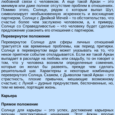
любовной связи с человеком. А еще такой Аркан – это
минимум или даже полное отсутствие проблем в отношениях.
Помимо этого, Солнце, рядом с которым выпал Шут,
символизирует необыкновенную искренность и восхищение
партнером, Солнце с Двойкой Мечей – то обстоятельство, что
счастье более чем заслужено человеком, а, к примеру,
Солнце со Справедливостью – что человеку будет сделано
предложение узаконить его отношения с партнером.
Перевернутое положение
Перевернутое Солнце для сферы личных отношений
трактуется как временные проблемы, как период притирки.
Солнце в перевернутом виде может указывать на то, что
некое приятное событие откладывается. Если же такой Аркан
выпадает в раскладе на любовь или свадьбу, то он говорит о
том, что у человека возникли определенные сомнения,
которые он желал бы развеять, прежде чем сделать
решительный шаг. Характерны и некоторые комбинации
перевернутого Солнца. Скажем, с Дьяволом такой Аркан – это
страстность, плохие привычки, мешающие возможному
счастью; с Луной – дурные предчувствия, беспочвенные, но,
тем не менее, портящие жизнь.
Карьера
Прямое положение
Солнце для карьеры – это успех, достижение карьерных
вершин, перспективные начинания. Этот Аркан вполне