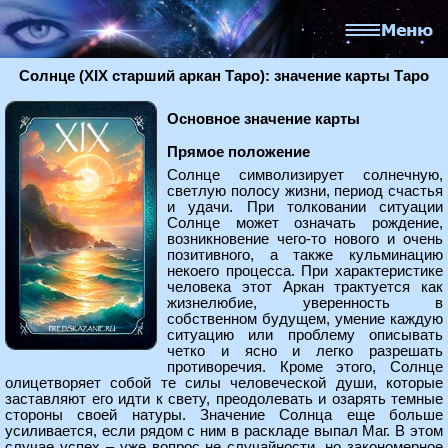
Солнце (XIX старший аркан Таро): значение карты Таро
Основное значение карты
Прямое положение
Солнце символизирует солнечную,
светлую полосу жизни, период счастья
и удачи. При толковании ситуации
Солнце может означать рождение,
возникновение чего-то нового и очень
позитивного, а также кульминацию
некоего процесса. При характеристике
человека этот Аркан трактуется как
жизнелюбие, уверенность в
собственном будущем, умение каждую
ситуацию или проблему описывать
четко и ясно и легко разрешать
противоречия. Кроме этого, Солнце
олицетворяет собой те силы человеческой души, которые
заставляют его идти к свету, преодолевать и озарять темные
стороны своей натуры. Значение Солнца еще больше
усиливается, если рядом с ним в раскладе выпал Маг. В этом
случае успех – уже вопрос не случайности, но закономерное