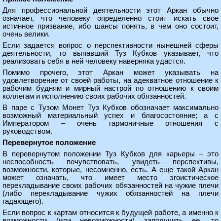
Для профессиональной деятельности этот Аркан обычно
означает, что человеку определенно стоит искать свое
истинное призвание, ибо шансы понять, в чем оно состоит,
очень велики.
Если задается вопрос о перспективности нынешней сферы
деятельности, то выпавший Туз Кубков указывает, что
реализовать себя в ней человеку наверняка удастся.
Помимо прочего, этот Аркан может указывать на
удовлетворение от своей работы, на адекватное отношение к
рабочим будням и мирный настрой по отношению к своим
коллегам и исполнению своих рабочих обязанностей.
В паре с Тузом Монет Туз Кубков обозначает максимально
возможный материальный успех и благосостояние; а с
Императором – очень гармоничные отношения с
руководством.
Перевернутое положение
В перевернутом положении Туз Кубков для карьеры – это
неспособность почувствовать, увидеть перспективы,
возможности, которые, несомненно, есть. А еще такой Аркан
может означать, что имеет место эгоистическое
перекладывание своих рабочих обязанностей на чужие плечи
(либо перекладывание чужих обязанностей на плечи
гадающего).
Если вопрос к картам относится к будущей работе, а именно к
возможности (или невозможности) заполучить ее, то