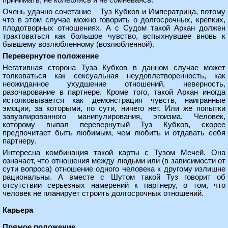
принимать, не колеблясь и не сомневаясь.
Очень удачно сочетание – Туз Кубков и Императрица, потому
что в этом случае можно говорить о долгосрочных, крепких,
плодотворных отношениях. А с Судом такой Аркан должен
трактоваться как большое чувство, вспыхнувшее вновь к
бывшему возлюбленному (возлюбленной).
Перевернутое положение
Негативная сторона Туза Кубков в данном случае может
толковаться как сексуальная неудовлетворенность, как
неожиданное ухудшение отношений, неверность,
разочарование в партнере. Кроме того, такой Аркан иногда
истолковывается как демонстрация чувств, наигранные
эмоции, за которыми, по сути, ничего нет. Или же попытки
завуалированного манипулирования, эгоизма. Человек,
которому выпал перевернутый Туз Кубков, скорее
предпочитает быть любимым, чем любить и отдавать себя
партнеру.
Интересна комбинация такой карты с Тузом Мечей. Она
означает, что отношения между людьми или (в зависимости от
сути вопроса) отношение одного человека к другому излишне
рациональны. А вместе с Шутом такой Туз говорит об
отсутствии серьезных намерений к партнеру, о том, что
человек не планирует строить долгосрочных отношений.
Карьера
Прямое положение