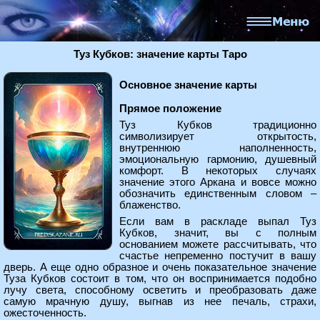
Туз Кубков: значение карты Таро
Основное значение карты
Прямое положение
Туз Кубков традиционно
символизирует открытость,
внутреннюю наполненность,
эмоциональную гармонию, душевный
комфорт. В некоторых случаях
значение этого Аркана и вовсе можно
обозначить единственным словом –
блаженство.
Если вам в раскладе выпал Туз
Кубков, значит, вы с полным
основанием можете рассчитывать, что
счастье непременно постучит в вашу
дверь. А еще одно образное и очень показательное значение
Туза Кубков состоит в том, что он воспринимается подобно
лучу света, способному осветить и преобразовать даже
самую мрачную душу, выгнав из нее печаль, страхи,
ожесточенность.