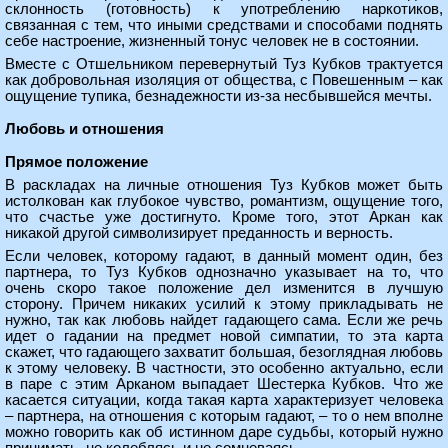
склонность (готовность) к употреблению наркотиков,
связанная с тем, что иными средствами и способами поднять
себе настроение, жизненный тонус человек не в состоянии.
Вместе с Отшельником перевернутый Туз Кубков трактуется
как добровольная изоляция от общества, с Повешенным – как
ощущение тупика, безнадежности из-за несбывшейся мечты.
Любовь и отношения
Прямое положение
В раскладах на личные отношения Туз Кубков может быть
истолкован как глубокое чувство, романтизм, ощущение того,
что счастье уже достигнуто. Кроме того, этот Аркан как
никакой другой символизирует преданность и верность.
Если человек, которому гадают, в данный момент один, без
партнера, то Туз Кубков однозначно указывает на то, что
очень скоро такое положение дел изменится в лучшую
сторону. Причем никаких усилий к этому прикладывать не
нужно, так как любовь найдет гадающего сама. Если же речь
идет о гадании на предмет новой симпатии, то эта карта
скажет, что гадающего захватит большая, безоглядная любовь
к этому человеку. В частности, это особенно актуально, если
в паре с этим Арканом выпадает Шестерка Кубков. Что же
касается ситуации, когда такая карта характеризует человека
– партнера, на отношения с которым гадают, – то о нем вполне
можно говорить как об истинном даре судьбы, который нужно