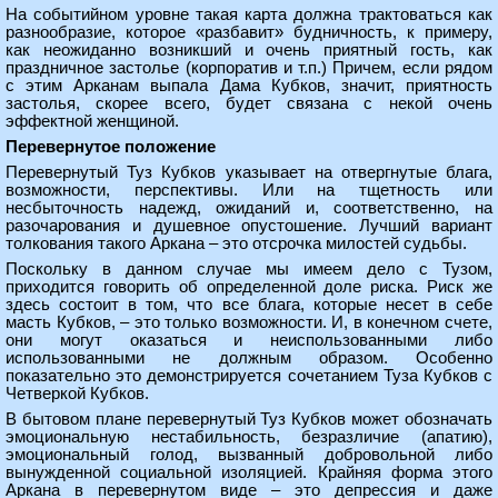
На событийном уровне такая карта должна трактоваться как
разнообразие, которое «разбавит» будничность, к примеру,
как неожиданно возникший и очень приятный гость, как
праздничное застолье (корпоратив и т.п.) Причем, если рядом
с этим Арканам выпала Дама Кубков, значит, приятность
застолья, скорее всего, будет связана с некой очень
эффектной женщиной.
Перевернутое положение
Перевернутый Туз Кубков указывает на отвергнутые блага,
возможности, перспективы. Или на тщетность или
несбыточность надежд, ожиданий и, соответственно, на
разочарования и душевное опустошение. Лучший вариант
толкования такого Аркана – это отсрочка милостей судьбы.
Поскольку в данном случае мы имеем дело с Тузом,
приходится говорить об определенной доле риска. Риск же
здесь состоит в том, что все блага, которые несет в себе
масть Кубков, – это только возможности. И, в конечном счете,
они могут оказаться и неиспользованными либо
использованными не должным образом. Особенно
показательно это демонстрируется сочетанием Туза Кубков с
Четверкой Кубков.
В бытовом плане перевернутый Туз Кубков может обозначать
эмоциональную нестабильность, безразличие (апатию),
эмоциональный голод, вызванный добровольной либо
вынужденной социальной изоляцией. Крайняя форма этого
Аркана в перевернутом виде – это депрессия и даже