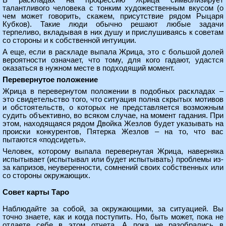
В раскладах на профессию Жрица символизирует
талантливого человека с тонким художественным вкусом (о
чем может говорить, скажем, присутствие рядом Рыцаря
Кубков). Такие люди обычно решают любые задачи
терпеливо, вкладывая в них душу и прислушиваясь к советам
со стороны и к собственной интуиции.
А еще, если в раскладе выпала Жрица, это с большой долей
вероятности означает, что тому, для кого гадают, удастся
оказаться в нужном месте в подходящий момент.
Перевернутое положение
Жрица в перевернутом положении в подобных раскладах –
это свидетельство того, что ситуация полна скрытых мотивов
и обстоятельств, о которых не представляется возможным
судить объективно, во всяком случае, на момент гадания. При
этом, находящаяся рядом Двойка Жезлов будет указывать на
происки конкурентов, Пятерка Жезлов – на то, что вас
пытаются «подсидеть».
Человек, которому выпала перевернутая Жрица, наверняка
испытывает (испытывал или будет испытывать) проблемы из-
за капризов, неуверенности, сомнений своих собственных или
со стороны окружающих.
Совет карты Таро
Наблюдайте за собой, за окружающими, за ситуацией. Вы
точно знаете, как и когда поступить. Но, быть может, пока не
отдаете себе в этом отчета. А пока не разобрались в