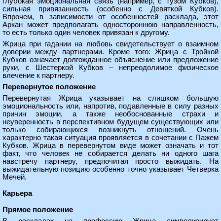
глубокая эмоциональная связь (например, с Тузом Кубков),
сильная привязанность (особенно с Девяткой Кубков).
Впрочем, в зависимости от особенностей расклада, этот
Аркан может предполагать одностороннюю направленность,
то есть только один человек привязан к другому.
Жрица при гадании на любовь свидетельствует о взаимном
доверии между партнерами. Кроме того: Жрица с Тройкой
Кубков означает долгожданное объяснение или предложение
руки, с Шестеркой Кубков – непреодолимое физическое
влечение к партнеру.
Перевернутое положение
Перевернутая Жрица указывает на слишком большую
эмоциональность или, напротив, подавленные в силу разных
причин эмоции, а также необоснованные страхи и
неуверенность в перспективном будущем существующих или
только собирающихся возникнуть отношений. Очень
характерно такая ситуация проявляется в сочетании с Пажем
Кубков. Жрица в перевернутом виде может означать и тот
факт, что человек не собирается делать ни одного шага
навстречу партнеру, предпочитая просто выжидать. На
выжидательную позицию особенно точно указывает Четверка
Мечей.
Карьера
Прямое положение