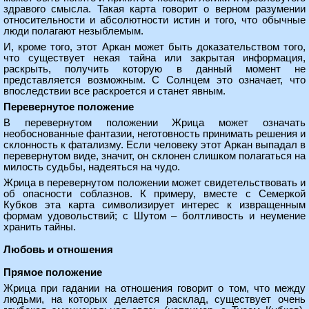
здравого смысла. Такая карта говорит о верном разумении
относительности и абсолютности истин и того, что обычные
люди полагают незыблемым.
И, кроме того, этот Аркан может быть доказательством того,
что существует некая тайна или закрытая информация,
раскрыть, получить которую в данный момент не
представляется возможным. С Солнцем это означает, что
впоследствии все раскроется и станет явным.
Перевернутое положение
В перевернутом положении Жрица может означать
необоснованные фантазии, неготовность принимать решения и
склонность к фатализму. Если человеку этот Аркан выпадал в
перевернутом виде, значит, он склонен слишком полагаться на
милость судьбы, надеяться на чудо.
Жрица в перевернутом положении может свидетельствовать и
об опасности соблазнов. К примеру, вместе с Семеркой
Кубков эта карта символизирует интерес к извращенным
формам удовольствий; с Шутом – болтливость и неумение
хранить тайны.
Любовь и отношения
Прямое положение
Жрица при гадании на отношения говорит о том, что между
людьми, на которых делается расклад, существует очень