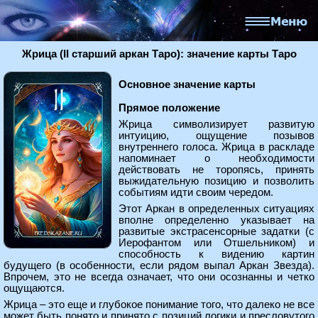
Жрица (II старший аркан Таро): значение карты Таро
Основное значение карты
Прямое положение
Жрица символизирует развитую
интуицию, ощущение позывов
внутреннего голоса. Жрица в раскладе
напоминает о необходимости
действовать не торопясь, принять
выжидательную позицию и позволить
событиям идти своим чередом.
Этот Аркан в определенных ситуациях
вполне определенно указывает на
развитые экстрасенсорные задатки (с
Иерофантом или Отшельником) и
способность к видению картин
будущего (в особенности, если рядом выпал Аркан Звезда).
Впрочем, это не всегда означает, что они осознанны и четко
ощущаются.
Жрица – это еще и глубокое понимание того, что далеко не все
может быть понято и принято с позиций логики и пресловутого