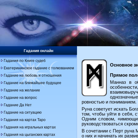
Гадания онлайн
Гадания по Книге судеб
Основное з
Екатерининское гадание с толкованием
Прямое пол
Гадание на любовь и отношения
Манназ в о
Гадание на ближайшее будущее
особенности,
Гадание на желание
взаимовыруч
однозначные
Гадание на вопрос
ровностью и пониманием.
Гадание Да Нет
Руна советует искать Бог
Гадание на ситуацию
том, чтобы уйти в себя, 
Одним словом, «имеющий
Гадания на картах Таро
руководствоваться скром
Гадания на игральных картах
В сочетании с Перт руна 
Гадания на цыганских картах
о них и начинать их разви