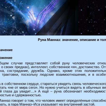
Руна Манназ: значение, описание и то
начение
ожение
бщем случае представляет собой руну человеческих отнош
 о своих предках), интеллект, собственное «я», достоинство. 
ка, сострадание, дружба. Однако, кроме этих положитель
 трактовки, поскольку людские взаимоотношения, и в особ
а в собственном сердце, стараться увидеть связь человеческог
стать «не от мира сего». Но нужно учиться видеть в обычных 
 глаза да увидит…» А ещё – руна обозначает необходимость
ностью и сдержанностью.
Манназ говорит о том, что человек имеет определённые способн
вать, а пара Манназ–Иса указывает на внутренний застой.