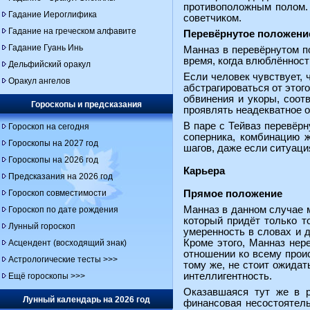
противоположным полом. 
Гадание Иероглифика
советчиком.
Гадание на греческом алфавите
Перевёрнутое положени
Гадание Гуань Инь
Манназ в перевёрнутом по
время, когда влюблённост
Дельфийский оракул
Если человек чувствует, 
Оракул ангелов
абстрагироваться от этог
обвинения и укоры, соот
Гороскопы и предсказания
проявлять неадекватное о
В паре с Тейваз перевёр
Гороскоп на сегодня
соперника, комбинацию ж
Гороскопы на 2027 год
шагов, даже если ситуаци
Гороскопы на 2026 год
Карьера
Предсказания на 2026 год
Гороскоп совместимости
Прямое положение
Манназ в данном случае м
Гороскоп по дате рождения
который придёт только т
Лунный гороскоп
умеренность в словах и д
Кроме этого, Манназ нере
Асцендент (восходящий знак)
отношении ко всему прои
Астрологические тесты >>>
тому же, не стоит ожидат
интеллигентность.
Ещё гороскопы >>>
Оказавшаяся тут же в р
Лунный календарь на 2026 год
финансовая несостоятель