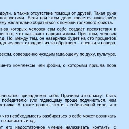
руги, а также отсутствие помощи от друзей. Такая руна
ложностями. Если при этом дело касается каких-либо
щему желательно обратиться к помощи толкового юриста.
з-за которых человек сам себе создаёт препятствия к
и того, что называют нарциссизмом. При этом, человек
.д. Но, между тем, он наверняка будет на сто процентов
гда человек страдает из-за обратного – спешки и напора.
овеком, совершенно чуждым гадающему по духу, культуре,
кие-то комплексы или фобии, с которыми пришла пора
олностью принадлежит себе. Причины этого могут быть
к победителю, или гадающему проще подчиниться, чем
тчика. А также понять, что и в собственной силе, и в
у что необходимость разбираться в себе может возникать
не зависеть и т.д.
т его недостаточное умение налаживать контакты с