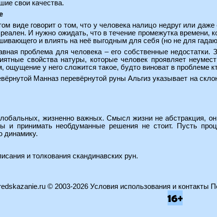
шие свои качества.
е
ом виде говорит о том, что у человека налицо недруг или даже 
реален. И нужно ожидать, что в течение промежутка времени, к
ивающего и влиять на неё выгодным для себя (но не для гадаю
лавная проблема для человека – его собственные недостатки.
иятные свойства натуры, которые человек проявляет неумес
, ощущение у него сложится такое, будто виноват в проблеме кто
евёрнутой Манназ перевёрнутой руны Альгиз указывает на скло
глобальных, жизненно важных. Смысл жизни не абстракция, он
ы и принимать необдуманные решения не стоит. Пусть проц
ю динамику.
писания и толкования скандинавских рун
.
edskazanie.ru
© 2003-2026
Условия использования и контакты
П