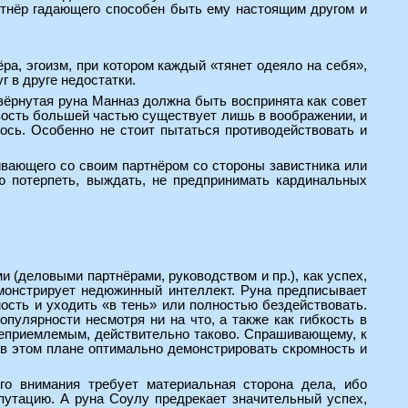
артнёр гадающего способен быть ему настоящим другом и
ра, эгоизм, при котором каждый «тянет одеяло на себя»,
г в друге недостатки.
евёрнутая руна Манназ должна быть воспринята как совет
ливость большей частью существует лишь в воображении, и
лось. Особенно не стоит пытаться противодействовать и
вающего со своим партнёром со стороны завистника или
ю потерпеть, выждать, не предпринимать кардинальных
и (деловыми партнёрами, руководством и пр.), как успех,
демонстрирует недюжинный интеллект. Руна предписывает
ность и уходить «в тень» или полностью бездействовать.
опулярности несмотря ни на что, а также как гибкость в
неприемлемым, действительно таково. Спрашивающему, к
; в этом плане оптимально демонстрировать скромность и
го внимания требует материальная сторона дела, ибо
путацию. А руна Соулу предрекает значительный успех,