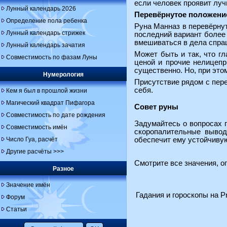
если человек проявит луч
Лунный календарь 2026
Перевёрнутое положени
Определение пола ребенка
Руна Манназ в перевёрнут
Лунный календарь стрижек
последний вариант более 
вмешиваться в дела спраш
Лунный календарь зачатия
Может быть и так, что г
Совместимость по фазам Луны
ценой и прочие нелицепр
существенно. Но, при этом
Нумерология
Присутствие рядом с пер
себя.
Кем я был в прошлой жизни
Магический квадрат Пифагора
Совет руны
Совместимость по дате рождения
Задумайтесь о вопросах 
Совместимость имён
скоропалительные вывод
Число Гуа, расчёт
обеспечит ему устойчиву
Другие расчёты >>>
Смотрите все
значения, о
Разное
Значение имён
Гадания и гороскопы на Pr
Форум
Статьи