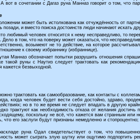
А вот в сочетании с Дагаз руна Манназ говорит о том, что п
е
ложении может быть истолкована как отчуждённость от партнё
ь позади, и вместо поиска достоинств люди начинают искать дру
что любимый человек относится к нему несправедливо, то пер
о. Дело в том, что на поверку может оказаться, что несправед
ветственно, возымеют не то действие, на которое рассчитыва
тношение к своему избраннику (избраннице).
нутая Манназ обозначает попытки разрушить отношения спраши
е такой руны с Наутиз следует трактовать как рекомендаци
я кажется безвыходной.
ожно трактовать как самообразование, как контакты с коллегам
огда, когда человек будет вести себя достойно, здраво, про
ействиях; но в то же время не следует впадать в другую край
дко трактуют как необходимость отказа от желания достичь п
сходящему, поскольку не всё, что кажется вам странным или 
ь, что его заслуги будут признаны немедленно и стопроцентно
аскладе руна Одал свидетельствует о том, что повышенно
ность может сыграть злую шутку или ощутимо подпортить ре