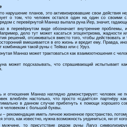
е
то нарушение планов, это активизировавшие свои действия нед
вует о том, что человек остался один на один со своими с
 рядом с перевёрнутой Манназ выпала руна Йер, значит, гадаю
аз в перевёрнутом виде обозначает внутренние проблемы, и
апример, дело тут может касаться эгоцентризма, жадности ил
тия решений, отсиживаться вместо того, чтобы действовать и т
посторонний вмешивается в его жизнь и вредит ему. Правда, ино
 комбинация такой руны с Тейваз или с Уруз.
рнутая Манназ может трактоваться как взаимоотношения с чел
руна может подсказывать, что спрашивающий испытывает ка
я.
 и отношения Манназ наглядно демонстрирует: человек не п
овек влюблён настолько, что просто «сдаётся» партнёру ка
тимально в данном случае прибегнуть к помощи хорошего сове
ся человеком с большой буквы.
 – рекомендация иметь личное жизненное пространство, потом
 этого, как известно, нужна возможность уединиться, ни от кого 
 мужчине, то присутствие рядом руны Лагуз символизируе