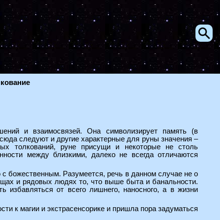
лкование
ений и взаимосвязей. Она символизирует память (в
Отсюда следуют и другие характерные для руны значения –
ных толкований, руне присущи и некоторые не столь
енности между близкими, далеко не всегда отличаются
о с божественным. Разумеется, речь в данном случае не о
вещах и рядовых людях то, что выше быта и банальности.
 избавляться от всего лишнего, наносного, а в жизни
ости к магии и экстрасенсорике и пришла пора задуматься