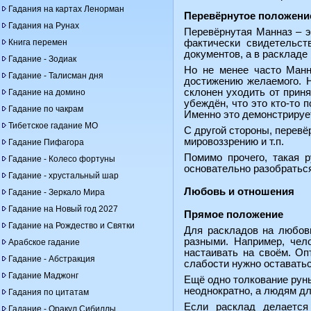
Гадания на картах Ленорман
Перевёрнутое положени
Гадания на Рунах
Перевёрнутая Манназ – э
Книга перемен
фактически свидетельст
документов, а в раскладе
Гадание - Зодиак
Но не менее часто Манн
Гадание - Талисман дня
достижению желаемого. Н
склонен уходить от приня
Гадание на домино
убеждён, что это кто-то 
Гадание по чакрам
Именно это демонстрирует
Тибетское гадание МО
С другой стороны, перевё
мировоззрению и т.п.
Гадание Пифагора
Помимо прочего, такая 
Гадание - Колесо фортуны
основательно разобратьс
Гадание - хрустальный шар
Любовь и отношения
Гадание - Зеркало Мира
Гадание на Новый год 2027
Прямое положение
Гадание на Рождество и Святки
Для раскладов на любовь
разными. Например, чел
Арабское гадание
настаивать на своём. Оп
Гадание - Абстракция
слабости нужно оставать
Гадание Маджонг
Ещё одно толкование руны
неоднократно, а людям для
Гадания по цитатам
Если расклад делается
Гадание - Оракул Сибиллы