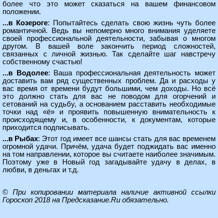
более что это может сказаться на вашем финансовом
положении.
...в Козероге
: Попытайтесь сделать свою жизнь чуть более
романтичной. Ведь вы непомерно много внимания уделяете
своей профессиональной деятельности, забывая о многом
другом. В вашей воле закончить период сложностей,
связанных с личной жизнью. Так сделайте шаг навстречу
собственному счастью!
...в Водолее
: Ваша профессиональная деятельность может
доставить вам ряд существенных проблем. Да и расходы у
вас время от времени будут большими, чем доходы. Но всё
это должно стать для вас не поводом для огорчений и
сетований на судьбу, а основанием расставить необходимые
точки над «ё» и проявить повышенную внимательность к
происходящему и, в особенности, к документам, которые
приходится подписывать.
...в Рыбах
: Этот год имеет все шансы стать для вас временем
огромной удачи. Причём, удача будет поджидать вас именно
на том направлении, которое вы считаете наиболее значимым.
Поэтому уже в Новый год загадывайте удачу в делах, в
любви, в деньгах и т.д.
© При копировании материала наличие активной ссылки
Гороскоп 2018 на Предсказание.Ru
обязательно.