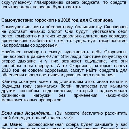
скрупулёзному планированию своего бюджета, то средств,
понятное дело, не всегда будет хватать.
Самочувствие: гороскоп на 2018 год для Скорпиона
Самочувствие почти абсолютному большинству Скорпионов
не доставит никаких хлопот. Они будут чувствовать себя
легко, комфортно и в течение довольно длительных периодов
времени вовсе забывать о том, что существует такое понятие,
как проблемы со здоровьем.
Наиболее комфортно смогут чувствовать себя Скорпионы,
чей возраст в районе 40 лет. Эти люди поистине почувствуют
второе дыхание и у них возникнет ощущение, что они
способны горы свернуть. А те Скорпионы, которые начнут
2018 год не совсем здоровыми, смогут найти средства для
облегчения своего состояния и даже полного исцеления.
Юпитер советует всем представителям этого знака начать в
будущем году заниматься йогой, пилатесом или каким-то
другим способом оздоровления, который подразумевает
физические нагрузки без применения каких-либо
медикаментозных препаратов.
Если ваш Асцендент...
(Вы можете
бесплатно рассчитать
свой Асцендент онлайн здесь >>>
):
...в Овне
: Профессиональная сфера будет занимать у вас