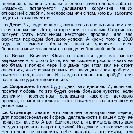
внимания с вашей стороны и более внимательной заботы.
Возможно, потребуется деликатная коррекция ваших
отношений с любимым человеком или с тем, кого вы захотите
видеть в этом качестве.
...в Деве
: Вы, надо полагать, окажетесь в очень выгодном для
себя положении. Лето, которое для остальных Скорпионов
рискует стать источником некоторых проблем, для вас
окажется периодом большого успеха. А кроме того, в 2018
году вы имеете большие шансы увеличить своё
благосостояние и наполнить свою душу большой любовью.
...в Весах
: Влияние Юпитера окажется для вас менее
выраженным и, стало быть, вы не сможете рассчитывать на
его блага в полной мере. Но даже при этом вам не стоит
опасаться, что энергии решить все насущные свои проблемы
окажется недостаточно. И, следовательно, год пройдёт для
вас вполне удовлетворительно.
...в Скорпионе
: Блага будут даны вам вдвойне. И, если вас
посетит любовь, то это будет очень большое чувство; если
возникнут перспективы реализации какого-то делового
проекта, то можно ожидать, что он окажется значительным и
денежным…
...в Стрельце
: Знайте, что наиболее благоприятный период
для профессиональной сферы деятельности в вашем случае
придётся на лето. А вот бдительность и внимательность вам
следует проявить, напротив, зимой. Но даже и в это время вам
желательно не позволять себе впадать в пессимизм, тем