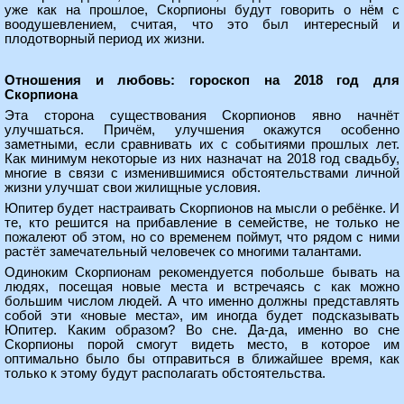
уже как на прошлое, Скорпионы будут говорить о нём с
воодушевлением, считая, что это был интересный и
плодотворный период их жизни.
Отношения и любовь: гороскоп на 2018 год для
Скорпиона
Эта сторона существования Скорпионов явно начнёт
улучшаться. Причём, улучшения окажутся особенно
заметными, если сравнивать их с событиями прошлых лет.
Как минимум некоторые из них назначат на 2018 год свадьбу,
многие в связи с изменившимися обстоятельствами личной
жизни улучшат свои жилищные условия.
Юпитер будет настраивать Скорпионов на мысли о ребёнке. И
те, кто решится на прибавление в семействе, не только не
пожалеют об этом, но со временем поймут, что рядом с ними
растёт замечательный человечек со многими талантами.
Одиноким Скорпионам рекомендуется побольше бывать на
людях, посещая новые места и встречаясь с как можно
большим числом людей. А что именно должны представлять
собой эти «новые места», им иногда будет подсказывать
Юпитер. Каким образом? Во сне. Да-да, именно во сне
Скорпионы порой смогут видеть место, в которое им
оптимально было бы отправиться в ближайшее время, как
только к этому будут располагать обстоятельства.