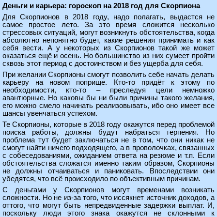
Деньги и карьера: гороскоп на 2018 год для Скорпиона
Для Скорпионов в 2018 году, надо полагать, выдастся не
самое простое лето. За это время сложится несколько
стрессовых ситуаций, могут возникнуть обстоятельства, когда
абсолютно непонятно будет, какие решения принимать и как
себя вести. А у некоторых из Скорпионов такой же может
оказаться ещё и осень. Но большинство из них сумеет пройти
сквозь этот период с достоинством и без ущерба для себя.
При желании Скорпионы смогут позволить себе начать делать
карьеру на новом поприще. Кто-то придёт к этому по
необходимости, кто-то – преследуя цели немножко
авантюрные. Но каковы бы ни были причины такого желания,
его можно смело начинать реализовывать, ибо оно имеет все
шансы увенчаться успехом.
Те Скорпионы, которые в 2018 году окажутся перед проблемой
поиска работы, должны будут набраться терпения. Но
проблема тут будет заключаться не в том, что они никак не
смогут найти ничего подходящего, а в проволочках, связанных
с собеседованиями, ожиданием ответа на резюме и т.п. Если
обстоятельства сложатся именно таким образом, Скорпионы
не должны отчаиваться и паниковать. Впоследствии они
убедятся, что всё происходило по объективным причинам.
С деньгами у Скорпионов могут временами возникать
сложности. Но не из-за того, что иссякнет источник доходов, а
оттого, что могут быть непредвиденные задержки выплат. И,
поскольку люди этого знака окажутся не склонными к