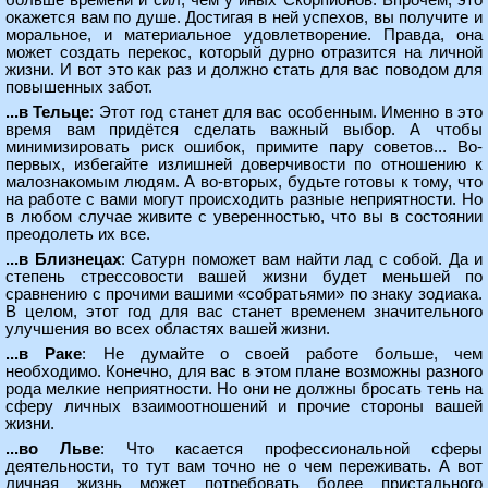
больше времени и сил, чем у иных Скорпионов. Впрочем, это
окажется вам по душе. Достигая в ней успехов, вы получите и
моральное, и материальное удовлетворение. Правда, она
может создать перекос, который дурно отразится на личной
жизни. И вот это как раз и должно стать для вас поводом для
повышенных забот.
...в Тельце
: Этот год станет для вас особенным. Именно в это
время вам придётся сделать важный выбор. А чтобы
минимизировать риск ошибок, примите пару советов... Во-
первых, избегайте излишней доверчивости по отношению к
малознакомым людям. А во-вторых, будьте готовы к тому, что
на работе с вами могут происходить разные неприятности. Но
в любом случае живите с уверенностью, что вы в состоянии
преодолеть их все.
...в Близнецах
: Сатурн поможет вам найти лад с собой. Да и
степень стрессовости вашей жизни будет меньшей по
сравнению с прочими вашими «собратьями» по знаку зодиака.
В целом, этот год для вас станет временем значительного
улучшения во всех областях вашей жизни.
...в Раке
: Не думайте о своей работе больше, чем
необходимо. Конечно, для вас в этом плане возможны разного
рода мелкие неприятности. Но они не должны бросать тень на
сферу личных взаимоотношений и прочие стороны вашей
жизни.
...во Льве
: Что касается профессиональной сферы
деятельности, то тут вам точно не о чем переживать. А вот
личная жизнь может потребовать более пристального