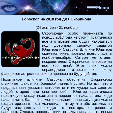
Гороскоп на 2018 год для Скорпиона
(24 октября - 21 ноября)
Скорпионам особо переживать по
поводу 2018 года не стоит. Практически
всё это время они будут находиться
под довольно сильной защитой
Юпитера и Сатурна. Влияние Юпитера
окажется нивелировано всего лишь в
ноябре-декабре, Сатурн же станет
покровителем Скорпионов и вовсе на
все 365 дней. Этот знак можно
справедливо отнести к числу
фаворитов астрологического прогноза на будущий год.
Позитивное влияние Сатурна обеспечит Скорпионам
отличные шансы на большой личный успех. Но для этого
предписывает уважать авторитеты и не чуждаться советов
людей старше или опытнее себя. Юпитер практически
гарантирует массу позитива в период от начала года и до
начала лета. Дальше в эмоциональном плане ситуацию можно
охарактеризовать как «качели», потому что обстоятельства
будут заставлять переходить от восторга к тревоге и
наоборот. Однако, впоследствии, оглядываясь на это время