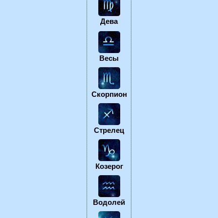
Дева
Весы
Скорпион
Стрелец
Козерог
Водолей