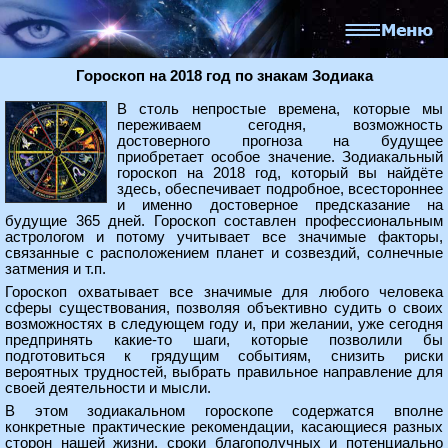
Гороскоп на 2018 год по знакам Зодиака
В столь непростые времена, которые мы
переживаем сегодня, возможность
достоверного прогноза на будущее
приобретает особое значение. Зодиакальный
гороскоп на 2018 год, который вы найдёте
здесь, обеспечивает подробное, всестороннее
и именно достоверное предсказание на
будущие 365 дней. Гороскоп составлен профессиональным
астрологом и потому учитывает все значимые факторы,
связанные с расположением планет и созвездий, солнечные
затмения и т.п.
Гороскоп охватывает все значимые для любого человека
сферы существования, позволяя объективно судить о своих
возможностях в следующем году и, при желании, уже сегодня
предпринять какие-то шаги, которые позволили бы
подготовиться к грядущим событиям, снизить риски
вероятных трудностей, выбрать правильное направление для
своей деятельности и мысли.
В этом зодиакальном гороскопе содержатся вполне
конкретные практические рекомендации, касающиеся разных
сторон нашей жизни, сроки благополучных и потенциально