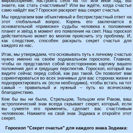
мировоззрение, настроить себя на тот или иной лад. Вы
знаете, как стать счастливым? Или вы ждёте, когда счастье
само найдёт вас? Гороскоп раскроет ваш секрет счастья.
Мы предлагаем вам объективный и беспристрастный ответ на
этот глобальный вопрос. Корень его заключается в
основательной «привязке» судьбы человека к положению
планет и звёзд в момент его появления на свет. Наш гороскоп
действительно может во многом прояснить эту проблему. И,
как следствие, способен раскрыть секрет счастья для
каждого из нас.
Итак, мы утверждаем, что основывать путь к личному счастью
нужно именно на своём зодиакальном гороскопе. Главное,
чтобы он представлял собой всестороннюю картину вашего
положения дел и грядущих перспектив. Гороскоп, который вы
видите сейчас перед собой, как раз такой. Он позволит вам
сориентироваться во всех значимых для вас сторонах жизни и
подкорректировать их (если необходимо), чтобы встать на тот
самый – правильный и нужный – путь ко всяческому
благоденствию.
Кем бы вы ни были, Стрельцом, Тельцом или Раком, ваш
астрологический знак всегда скрывает секрет, который, если
вы сумеете его применить, сделает вас счастливым
человеком. Нажмите на свой знак Зодиака и откройте этот
секрет.
Гороскоп "Секрет счастья" для каждого знака Зодиака: