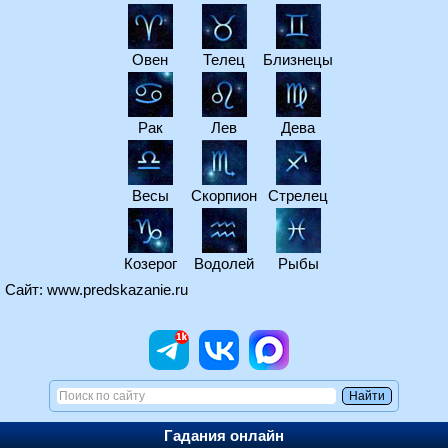
Овен
Телец
Близнецы
Рак
Лев
Дева
Весы
Скорпион
Стрелец
Козерог
Водолей
Рыбы
Сайт:
www.predskazanie.ru
Гадания онлайн