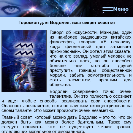
Гороскоп для Водолея: ваш секрет счастья
Говоря об искусности, Мэн-цзы, один
из наиболее выдающихся китайских
философов, говорил: «Я ненавижу,
когда фиолетовый цвет затмевает
ярко-красный». Он хотел этим сказать,
что на его взгляд, умелый человек не
обязательно плох, но он способен
больше чем кто-либо другой
преступить границы общественной
морали, забыть осмотрительность и
стать элементом, вредным для
общества.
Водолей совершенно точно очень
талантлив. Он это полностью осознает
и ищет любые способы реализовать свои способности.
Опасность появляется, если он слишком сконцентрирован на
своем таланте. Это может произойти очень незаметно.
Главный совет, который можно дать Водолею – это то, что он
должен быть как можно более бдительным. Также ему
следует понимать, что не существует четких границ,
отделяющих моральное от аморального.