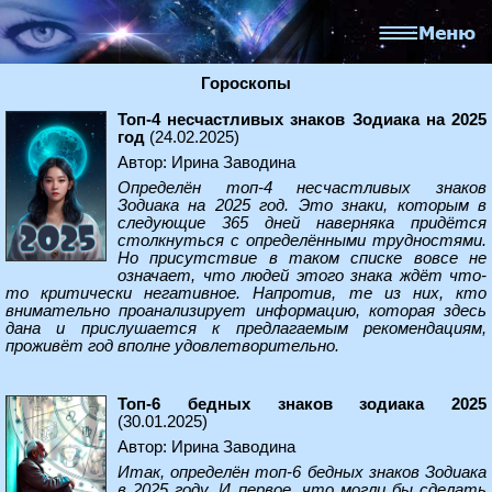
Гороскопы
Топ-4 несчастливых знаков Зодиака на 2025
год
(24.02.2025)
Автор: Ирина Заводина
Определён топ-4 несчастливых знаков
Зодиака на 2025 год. Это знаки, которым в
следующие 365 дней наверняка придётся
столкнуться с определёнными трудностями.
Но присутствие в таком списке вовсе не
означает, что людей этого знака ждёт что-
то критически негативное. Напротив, те из них, кто
внимательно проанализирует информацию, которая здесь
дана и прислушается к предлагаемым рекомендациям,
проживёт год вполне удовлетворительно.
Топ-6 бедных знаков зодиака 2025
(30.01.2025)
Автор: Ирина Заводина
Итак, определён топ-6 бедных знаков Зодиака
в 2025 году. И первое, что могли бы сделать