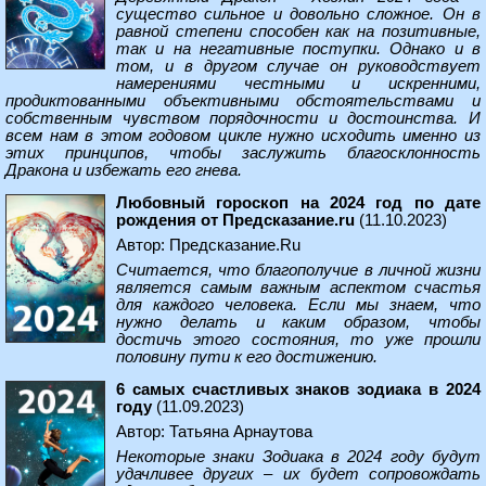
существо сильное и довольно сложное. Он в
равной степени способен как на позитивные,
так и на негативные поступки. Однако и в
том, и в другом случае он руководствует
намерениями честными и искренними,
продиктованными объективными обстоятельствами и
собственным чувством порядочности и достоинства. И
всем нам в этом годовом цикле нужно исходить именно из
этих принципов, чтобы заслужить благосклонность
Дракона и избежать его гнева.
Любовный гороскоп на 2024 год по дате
рождения от Предсказание.ru
(11.10.2023)
Автор: Предсказание.Ru
Считается, что благополучие в личной жизни
является самым важным аспектом счастья
для каждого человека. Если мы знаем, что
нужно делать и каким образом, чтобы
достичь этого состояния, то уже прошли
половину пути к его достижению.
6 самых счастливых знаков зодиака в 2024
году
(11.09.2023)
Автор: Татьяна Арнаутова
Некоторые знаки Зодиака в 2024 году будут
удачливее других – их будет сопровождать