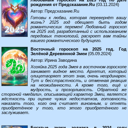
Любовный гороскоп на 2025 год по дате
рождения от Предсказание.Ru
(03.11.2024)
Автор: Предсказание.Ru
Готовы к любви, которая перевернёт вашу
жизнь? 2025 год обещает быть годом
романтических перемен! Любовный гороскоп
на 2025 год, разработанный с использованием
передовых технологий, раскроет вам тайны
вашего романтического будущего.
Восточный гороскоп на 2025 год. Год
Зелёной Деревянной Змеи
(05.09.2024)
Автор: Ирина Заводина
Хозяйка 2025 года Змея в восточном гороскопе
занимает видное место. Архетип, который
олицетворяет этот знак, очень неординарен.
Тут и бесстрастность, и отменная реакция
на неожиданности. А кроме того, ещё и
мудрость, и прозорливость. Обратной же
стороной «медали», описывающей характер Змеи, является
жёсткость при оценке чужих недостатков, готовность
наказать того, кого она считает виновным, и отнять
приобретённое у того, кто этого приобретённого не
заслуживает.
Богатые знаки зодиака в 2024 году