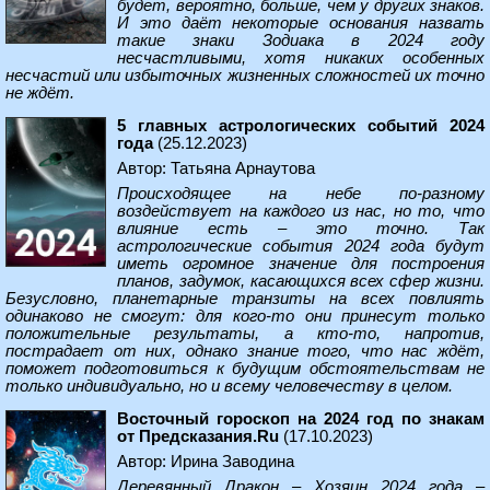
будет, вероятно, больше, чем у других знаков.
И это даёт некоторые основания назвать
такие знаки Зодиака в 2024 году
несчастливыми, хотя никаких особенных
несчастий или избыточных жизненных сложностей их точно
не ждёт.
5 главных астрологических событий 2024
года
(25.12.2023)
Автор: Татьяна Арнаутова
Происходящее на небе по-разному
воздействует на каждого из нас, но то, что
влияние есть – это точно. Так
астрологические события 2024 года будут
иметь огромное значение для построения
планов, задумок, касающихся всех сфер жизни.
Безусловно, планетарные транзиты на всех повлиять
одинаково не смогут: для кого-то они принесут только
положительные результаты, а кто-то, напротив,
пострадает от них, однако знание того, что нас ждёт,
поможет подготовиться к будущим обстоятельствам не
только индивидуально, но и всему человечеству в целом.
Восточный гороскоп на 2024 год по знакам
от Предсказания.Ru
(17.10.2023)
Автор: Ирина Заводина
Деревянный Дракон – Хозяин 2024 года –