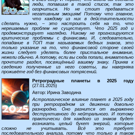
люди, попавшие в такой список, так это
огорчиться. Но не стоит предаваться
негативным эмоциям! Потому что главное,
что каждому из них в действительности
сделать нужно, – это настроить себя на то, что
нерешаемых проблем не существует. Что 2025 год и
продемонстрирует наглядно. Никому не прогнозируются
критические проблемы с финансами. И, следовательно,
попадание в ТОП так называемых бедных знаков, это
только указание на то, что финансовой стороне своей
жизни следует уделять более пристальное внимание,
нежели обычно. А потому, если вы сюда попали, внимательно
прочтите раздел, посвящённый вашему знаку. Приняв к
сведению полученные из него советы, вы наверняка
проживёте год без финансовых потрясений.
Ретроградные планеты в 2025 году
(27.01.2025)
Автор: Ирина Заводина
Астрологическое влияние планет в 2025 году
при ретроградном их движении довольно
разнородно. Оно разнится от выраженно
деструктивного до нейтрального. И потому
практически для каждого из знаков будет
возникать целый букет энергий, которые
сложно не учитывать. Всё это требует
последовательного анализа, потому что только в таком