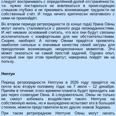
следует воспринимать с определённой долей отстранённости,
т.е. нужно постараться не вовлекаться в происходящее
слишком глубоко и не принимать возникающие трудности на
собственный счёт. И тогда ничего критически негативного с
ними не произойдёт.
Во втором периоде ретроградности (в конце года) Урана Овны
могут начать сталкиваться с разного рода неожиданностями.
И нет никаких оснований считать, что все они будут связаны
исключительно с комфортными для них обстоятельствами.
Скорее, наоборот. А потому Овнам придётся проявлять
наиболее сильные и значимые качества своей натуры для
преодоления возникающих неоднозначных моментов. Это
может оказаться не самой простой задачей. Однако опыт,
который они при этом приобретут, наверняка пойдёт им на
пользу.
Нептун
Период ретроградности Нептуна в 2026 году придётся на
почти всю вторую половину года: на 7 июля – 12 декабря.
Причём в течение этого времени планета будет проходить как
раз через созвездие Овна. А следовательно, Овны не только
не смогут избежать воздействия такого Нептуна на
собственную жизнь, но и вынужденно испытают его в большей
степени, нежели представители всех других знаков Зодиака.
При таком ретроградном Нептуне Овны могут начать