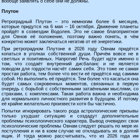
вообще заявлять о себе они не должны.
Плутон
Ретроградный Плутон – это немногим более 6 месяцев,
которые придутся на 6 мая – 16 октября. Движение планеты
пройдёт в созвездии Водолея. Это не самое благоприятное
для Овнов её положение, поэтому важно понять, в чём
конкретно может заключаться негатив от её энергетики.
При ретроградном Плутоне в 2026 году Овнам придётся
копаться в уголках собственной души. Причём вовсе не в
светлых и позитивных. Напротив! Речь будет идти именно о
том, что создаёт внутренний дисбаланс и не является
поводом для гордости насчёт самих себя. Это тоже не самая
простая работа, тем более что вести её придётся над самими
собой. Но выполнить её придётся. Тем более что касаться она
будет самых сокровенных моментов, связанных в первую
очередь с борьбой с собственными затаёнными мыслями, со
страхами, с комплексами. Такая работа важна и необходима
для нормального личностного развития в будущем. И потому
её крайне желательно произвести хотя бы частично.
Попытки игнорировать такого рода астрологические призывы
только ухудшат ситуацию и создадут дополнительные
проблемы психологического характера. Вывод очевиден: свои
психологические проблемы Овнам следует решать по мере их
поступления и ни в коем случае не откладывать их в долгий
ящик. И тогда можно рассчитывать, что из 2026 года им