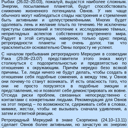
Рыбах (26.02–20.03), пожалуй, выдастся наиболее сложным.
Энергии, посылаемые планетой, будут способствовать
снижению жизненного потенциала Овнов. У них чаще
обычного могут наблюдаться спады настроения и стремления
быть активными и целеустремлёнными. Многих будет
одолевать лень и желание плыть по течению. Не исключены
приступы самокопаний и тяготение к исследованию тёмных,
неприглядных аспектов собственного внутреннего мира.
Радует в этой ситуации, наверное, только одно: период
ретроградности планеты не очень долог, так что
«расклеиться» основательно Овны попросту не успеют.
С началом пребывания ретроградного Меркурия в созвездии
Рака (29.06–23.07) представители этого знака могут
столкнуться с подозрительностью и предвзятостью по
отношению к окружающим. Причём нередко безо всякой
причины. Т.е. люди ничего не будут делать, чтобы создать в
отношении себя подобные сомнения, а между тем, у Овнов
они почему-то станут возникать. И есть опасность того, что
они не просто погрузятся в подобные эмоции и
представления, но и позволят себе демонстрировать их вовне.
Отсюда риски проблем, связанных непосредственно с
контактами с конкретными людьми. Рекомендация для Овнов
на этот период – по возможности, сдерживать себя в словах,
мимике, жестах, чтобы не вызывать сначала удивления, а
затем и ответной реакции.
Ретроградный Меркурий в знаке Скорпиона (24.10–13.11)
сделает Овнов более активными, но зачастую их энергию