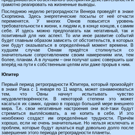
грамотно реагировать на жизненные выводы.
Последнюю неделю ретроградности Венера проведёт в знаке
Скорпиона. Здесь энергетические посылы от неё отчасти
переменятся. У многих Овнов повысится уровень
требовательности к жизни, к людям и, в конце концов, к самим
себе. И здесь можно предполагать как негативный, так и
позитивный для них аспект. То или иное развитие событий
будет главным образом зависеть от обстоятельств, в которых
они будут оказываться в определённый момент времени. В
худшем случае Овнам придётся столкнуться со
значительным сопротивлением своим намерениям или, тем
более, планам. А в лучшем – они получат шанс совершить шаг
вперёд на пути к собственным целям или даже прорыв к ним.
Юпитер
Первый период ретроградности Юпитера, который произойдёт
в знаке Рака с 1 января по 11 марта, может ознаменоваться
тем, что Овны начнут испытывать чувство
неудовлетворённости. В некоторой степени это может
касаться их самих, однако в гораздо большей мере внешнего
мира. Т.е. свои негативные настроения они всё-таки будут
стремиться выплёскивать, а не копить в себе. И это
неизбежно создаст им определённые трудности. Причём
хорошо, если не очень значительные. Но нельзя исключать и
проблем, которые будут аукаться ещё довольно долго после
завершения этого периода ретроградности планеты.