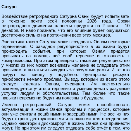
Сатурн
Воздействие ретроградного Сатурна Овны будут испытывать
в течение почти всей половины 2026 года. Сроки
ретроградного движения планеты придутся на 2 июля – 10
декабря. И надо признать, что его влияние будет ощущаться
достаточно сильно на протяжении всех этих месяцев.
Энергетика такого Сатурна может создавать Овнам некоторые
ограничения. С завидной регулярностью в их жизни будут
происходить события, при которых Овнам придётся
призывать на помощь всё своё терпение и готовность к
компромиссам. При этом примерно с такой же регулярностью
у многих из них может возникать желание не следовать этим
призывам, а пытаться выходить за разумные рамки. И те, кто
пойдут на поводу у подобного бунтарства, рискуют
приобрести немало проблем. Вывод, который из всего этого
следует сделать Овнам, очевиден. Им настоятельно
рекомендуется учиться терпению и умению делать разумные
уступки людям и обстоятельствам. Тем более что такие
навыки непременно будут им полезны в будущем.
Именно ретроградный Сатурн может способствовать
актуализации в жизни Овнов проблем и процессов, которые
они уже считали решёнными и завершёнными. Не все из них
будут строго деструктивными и сложными для преодоления.
Однако некоторый дискомфорт в жизнь Овнов они привнести
могут. Но при этом им следует отдавать себе отчёт в том, что