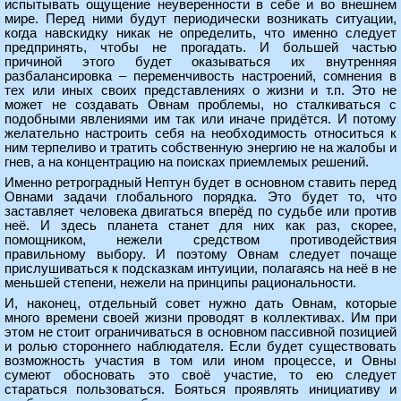
испытывать ощущение неуверенности в себе и во внешнем
мире. Перед ними будут периодически возникать ситуации,
когда навскидку никак не определить, что именно следует
предпринять, чтобы не прогадать. И большей частью
причиной этого будет оказываться их внутренняя
разбалансировка – переменчивость настроений, сомнения в
тех или иных своих представлениях о жизни и т.п. Это не
может не создавать Овнам проблемы, но сталкиваться с
подобными явлениями им так или иначе придётся. И потому
желательно настроить себя на необходимость относиться к
ним терпеливо и тратить собственную энергию не на жалобы и
гнев, а на концентрацию на поисках приемлемых решений.
Именно ретроградный Нептун будет в основном ставить перед
Овнами задачи глобального порядка. Это будет то, что
заставляет человека двигаться вперёд по судьбе или против
неё. И здесь планета станет для них как раз, скорее,
помощником, нежели средством противодействия
правильному выбору. И поэтому Овнам следует почаще
прислушиваться к подсказкам интуиции, полагаясь на неё в не
меньшей степени, нежели на принципы рациональности.
И, наконец, отдельный совет нужно дать Овнам, которые
много времени своей жизни проводят в коллективах. Им при
этом не стоит ограничиваться в основном пассивной позицией
и ролью стороннего наблюдателя. Если будет существовать
возможность участия в том или ином процессе, и Овны
сумеют обосновать это своё участие, то ею следует
стараться пользоваться. Бояться проявлять инициативу и