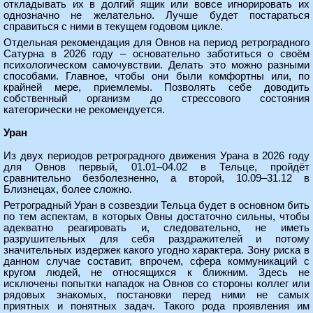
откладывать их в долгий ящик или вовсе игнорировать их
однозначно не желательно. Лучше будет постараться
справиться с ними в текущем годовом цикле.
Отдельная рекомендация для Овнов на период ретроградного
Сатурна в 2026 году – основательно заботиться о своём
психологическом самочувствии. Делать это можно разными
способами. Главное, чтобы они были комфортны или, по
крайней мере, приемлемы. Позволять себе доводить
собственный организм до стрессового состояния
категорически не рекомендуется.
Уран
Из двух периодов ретроградного движения Урана в 2026 году
для Овнов первый, 01.01–04.02 в Тельце, пройдёт
сравнительно безболезненно, а второй, 10.09–31.12 в
Близнецах, более сложно.
Ретроградный Уран в созвездии Тельца будет в основном бить
по тем аспектам, в которых Овны достаточно сильны, чтобы
адекватно реагировать и, следовательно, не иметь
разрушительных для себя раздражителей и потому
значительных издержек какого угодно характера. Зону риска в
данном случае составит, впрочем, сфера коммуникаций с
кругом людей, не относящихся к ближним. Здесь не
исключены попытки нападок на Овнов со стороны коллег или
рядовых знакомых, постановки перед ними не самых
приятных и понятных задач. Такого рода проявления им