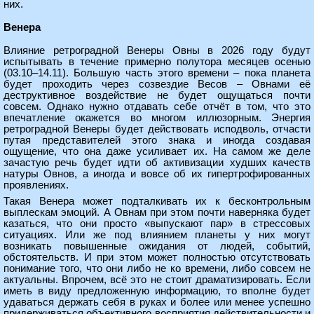
них.
Венера
Влияние ретроградной Венеры Овны в 2026 году будут
испытывать в течение примерно полутора месяцев осенью
(03.10–14.11). Большую часть этого времени – пока планета
будет проходить через созвездие Весов – Овнами её
деструктивное воздействие не будет ощущаться почти
совсем. Однако нужно отдавать себе отчёт в том, что это
впечатление окажется во многом иллюзорным. Энергия
ретроградной Венеры будет действовать исподволь, отчасти
путая представителей этого знака и иногда создавая
ощущение, что она даже усиливает их. На самом же деле
зачастую речь будет идти об активизации худших качеств
натуры Овнов, а иногда и вовсе об их гипертрофированных
проявлениях.
Такая Венера может подталкивать их к бесконтрольным
выплескам эмоций. А Овнам при этом почти наверняка будет
казаться, что они просто «выпускают пар» в стрессовых
ситуациях. Или же под влиянием планеты у них могут
возникать повышенные ожидания от людей, событий,
обстоятельств. И при этом может полностью отсутствовать
понимание того, что они либо не ко времени, либо совсем не
актуальны. Впрочем, всё это не стоит драматизировать. Если
иметь в виду предложенную информацию, то вполне будет
удаваться держать себя в руках и более или менее успешно
придерживаться объективного восприятия действительности и