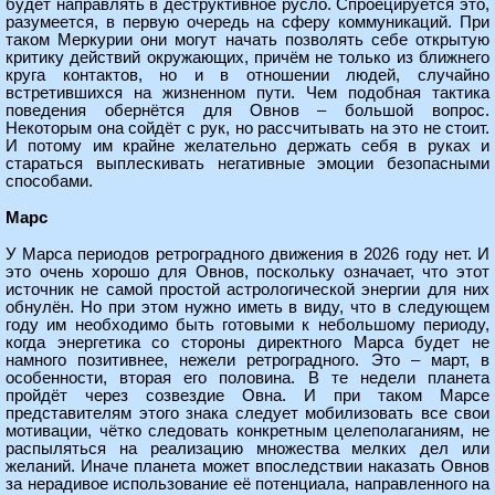
будет направлять в деструктивное русло. Спроецируется это,
разумеется, в первую очередь на сферу коммуникаций. При
таком Меркурии они могут начать позволять себе открытую
критику действий окружающих, причём не только из ближнего
круга контактов, но и в отношении людей, случайно
встретившихся на жизненном пути. Чем подобная тактика
поведения обернётся для Овнов – большой вопрос.
Некоторым она сойдёт с рук, но рассчитывать на это не стоит.
И потому им крайне желательно держать себя в руках и
стараться выплескивать негативные эмоции безопасными
способами.
Марс
У Марса периодов ретроградного движения в 2026 году нет. И
это очень хорошо для Овнов, поскольку означает, что этот
источник не самой простой астрологической энергии для них
обнулён. Но при этом нужно иметь в виду, что в следующем
году им необходимо быть готовыми к небольшому периоду,
когда энергетика со стороны директного Марса будет не
намного позитивнее, нежели ретроградного. Это – март, в
особенности, вторая его половина. В те недели планета
пройдёт через созвездие Овна. И при таком Марсе
представителям этого знака следует мобилизовать все свои
мотивации, чётко следовать конкретным целеполаганиям, не
распыляться на реализацию множества мелких дел или
желаний. Иначе планета может впоследствии наказать Овнов
за нерадивое использование её потенциала, направленного на