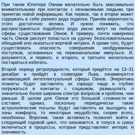
При таком Юпитере Овнам желательно быть максимально
внимательными при контактах с незнакомыми людьми, при
принятии новой информации. Как первое, так и второе может
содержать в себе разного рода подвохи. Причём вероятность
этого достаточно велика. И нужно понимать, что
распространяться подобного рода риски могут на любые
сферы существования Овнов. К примеру, почти наверняка
часть Овнов рискует попасться на удочку безосновательных
обещаний или оказаться жертвой интриги. А кроме того, будет
существовать опасность совершения необдуманных
поступков, основанных на первоначальном импульсе. И,
разумеется, и первого, и второго, и третьего желательно
постараться избегать.
Второй период ретроградности, который придётся на 13–31
декабря и пройдёт в созвездии Льва, ознаменуется
активизацией интеллектуальной сферы Овнов. Энергетика
планеты будет заставлять их гораздо чаще и глубже
погружаться в контакты с социумом, размышлять о
значительно более широком спектре вопросов и проблем, чем
раньше. В целом для Овнов это большой сложности не
составит, однако, поскольку периодически такие
астрологические посылы будут заставлять их выходить из
зоны комфорта, то некоторые неудобства, скорее всего,
неизбежны. Впрочем, такая активность позволит войти в
следующий годовой цикл, что называется, в тонусе и сразу
включиться в процессы, которые представляют интерес и
значимость.