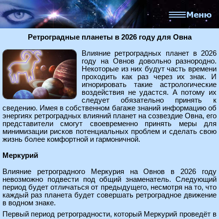
Ретроградные планеты в 2026 году для Овна
Влияние ретроградных планет в 2026
году на Овнов довольно разнородно.
Некоторые из них будут часть времени
проходить как раз через их знак. И
игнорировать такие астрологические
воздействия не удастся. А потому их
следует обязательно принять к
сведению. Имея в собственном багаже знаний информацию об
энергиях ретроградных влияний планет на созвездие Овна, его
представители смогут своевременно принять меры для
минимизации рисков потенциальных проблем и сделать свою
жизнь более комфортной и гармоничной.
Меркурий
Влияние ретроградного Меркурия на Овнов в 2026 году
невозможно подвести под общий знаменатель. Следующий
период будет отличаться от предыдущего, несмотря на то, что
каждый раз планета будет совершать ретроградное движение
в водном знаке.
Первый период ретроградности, который Меркурий проведёт в