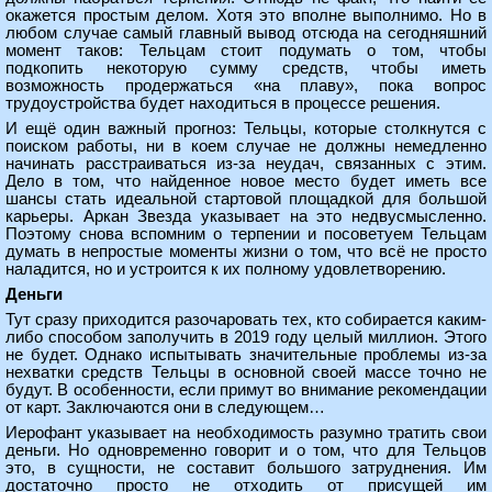
окажется простым делом. Хотя это вполне выполнимо. Но в
любом случае самый главный вывод отсюда на сегодняшний
момент таков: Тельцам стоит подумать о том, чтобы
подкопить некоторую сумму средств, чтобы иметь
возможность продержаться «на плаву», пока вопрос
трудоустройства будет находиться в процессе решения.
И ещё один важный прогноз: Тельцы, которые столкнутся с
поиском работы, ни в коем случае не должны немедленно
начинать расстраиваться из-за неудач, связанных с этим.
Дело в том, что найденное новое место будет иметь все
шансы стать идеальной стартовой площадкой для большой
карьеры. Аркан Звезда указывает на это недвусмысленно.
Поэтому снова вспомним о терпении и посоветуем Тельцам
думать в непростые моменты жизни о том, что всё не просто
наладится, но и устроится к их полному удовлетворению.
Деньги
Тут сразу приходится разочаровать тех, кто собирается каким-
либо способом заполучить в 2019 году целый миллион. Этого
не будет. Однако испытывать значительные проблемы из-за
нехватки средств Тельцы в основной своей массе точно не
будут. В особенности, если примут во внимание рекомендации
от карт. Заключаются они в следующем…
Иерофант указывает на необходимость разумно тратить свои
деньги. Но одновременно говорит и о том, что для Тельцов
это, в сущности, не составит большого затруднения. Им
достаточно просто не отходить от присущей им