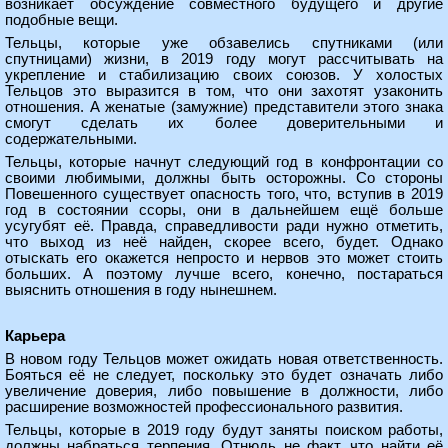
возникает обсуждение совместного будущего и другие
подобные вещи.
Тельцы, которые уже обзавелись спутниками (или
спутницами) жизни, в 2019 году могут рассчитывать на
укрепление и стабилизацию своих союзов. У холостых
Тельцов это выразится в том, что они захотят узаконить
отношения. А женатые (замужние) представители этого знака
смогут сделать их более доверительными и
содержательными.
Тельцы, которые начнут следующий год в конфронтации со
своими любимыми, должны быть осторожны. Со стороны
Повешенного существует опасность того, что, вступив в 2019
год в состоянии ссоры, они в дальнейшем ещё больше
усугубят её. Правда, справедливости ради нужно отметить,
что выход из неё найден, скорее всего, будет. Однако
отыскать его окажется непросто и нервов это может стоить
больших. А поэтому лучше всего, конечно, постараться
выяснить отношения в году нынешнем.
Карьера
В новом году Тельцов может ожидать новая ответственность.
Бояться её не следует, поскольку это будет означать либо
увеличение доверия, либо повышение в должности, либо
расширение возможностей профессионального развития.
Тельцы, которые в 2019 году будут заняты поиском работы,
должны набраться терпения. Отнюдь не факт, что найти её