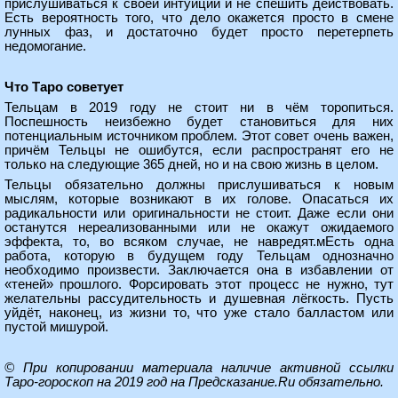
прислушиваться к своей интуиции и не спешить действовать.
Есть вероятность того, что дело окажется просто в смене
лунных фаз, и достаточно будет просто перетерпеть
недомогание.
Что Таро советует
Тельцам в 2019 году не стоит ни в чём торопиться.
Поспешность неизбежно будет становиться для них
потенциальным источником проблем. Этот совет очень важен,
причём Тельцы не ошибутся, если распространят его не
только на следующие 365 дней, но и на свою жизнь в целом.
Тельцы обязательно должны прислушиваться к новым
мыслям, которые возникают в их голове. Опасаться их
радикальности или оригинальности не стоит. Даже если они
останутся нереализованными или не окажут ожидаемого
эффекта, то, во всяком случае, не навредят.мЕсть одна
работа, которую в будущем году Тельцам однозначно
необходимо произвести. Заключается она в избавлении от
«теней» прошлого. Форсировать этот процесс не нужно, тут
желательны рассудительность и душевная лёгкость. Пусть
уйдёт, наконец, из жизни то, что уже стало балластом или
пустой мишурой.
© При копировании материала наличие активной ссылки
Таро-гороскоп на 2019 год на Предсказание.Ru
обязательно.