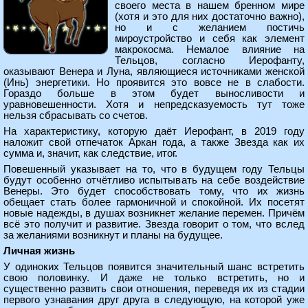
своего места в нашем бренном мире
(хотя и это для них достаточно важно),
но и с желанием постичь
мироустройство и себя как элемент
макрокосма. Немалое влияние на
Тельцов, согласно Иерофанту,
оказывают Венера и Луна, являющиеся источниками женской
(Инь) энергетики. Но проявится это вовсе не в слабости.
Гораздо больше в этом будет выносливости и
уравновешенности. Хотя и непредсказуемость тут тоже
нельзя сбрасывать со счетов.
На характеристику, которую даёт Иерофант, в 2019 году
наложит свой отпечаток Аркан года, а также Звезда как их
сумма и, значит, как следствие, итог.
Повешенный указывает на то, что в будущем году Тельцы
будут особенно отчётливо испытывать на себе воздействие
Венеры. Это будет способствовать тому, что их жизнь
обещает стать более гармоничной и спокойной. Их посетят
новые надежды, в душах возникнет желание перемен. Причём
всё это получит и развитие. Звезда говорит о том, что вслед
за желаниями возникнут и планы на будущее.
Личная жизнь
У одиноких Тельцов появится значительный шанс встретить
свою половинку. И даже не только встретить, но и
существенно развить свои отношения, переведя их из стадии
первого узнавания друг друга в следующую, на которой уже