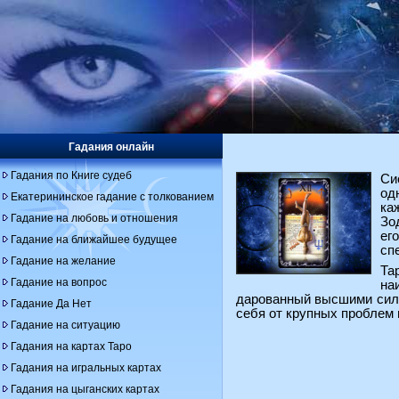
Гадания онлайн
Гадания по Книге судеб
Си
од
Екатерининское гадание с толкованием
ка
Гадание на любовь и отношения
Зо
ег
Гадание на ближайшее будущее
сп
Гадание на желание
Та
Гадание на вопрос
на
дарованный высшими силам
Гадание Да Нет
себя от крупных проблем 
Гадание на ситуацию
Гадания на картах Таро
Гадания на игральных картах
Гадания на цыганских картах