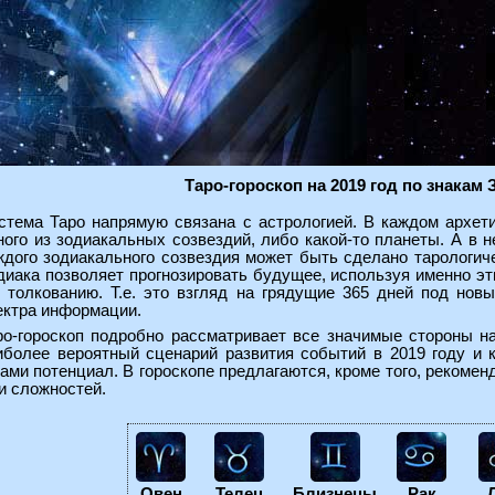
Таро-гороскоп на 2019 год по знакам 
стема Таро напрямую связана с астрологией. В каждом архе
ного из зодиакальных созвездий, либо какой-то планеты. А в н
ждого зодиакального созвездия может быть сделано тарологиче
диака позволяет прогнозировать будущее, используя именно эт
о толкованию. Т.е. это взгляд на грядущие 365 дней под но
ектра информации.
ро-гороскоп подробно рассматривает все значимые стороны на
иболее вероятный сценарий развития событий в 2019 году и 
и потенциал. В гороскопе предлагаются, кроме того, рекомен
и сложностей.
Овен
Телец
Близнецы
Рак