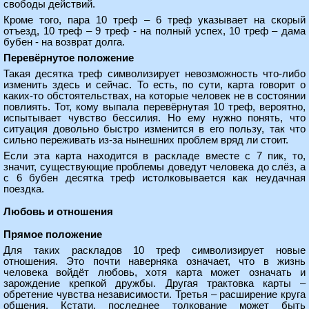
свободы действий.
Кроме того, пара 10 треф – 6 треф указывает на скорый
отъезд, 10 треф – 9 треф - на полный успех, 10 треф – дама
бубен - на возврат долга.
Перевёрнутое положение
Такая десятка треф символизирует невозможность что-либо
изменить здесь и сейчас. То есть, по сути, карта говорит о
каких-то обстоятельствах, на которые человек не в состоянии
повлиять. Тот, кому выпала перевёрнутая 10 треф, вероятно,
испытывает чувство бессилия. Но ему нужно понять, что
ситуация довольно быстро изменится в его пользу, так что
сильно переживать из-за нынешних проблем вряд ли стоит.
Если эта карта находится в раскладе вместе с 7 пик, то,
значит, существующие проблемы доведут человека до слёз, а
с 6 бубен десятка треф истолковывается как неудачная
поездка.
Любовь и отношения
Прямое положение
Для таких раскладов 10 треф символизирует новые
отношения. Это почти наверняка означает, что в жизнь
человека войдёт любовь, хотя карта может означать и
зарождение крепкой дружбы. Другая трактовка карты –
обретение чувства независимости. Третья – расширение круга
общения. Кстати, последнее толкование может быть