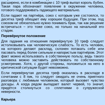
расширено, если в комбинации с 10 треф выпал король бубен.
Такая пара обозначает появление в окружении человека,
готового поддерживать гадающего материально.
Если гадают на партнёра, союз с которым уже состоялся, то
десятка треф обещает ему хорошее будущее. При этом, под
союзом не обязательно нужно понимать брак, так как решение
встречаться – это тоже союз, но только на начальной его
стадии.
Перевёрнутое положение
Для гадания на отношения перевёрнутую 10 треф следует
истолковывать как человеческую слабость. То есть человек,
на которого делают расклад, склонен потакать себе или
пасовать перед более сильным и напористым партнёром. Этот
факт можно использовать в собственную пользу, ведь такого
человека можно заставить действовать по собственному
усмотрению. Хотя, с другой стороны, положиться на него в
критической ситуации будет невозможно.
Если перевёрнутая десятка треф оказалась в раскладе в
сочетании с 8 пик, то следует ожидать не очень приятного
разговора с любимым человеком, который вызовет чувство
досады. А когда рядом выпадает валет червей, то значит,
придётся столкнуться со сплетнями о супружеской
неверности.
Карьера