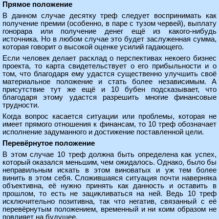
Прямое положение
В данном случае десятку треф следует воспринимать как
получение премии (особенно, в паре с тузом червей), выплату
гонорара или получение денег ещё из какого-нибудь
источника. Но в любом случае это будет заслуженная сумма,
которая говорит о высокой оценке усилий гадающего.
Если человек делает расклад о перспективах некоего бизнес
проекта, то карта свидетельствует о его прибыльности и о
том, что благодаря ему удастся существенно улучшить своё
материальное положение и стать более независимым. А
присутствие тут же ещё и 10 бубен подсказывает, что
благодаря этому удастся разрешить многие финансовые
трудности.
Когда вопрос касается ситуации или проблемы, которая не
имеет прямого отношения к финансам, то 10 треф обозначает
исполнение задуманного и достижение поставленной цели.
Перевёрнутое положение
В этом случае 10 треф должна быть определена как успех,
который оказался меньшим, чем ожидалось. Однако, было бы
неправильным искать в этом виноватых и уж тем более
винить в этом себя. Сложившаяся ситуация почти наверняка
объективна, её нужно принять как данность и оставить в
прошлом, то есть не зацикливаться на ней. Ведь 10 треф
исключительно позитивна, так что негатив, связанный с её
перевёрнутым положением, временный и ни коим образом не
повлияет на будущее.